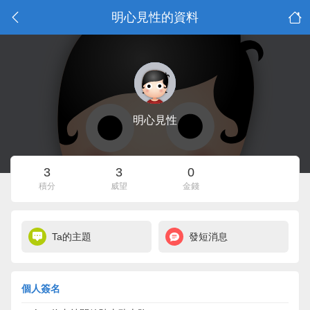
明心見性的資料
明心見性
3
3
0
積分
威望
金錢
Ta的主題
發短消息
個人簽名