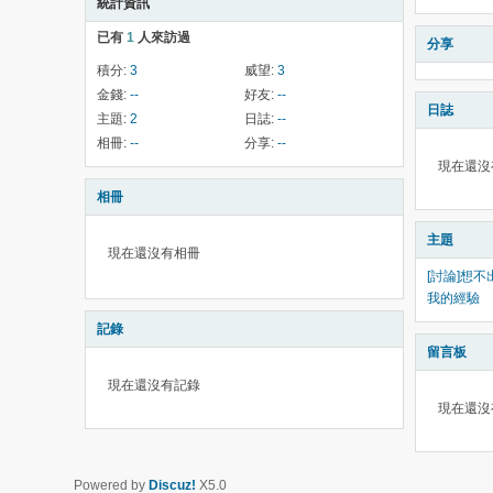
統計資訊
已有
1
人來訪過
分享
積分:
3
威望:
3
金錢:
--
好友:
--
日誌
主題:
2
日誌:
--
相冊:
--
分享:
--
現在還沒
相冊
主題
現在還沒有相冊
[討論]想
我的經驗
記錄
留言板
現在還沒有記錄
現在還沒
Powered by
Discuz!
X5.0