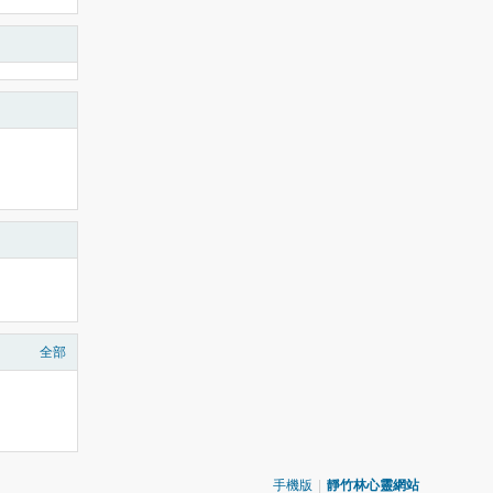
全部
手機版
|
靜竹林心靈網站