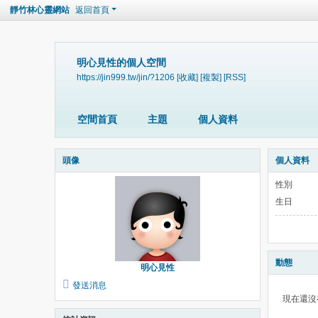
靜竹林心靈網站
返回首頁
明心見性的個人空間
https://jin999.tw/jin/?1206
[收藏]
[複製]
[RSS]
空間首頁
主題
個人資料
頭像
個人資料
性別
生日
動態
明心見性
發送消息
現在還沒