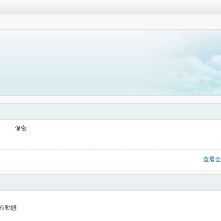
保密
查看全
有動態