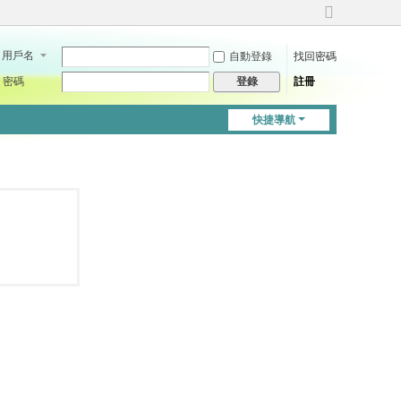
切
換
用戶名
自動登錄
找回密碼
到
寬
密碼
註冊
登錄
版
快捷導航