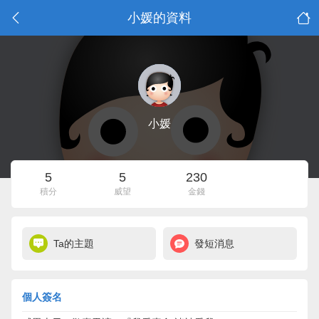
小媛的資料
小媛
5
5
230
積分
威望
金錢
Ta的主題
發短消息
個人簽名