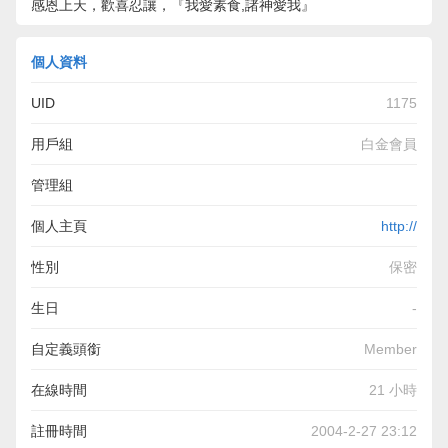
感恩上天，歡喜忍讓，『我愛素食,諸神愛我』
個人資料
UID
1175
用戶組
白金會員
管理組
個人主頁
http://
性別
保密
生日
-
自定義頭銜
Member
在線時間
21 小時
註冊時間
2004-2-27 23:12