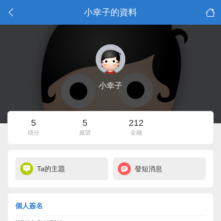
小幸子的資料
小幸子
5
5
212
積分
威望
金錢
Ta的主題
發短消息
個人簽名