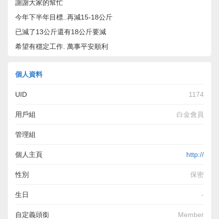
謝謝大家的幫忙
今年下半年目標..再減15-18公斤
已減了13公斤還有18公斤要減
希望有穩定工作. 萬事平安順利
個人資料
UID
1174
用戶組
白金會員
管理組
個人主頁
http://
性別
保密
生日
-
自定義頭銜
Member