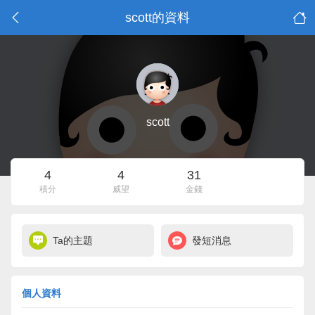
scott的資料
scott
4
4
31
積分
威望
金錢
Ta的主題
發短消息
個人資料