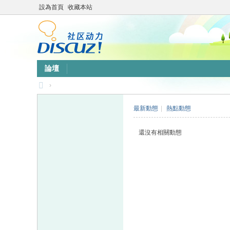
設為首頁
收藏本站
論壇
›
靜
最新動態
|
熱點動態
竹
林
還沒有相關動態
心
靈
網
站