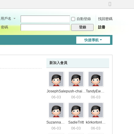
切
換
用戶名
自動登錄
找回密碼
到
寬
密碼
註冊
登錄
版
快捷導航
新加入會員
JosephSale
push-chair7571
TandyEwald
06-03
06-03
06-03
SuzannaS01
SadieTritt
körkortonline4406
06-03
06-03
06-03