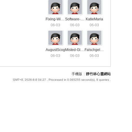
Fixing-Window-Locks2459
Software-For-SEO-Agency5648
KatieMaria
06-03
06-03
06-03
AugustScog
Misted-Glass-Repair5115
Falschgeld-Verkaufen-Darknet9186
06-03
06-03
06-03
手機版
|
靜竹林心靈網站
GMT+8, 2026-8-8 04:27
, Processed in 0.065255 second(s), 9 queries .