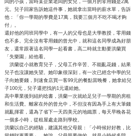
闆的小孩，當時某企業老闆的女兒，一個月的零用錢是2萬
元。兒子回家告訴她這件事，她就拿出當時的薪水單，告訴
他：「你一學期的學費是17萬，我要三個月不吃不喝才夠
付」。
還好他的同班同學中，有一人的父母也是大學教授，零用錢
也不多。完全沒有零用錢的曾允中，就和這名同學成為好朋
友，還常跟著這名同學一起看書，高二時就主動要洪蘭買
「失樂園」給他看。
洪蘭從小就教育兒子，父母工作辛苦、不能亂花錢，結果
兒子也沒讓她失望。她印象很深刻，有一次已經念中學的兒
子向她要錢，到速食店買一客99元的餐點當晚餐，她拿給兒
子100元，兒子還把找的1元還給她。
高中畢業後到紐約唸書，洪蘭一次就給足兒子一學期的房租
和生活費。離家在外的曾允中，不但沒有因為手上有大筆錢
就亂揮霍，還為了省下一天四美元的地鐵票，每天早晚各花
一個多小時，從租屋處走路到學校。
洪蘭以自己的經驗，建議其他父母親：「小時候好好教，比
留錢財更重要」。她說，父母親要做的，就是小時候多陪