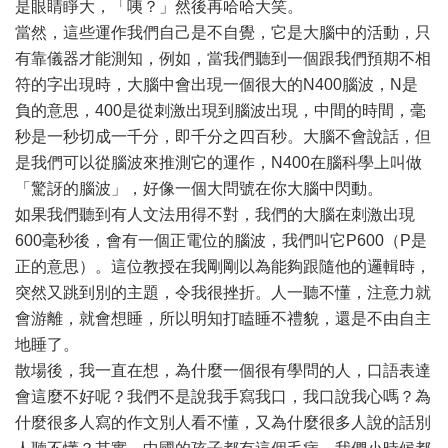
是眼睛睜大，「咦？」然後再哈哈大笑。
當然，這些運作我們自己是不自覺，它是大腦中的活動，只
有靠儀器才能測知，例如，當我們聽到一個跟我們預期不相
符的字出現時，大腦中會出現一個很大的N400腦波，N是
負的意思，400是從刺激出現到腦波出現，中間的時間，毫
秒是一秒切成一千分，即千分之四百秒。大腦不會說話，但
是我們可以從腦波來推測它的運作，N400在腦科學上叫做
「驚訝的腦波」，好像一個大問號在你大腦中閃動。
如果我們聽到有人文法用得不對，我們的大腦在刺激出現
600毫秒後，會有一個正電位的腦波，我們叫它P600（P是
正的意思）。這位教授在我剛剛以為能夠跟隨他的邏輯時，
突然又跳到別的主題，令我很挫折。人一聽不懂，注意力就
會游離，就會想睡，所以明知打瞌睡不禮貌，還是不由自主
地睡了。
散場後，我一直在想，為什麼一個很有學問的人，口語表達
會這麼不好呢？我們不是說我手寫我口，我口說我心嗎？為
什麼很多人寫的作文別人看不懂，又為什麼很多人說的話別