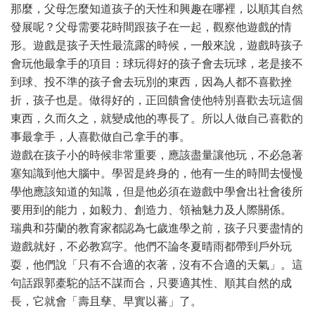
那麼，父母怎麼知道孩子的天性和興趣在哪裡，以順其自然
發展呢？父母需要花時間跟孩子在一起，觀察他遊戲的情
形。遊戲是孩子天性最流露的時候，一般來說，遊戲時孩子
會玩他最拿手的項目：球玩得好的孩子會去玩球，老是接不
到球、投不準的孩子會去玩別的東西，因為人都不喜歡挫
折，孩子也是。做得好的，正回饋會使他特別喜歡去玩這個
東西，久而久之，就變成他的專長了。所以人做自己喜歡的
事最拿手，人喜歡做自己拿手的事。
遊戲在孩子小的時候非常重要，應該盡量讓他玩，不必急著
塞知識到他大腦中。學習是終身的，他有一生的時間去慢慢
學他應該知道的知識，但是他必須在遊戲中學會出社會後所
要用到的能力，如毅力、創造力、領袖魅力及人際關係。
瑞典和芬蘭的教育家都認為七歲進學之前，孩子只要盡情的
遊戲就好，不必教寫字。他們不論冬夏晴雨都帶到戶外玩
耍，他們說「只有不合適的衣著，沒有不合適的天氣」。這
句話跟郭橐駝的話不謀而合，只要適其性、順其自然的成
長，它就會「壽且孳、早實以蕃」了。