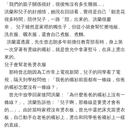
「我們的親子關係很好，很後悔沒有多生幾個…」
洪蘭和兒子的好感情，她現在回頭看，覺得是自己「願意花
很多時間」陪伴兒子，一路「陪」出來的。洪蘭很慶
幸， 兒子雖然是家裡的獨生子，但從小就會幫忙擦地板、
洗衣服、曬衣服，還會自己煮飯、煮麵。
洪蘭還透露，先生曾志朗多年前擔任教育部長時，身上第
一次穿著有燙線的襯衫，就是曾允中拿著熨斗，在床上燙出
來的。
兒子會幫老爸燙衣服
那時曾志朗因為工作常上電視新聞，兒子的同學看了電
視，隔天到學校問他：「我爸的襯衫前面都有一條線，你爸
的襯衫怎麼沒有一條線？」
曾允中放學回家後問洪蘭：「為什麼爸爸的襯衫上沒有一
條線？」。洪蘭告訴他：「兒子啊，那條線是要燙才會有
的…」。由於當時家裡沒有燙衣板，曾允中還把床充當燙衣
板，自己動手在老爸的襯衫上，燙出和同學爸爸襯衫上一樣
的直線。