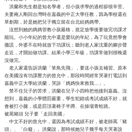
洪蘭和先生都是知名學者，但小孩求學的過程卻很辛苦。
夫妻兩人剛回台灣時在嘉義的中正大學任教，因為學校還在
草創期，於是她把兒子獨立留在台北給媽媽帶。
沒想到她的媽媽管教小孩嚴格，規定放學後要做完功課才
能玩。小小年紀的曾允中還是愛玩的年紀，為了玩竟然學會
撒謊，外婆不在時就放下功課玩；聽到老人家沈重的腳步聲
走近，才開始做功課。結果小學三年級，功課常做到很晚還
沒做完。
老人家還告訴洪蘭「笨鳥先飛」，要送小孩去補習。原本
在美國沒有功課壓力的曾允中，那段時間經常哭著打電話到
嘉義中正大學給洪蘭，哭訴「媽媽快來救我…」。
禁不住兒子的苦求，洪蘭在兒子小四時把他接到嘉義。沒
想到，嘉義的小學體罰嚴重，學生犯錯或考試成績不好，就
會被打小腿，或是罰頂著椅子半蹲、在操場青蛙跳。
被罵豬頭 兒子要「走回美國」
中文不好的曾允中，還因為考試成績不好，被老師罵「豬
頭」、「白癡」。洪蘭說，那時候她兒子幾乎每天哭著說