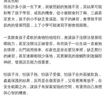
過度照顧
現在許多小孩一生下來，就被照顧的無微不至，其結果可能
剝奪了孩子學習、成長的機會。從小被餵食到了兩、三歲甚
至更大，孩子的小手缺乏拿湯匙、筷子的練習，會導致手部
肌肉的發展問題，上了小學可能連寫字都會很困難。
一直餵食孩子柔軟的食物怕他噎到，會讓孩子沒辦法發展咀
嚼能力，甚至沒辦法正確發音。有些孩子一出生就一直被抱
在懷裡，出門就用推車、在家也是坐在嬰兒車裡，缺乏爬行
的練習，甚至連腳都很少落地，其實腳底的接觸對刺激腦部
神經、發展語言能力很重要。
怕孩子冷、怕孩子熱、怕孩子受傷、怕孩子在外面被欺負，
處處保護的結果，反而是在傷害孩子，父母應漸漸放手，在
安全範圍之內，讓孩子有探索冒險的空間，有運用自己身體
與心智的機會。