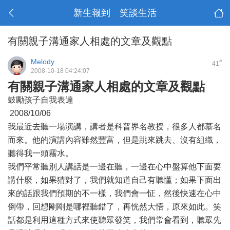
新生報到 笑談生活
有關親子溝通家人相處的文章及觀點
Melody
#
41
2008-10-18 04:24:07
有關親子溝通家人相處的文章及觀點
鼓勵孩子自我表達
2008/10/06
我最近去聽一場演講，講者是科普界名教授，很多人都慕名
而來。他的演講內容雖然豐富，但是跳來跳去、沒有組織，
聽得我一頭霧水。
我們平常聽別人講話是一邊在聽，一邊在心中盤算他下面要
講什麼，如果猜對了，我們就知道自己有聽懂；如果下面出
來的話跟我們預期的不一樣，我們會一怔，然後快速在心中
倒帶，回想剛剛是哪裡聽錯了，再恍然大悟，原來如此。笑
話都是利用這種方式來使聽眾發笑，我們常會看到，聽眾先