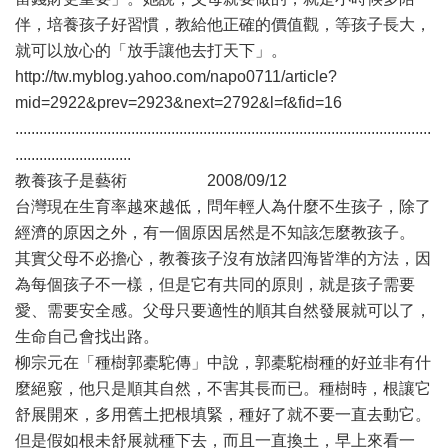
伴，培養孩子好習慣，教給他正確的價值觀，等孩子長大，
就可以放心的「放手讓他去打天下」。
http://tw.myblog.yahoo.com/napo0711/article?
mid=2922&prev=2923&next=2792&l=f&fid=16
........................................................................................................
.............................
教養孩子是藝術 2008/09/12
台灣現在生育率越來越低，問年輕人為什麼不生孩子，除了
經濟的原因之外，有一個原因居然是不知該怎麼教孩子。
其實父母不必擔心，教養孩子沒有放諸四海皆準的方法，因
為每個孩子不一樣，但是它有共同的原則，就是孩子需要
愛、需要安全感。父母只要適性的順其自然發展就可以了，
生命自己會找出路。
柳宗元在「種樹郭橐駝傳」中說，郭橐駝樹種的好並非有什
麼絕竅，他只是順其自然，不害其長而已。種樹時，根讓它
舒展開來，多用舊土把根填緊，種好了就不要一直去動它。
但是假如根未舒展就種下去，而且一直換土，早上來看一