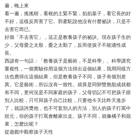
遍，晚上來
看一遍，搖搖樹，看根的土緊不緊，掐掐葉子，看它長的好
不好，這樣反而害了它。郭橐駝說他沒有什麼祕訣，只是不
去害它而已。
好個「不去害它」，這正是教養孩子的祕訣。現在孩子生的
少，父母愛之太殷，憂之太勤了，反而使孩子不能適性成
長。
西諺有一句話：「教養孩子是藝術，不是科學」。科學講究
重複性，一個實驗你用這個方法得出這個結果，我用同樣方
法也應得出這個結果，但是教養孩子不同，孩子有個別差
異。它是藝術，所以沒有一致性。就算是同卵雙胞胎成就都
有不同，更何況是不同家庭的孩子，父母切記不可把孩子跟
別人比較，只可與孩子自己比較，只要他今天比昨天進步
了，就該誇獎他，也不可套別人的方法，別人的孩子打罵中
狀元，你的孩子打罵會離家出走。孩子不同，就像橘子和蘋
果，怎麼比呢？
從遊戲中觀察孩子天性