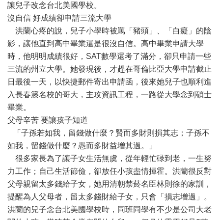
讓兒子改念台北美國學校。
沒自信 好成績卻申請三流大學
洪蘭心疼的說，兒子小學時被罵「豬頭」、「白癡」的陰
影，讓他直到高中畢業還是很沒自信。高中畢業申請大學
時，他明明成績很好，SAT數學還考了滿分，卻只申請一些
三流的州立大學。她發現後，才趕在哥倫比亞大學申請截止
日最後一天，以快捷郵件寄出申請函，後來她兒子也順利進
入長春籐名校的哥大，主攻資訊工程，一路從大學念到碩士
畢業。
父母辛苦 要讓孩子知道
「子孫若如我，留錢做什麼？賢而多財則損其志；子孫不
如我，留錢做什麼？愚而多財益增其過。」
很多家長為了讓子女生活無虞，從年輕忙碌到老，一生努
力工作；自己生活節儉，卻放任小孩盡情揮霍。洪蘭很反對
父母親留太多錢給子女，她用清朝禁菸名臣林則徐的家訓，
提醒為人父母者，留太多錢財給子女，只會「損志增過」。
洪蘭的兒子念台北美國學校時，同班同學有不少是公司大老