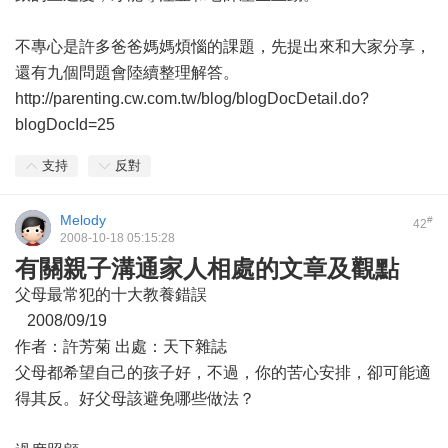
不專心是許多爸爸媽媽煩惱的課題，先提出來和大家分享，
還有九個問題會陸續整理解答。
http://parenting.cw.com.tw/blog/blogDocDetail.do?
blogDocId=25
支持
反對
Melody
#
42
2008-10-18 05:15:28
有關親子溝通家人相處的文章及觀點
父母最常犯的十大教養錯誤
2008/09/19
作者：許芳菊 出處：天下雜誌
父母都希望自己的孩子好，不過，你的苦心安排，卻可能適
得其反。好父母該避免哪些做法？