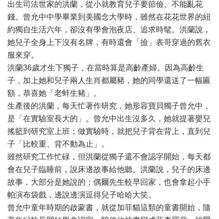
出生司法世家的洪蘭，從小就教育兒子要節儉、不能亂花
錢。曾允中中學畢業到美國念大學時，雖然在花花世界的紐
約獨自生活六年，卻沒有學會泡夜店、追求時髦。洪蘭說，
她兒子全身上下沒有名牌，有時還會「撿」表哥穿過的舊衣
服來穿。
洪蘭36歲才生下獨子，在當時算是高齡產婦。因為高齡生
子，加上她和兒子兩人生肖都屬豬，她的同學還送了一幅匾
額，恭喜她「老蚌生豬」。
生產後的洪蘭，每天忙著作研究，她形容寶貝獨子曾允中，
是「在實驗室長大的」。曾允中出生沒多久，她就提著嬰兒
搖籃到研究室上班；做實驗時，就把兒子背在背上，直到兒
子「比較重、背不動為止」。
雖然研究工作忙碌，但洪蘭從獨子還不會認字開始，每天都
會在兒子臨睡前，說床邊故事給他聽。洪蘭說，兒子的床邊
故事，大部分是她說的；偶爾先生較早回家，也會拿起小手
帕演布袋戲，邊說邊演逗得兒子哈哈大笑。
曾允中童年時期的啟蒙書，就從加菲貓這類的童書開始，隨