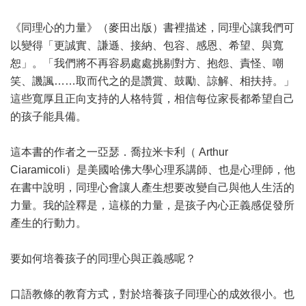
《同理心的力量》（麥田出版）書裡描述，同理心讓我們可
以變得「更誠實、謙遜、接納、包容、感恩、希望、與寬
恕」。「我們將不再容易處處挑剔對方、抱怨、責怪、嘲
笑、譏諷……取而代之的是讚賞、鼓勵、諒解、相扶持。」
這些寬厚且正向支持的人格特質，相信每位家長都希望自己
的孩子能具備。
這本書的作者之一亞瑟．喬拉米卡利（ Arthur
Ciaramicoli）是美國哈佛大學心理系講師、也是心理師，他
在書中說明，同理心會讓人產生想要改變自己與他人生活的
力量。我的詮釋是，這樣的力量，是孩子內心正義感促發所
產生的行動力。
要如何培養孩子的同理心與正義感呢？
口語教條的教育方式，對於培養孩子同理心的成效很小。也