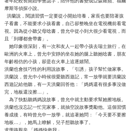
著年紀較長開始學會認字，陪伴他的書變成亞森羅蘋、福爾
摩斯等偵探小說。
洪蘭說，閱讀習慣一定要從小開始培養，家長也要陪著孩
子看書，不能要求小孩看書，自己卻整晚坐在電視機前看電
視。因為從小聽父母唸書，曾允中從小到大很少看電視，而
且「到哪都會帶書」。
她印象很深刻，有一次和友人一起帶小孩去瑞士旅行，在
歐洲的火車上，曾允中安靜的坐在她的腿上聽她唸書，朋友
年齡相仿的小孩，卻是在火車上追逐嬉鬧。
洪蘭也會技巧性的利用說故事，「引誘」孩子幫忙做家事。
洪蘭說，曾允中小時候很愛聽西遊記，常一放學就要洪蘭說
西遊記給他聽，有一天洪蘭回答他：「媽媽還有很多事沒做
完，地板還沒擦…」。
為了快點聽媽媽說故事，曾允中就主動要求幫她擦地板。
洪蘭也沒忘記一忙完家事，就抽空說故事獎勵他。這個習慣
養成後，有時曾允中一放學，就追著她問：「今天要不要擦
地板…」，她馬上瞭解，兒子想聽故事了。
求學路艱辛 「媽媽快救我」