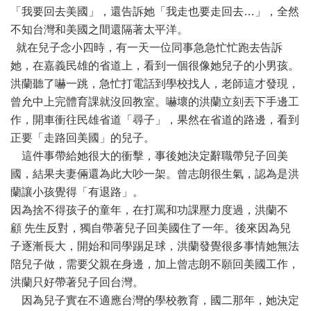
「我要回去美國」，還告訴她「我走也要走回去…」，全然
不知台灣和美國之間還隔著太平洋。
就在兒子念小四時，有一天一位同事急急忙忙跑去告訴
她，在嘉義民雄的省道上，看到一個很像她兒子的小男孩。
洪蘭聽了嚇一跳，急忙打電話到學校找人，老師這才發現，
曾允中上完體育課就沒回教室。嚇壞的洪蘭立刻丟下手邊工
作，開車衝往民雄省道「尋子」，果然在省道的路邊，看到
正要「走路回美國」的兒子。
這件事帶給她很大的衝擊，事後她決定辭職帶兒子回美
國，結果夫妻倆還為此大吵一架。曾志朗很生氣，認為是洪
蘭讓小孩覺得「有退路」。
因為捨不得孩子的童年，在打罵和功課壓力度過，洪蘭不
顧 先生反對，獨自帶著兒子回美國住了一年。後來因為兒
子逐漸長大，開始和同學踢足球，洪蘭發覺很多事情她無法
陪兒子做，需要父親在身邊，加上曾志朗不願回美國工作，
洪蘭只好帶著兒子回台灣。
因為兒子實在不適應台灣的學校教育，國二那年，她決定