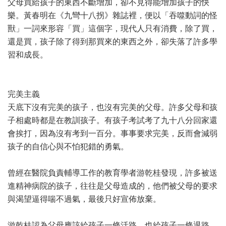
父母買給孩子的東西不斷增加，卻不見得能增加孩子的快
樂。黃春明在《九彎十八拐》雜誌裡，便以「吞噬動詞的怪
獸」一詞來形容「買」這個字，現代人只有消費，除了買，
還是買，孩子除了得到那買來的東西之外，卻失落了許多學
習和成長。
完美主義
天底下沒有完美的孩子，也沒有完美的父母。許多父母和孩
子相處時都是在教訓孩子。有孩子考試考了九十八分回家還
會挨打，因為沒有考到一百分。事事要求完美，反而會減弱
孩子的自信心與不怕犯錯的勇氣。
曾經在醫院負責輔導工作的教育學者游乾桂發現，許多被送
進精神病院的孩子，往往是父母造成的，他們被父母的要求
與渴望逼得喘不過氣，最後只好宣佈放棄。
游乾桂認為父母應該給孩子一條活路，也給孩子一條退路，