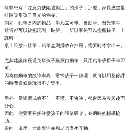
除非患有「注意力缺陷過動症」的孩子，那麼，家長應盡量
排除吸引孩子目光的物品。
例如，鉛筆盒內的物品，舉凡立可帶、自動筆、螢光筆等，
通通都可以被把玩到「肢解」，所以家長可以提醒孩子，上
課時，
桌上只放一枝筆，鉛筆盒則擺放在抽屜，需要時才拿出來。
尤其建議家長避免幫孩子購買自動筆，只用鉛筆或原子筆即
可。
因為自動筆的故障率高，常常孩子一修理，就可以用整節課
的時間邊修邊玩得不亦樂乎。
另外，當學習成效不佳，不懂、不會時，都會因為沒興趣而
分心。
因此，需要家長多注意孩子的課業吸收，並適時的輔導協
助。
跟的上進度，才能專注並和老師產生互動。