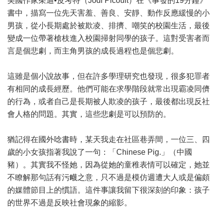
美國作家茱迪•皮考特（Jodi Picoult）在《事發的19分鐘》
書中，描寫一位先天害羞、善良、安靜、動作反應緩慢的小
男孩，從小長期處於被欺凌、排擠、嘲笑的校園生活，最後
變成一位帶著槍枝進入校園掃射同學的孩子。這對受害者而
言是個悲劇，而主角男孩的成長過程也是個悲劇。
這雖是個小說故事，但在許多學理研究也發現，很多犯罪者
有相同的成長經歷。他們可能在求學階段就常出現霸凌同儕
的行為，或者自己是長期被人欺凌的孩子，最後都出現反社
會人格的問題。其實，這些悲劇是可以預防的。
猶記得在國外唸書時，某天我走在社區巷弄間，一位三、四
歲的小女孩指著我說了一句：「Chinese Pig.」（中國
豬）。其實我不怪她，因為從她的童稚表情可以確定，她並
不瞭解那句話有污衊之意，只不過是模仿週遭大人或是偏頗
的媒體節目上的慣語。這件事讓我留下很深刻的印象：孩子
的世界不過是反映社會現象的縮影。