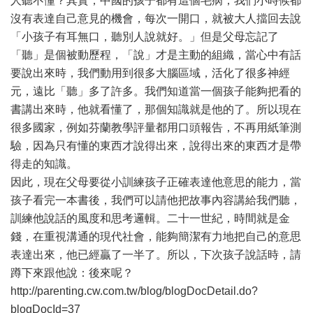
人聽不懂？其實，中國的孩子都有這個毛病，我們小時候都
沒有表達自己意見的機會，每次一開口，就被大人擋回去說
「小孩子有耳無口，聽別人說就好。」但是父母忘記了
「聽」是個被動歷程，「說」才是主動的組織，當心中有話
要說出來時，我們動用到很多大腦區域，活化了很多神經
元，遠比「聽」多了許多。我們知道當一個孩子能夠把看的
書講出來時，他就看懂了，那個知識就是他的了。所以現在
很多國家，例如芬蘭教學評量都用口頭報告，不再用紙筆測
驗，因為只有懂的東西才說得出來，說得出來的東西才是帶
得走的知識。
因此，現在父母要從小訓練孩子正確表達他意思的能力，當
孩子看完一本書後，我們可以請他把故事內容講給我們聽，
訓練他說話的風度和思考邏輯。二十一世紀，時間就是金
錢，在重視溝通的現代社會，能夠簡潔有力地把自己的意思
表達出來，他已經贏了一半了。所以，下次孩子說話時，請
蹲下來跟他說：後來呢？
http://parenting.cw.com.tw/blog/blogDocDetail.do?
blogDocId=37