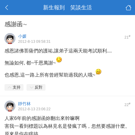
新生報到 笑談生活
感謝函∼
小媛
#
21
2012-8-13 09:58:31
感恩諸佛菩薩們的護祐,讓弟子這兩天能考試順利....
無論如何, 都~千恩萬謝~
也感恩,這一路上所有曾經幫助過我的人哦~
支持
反對
靜竹林
#
22
2012-8-13 23:06:22
人家6年前的感謝函妳翻出來幹嘛啊
害我一看到標題以為林見名是發瘋了嗎，忽然要感謝什麼。
原來是你在瞎搞