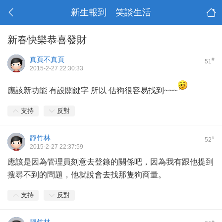
新生報到 笑談生活
新春快樂恭喜發財
真頁不真頁
#
51
2015-2-27 22:30:33
應該新功能 有設關鍵字 所以 估狗很容易找到~~~
支持
反對
靜竹林
#
52
2015-2-27 22:37:59
應該是因為管理員刻意去登錄的關係吧，因為我有跟他提到
搜尋不到的問題，他就說會去找那隻狗商量。
支持
反對
#