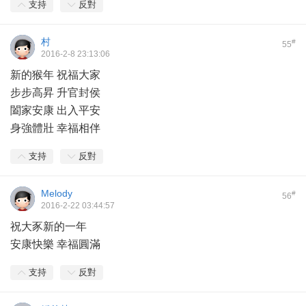
支持
反對
村
#
55
2016-2-8 23:13:06
新的猴年 祝福大家
步步高昇 升官封侯
闔家安康 出入平安
身強體壯 幸福相伴
支持
反對
Melody
#
56
2016-2-22 03:44:57
祝大豕新的一年
安康快樂 幸福圓滿
支持
反對