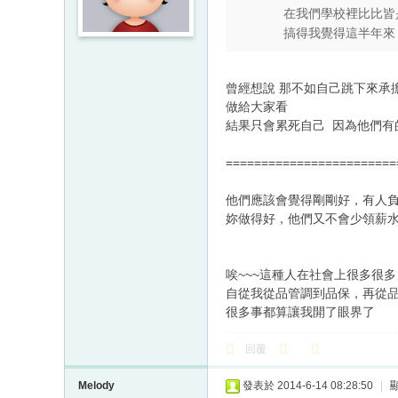
在我們學校裡比比皆
搞得我覺得這半年來
曾經想說 那不如自己跳下來承
做給大家看
結果只會累死自己 因為他們有
========================
他們應該會覺得剛剛好，有人
妳做得好，他們又不會少領薪水......
唉~~~這種人在社會上很多很多
自從我從品管調到品保，再從
很多事都算讓我開了眼界了
回覆
Melody
發表於 2014-6-14 08:28:50
|