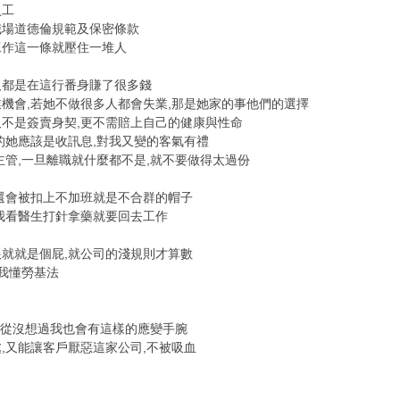
員工
職場道德倫規範及保密條款
工作這一條就壓住一堆人
人都是在這行番身賺了很多錢
機會,若她不做很多人都會失業,那是她家的事他們的選擇
不是簽賣身契,更不需賠上自己的健康與性命
的她應該是收訊息,對我又變的客氣有禮
主管,一旦離職就什麼都不是,就不要做得太過份
還會被扣上不加班就是不合群的帽子
我看醫生打針拿藥就要回去工作
就就是個屁,就公司的淺規則才算數
說我懂勞基法
,我從沒想過我也會有這樣的應變手腕
,又能讓客戶厭惡這家公司,不被吸血