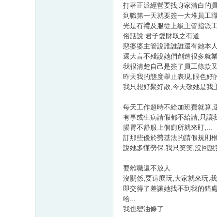
打著正派經營要找身家清白的
到職第一天就要簽一大堆員工
光是有禮及服從上級主管指派
俗話說:君子愛財取之有道
惡婆婆主管說誰誰誰還有她本
還大言不殘說她們創造很多就業
我很清楚自己是簽了員工條款又
昨天我的態度舉止表現,眼色好
我只想好聚好散,今天敬她是我
每天工作超時不給加班費就算,
有事或生病請假都不給請,只讓
腸胃不舒服上個廁所就來盯,...
訂那些優於勞基法的請假規則根
說她多懂勞保,我只笑笑,沒回
...
要離職還不放人
沒關係,要這麼玩,大家就來玩
即交得了差讓她找不到我的錯處
哈...
我也變油條了