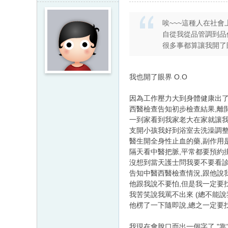
唉~~~這種人在社會
自從我從品管調到品
很多事都算讓我開了
我也開了眼界 O.O
因為工作壓力大到身體健康出了
西醫檢查告知初步檢查結果,離
一到家看到我家老大在家就讓
支開小孩我好到浴室去洗澡調整
醫生開全身性止血的藥,副作用是
隔天看中醫把脈,平常都要預約
沒想到當天護士問我要不要看診
告知中醫西醫檢查情況,跟他說
他跟我說不要怕,但是我一定要找
我苦笑說我罵不出來 (總不能說我
他楞了一下隨即說,總之一定要
我現在會脫口而出一個字了 "靠