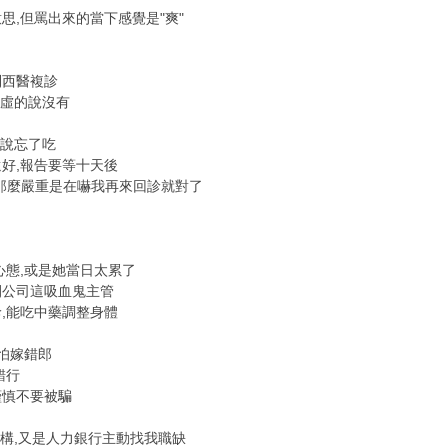
思,但罵出來的當下感覺是"爽"
到西醫複診
心虛的說沒有
就說忘了吃
好,報告要等十天後
的那麼嚴重是在嚇我再來回診就對了
心態,或是她當日太累了
開公司這吸血鬼主管
,能吃中藥調整身體
女怕嫁錯郎
錯行
謹慎不要被騙
機構,又是人力銀行主動找我職缺