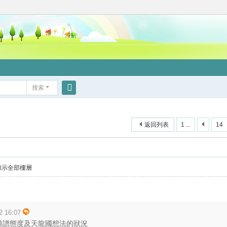
搜索
搜
索
返回列表
1 ...
14
顯示全部樓層
2 16:07
離譜態度及天龍國想法的狀況