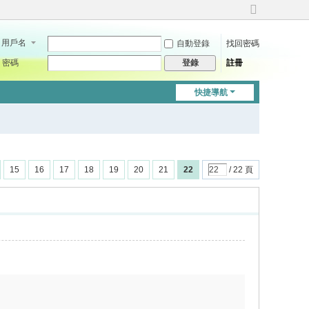
切
換
用戶名
自動登錄
找回密碼
到
寬
密碼
註冊
登錄
版
快捷導航
15
16
17
18
19
20
21
22
/ 22 頁