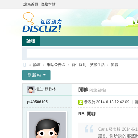
設為首頁
收藏本站
論壇
»
論壇
›
網站公告區
›
新生報到 笑談生活
›
閒聊
靜
發新帖
竹
樓主:
靜竹林
閒聊
[複製鏈接]
林
心
pt49506105
發表於 2014-6-13 12:42:09
|
靈
RE: 閒聊
網
站
Carla 發表於 2014-6-1
建凱 你所說的那些