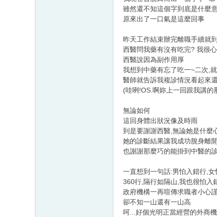
雖然還不知這個字到底是什麼意
原來出了一口氣是這麼回事
昨天工作結束辦完離職手續就
西醫問我藥有沒有吃完? 我很
西醫說因為副作用厚
我想到中藥有忘了吃一~二次,
醫師就告訴我複診情況看起來還
(哇咧!OS.啊妳上一回跟我講
無論如何
這回身體出狀況像及時雨
到是要謝謝西醫,無論她是什麼
她的診斷結果讓我成功脫身離
也謝謝那麼巧的能掛到中醫的診
一直想到一句話:男怕入錯行,
360行,隔行如隔山,我也很怕入
政府機構一再喧傳求職者小心
卻不知一山還有一山高
呵...好個光明正當經營的外商