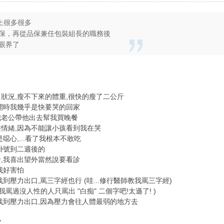
上很多很多
保，再從品保兼任包裝組長的職務後
眼界了
狀況,瘦不下來的體重,很快的瘦了二公斤
開時我幾乎是快要哭的回家
我老公帶他出去幫我買晚餐
情緒,因為不能讓小孩看到我在哭
噁心,...看了我根本不敢吃
掛號到二週後的
,我喜出望外當然說要看診
我好害怕
到壓力出口,罵三字經也行 (哇...修行醫師教我罵三字經)
罵過沒人性的人只罵出 "白痴" 二個字吧!太遜了! )
找到壓力出口,因為壓力會往人體最弱的地方去
"