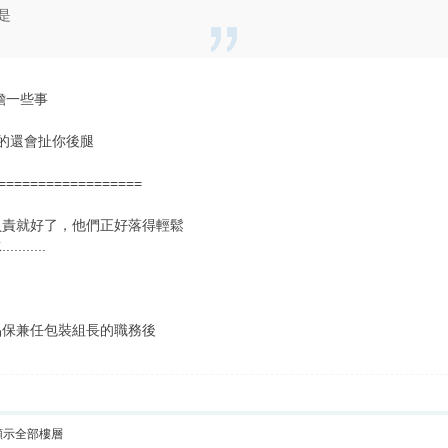
是
擔一些事
的還會扯你後腿
==================
負責就好了，他們正好落得輕鬆
.....
品保兼任包裝組長的職務後
顯示全部樓層