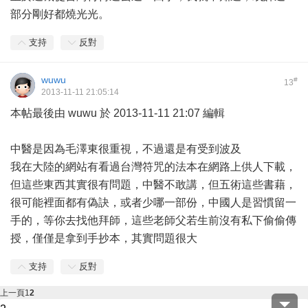
部分剛好都燒光光。
支持
反對
wuwu
#
13
2013-11-11 21:05:14
本帖最後由 wuwu 於 2013-11-11 21:07 編輯
中醫是因為毛澤東很重視，不過還是有受到波及
我在大陸的網站有看過台灣符咒的法本在網路上供人下載，
但這些東西其實很有問題，中醫不敢講，但五術這些書藉，
很可能裡面都有偽訣，或者少哪一部份，中國人是習慣留一
手的，等你去找他拜師，這些老師父若生前沒有私下偷偷傳
授，僅僅是拿到手抄本，其實問題很大
支持
反對
上一頁
1
2