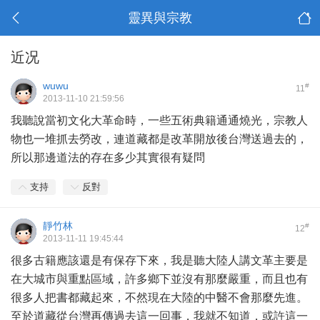
靈異與宗教
近况
wuwu
#
11
2013-11-10 21:59:56
我聽說當初文化大革命時，一些五術典籍通通燒光，宗教人
物也一堆抓去勞改，連道藏都是改革開放後台灣送過去的，
所以那邊道法的存在多少其實很有疑問
支持
反對
靜竹林
#
12
2013-11-11 19:45:44
很多古籍應該還是有保存下來，我是聽大陸人講文革主要是
在大城市與重點區域，許多鄉下並沒有那麼嚴重，而且也有
很多人把書都藏起來，不然現在大陸的中醫不會那麼先進。
至於道藏從台灣再傳過去這一回事，我就不知道，或許這一