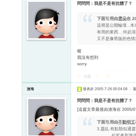
問問問：我是不是有抗體了？
下面引用由
雲朵
在
2
這裡是公開輪壇...本
有用的東西....何必清
又不是像舊版的色情
喔
我沒有想到
sorry
回覆
滄海
發表於 2005-7-26 00:04:08
|
問問問：我是不是有抗體了？
[這篇文章最後由滄海在 2005/07/2
下面引用由
不動明王
3,靈乩:有點類似通
起駕者意識清楚,