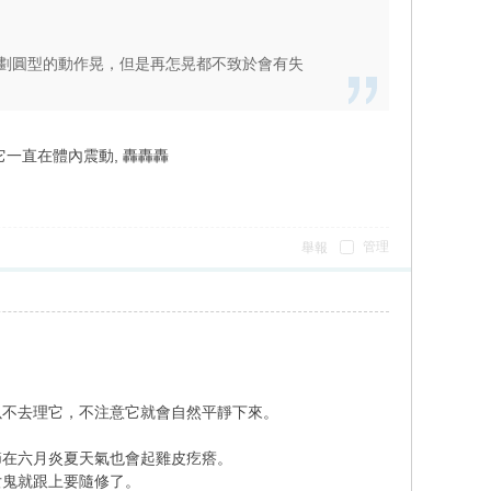
劃圓型的動作晃，但是再怎晃都不致於會有失
它一直在體內震動, 轟轟轟
管理
舉報
以不去理它，不注意它就會自然平靜下來。
節在六月炎夏天氣也會起雞皮疙瘩。
女鬼就跟上要隨修了。