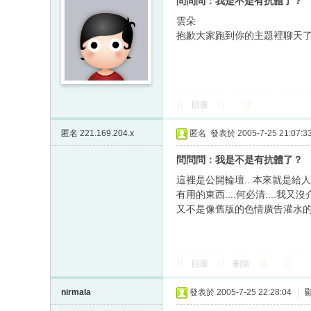
問問問：我是不是有抗體了？
雲朵
抱歉大家跑到你的主題裡聊天
回覆
匿名
221.169.204.x
匿名
發表於 2005-7-25 21:07:3
問問問：我是不是有抗體了？
這裡是公開輪壇...本來就是給人發
有用的東西....何必清....我又沒
又不是像舊版的色情廣告灌水
回覆
刪除
nirmala
發表於 2005-7-25 22:28:04
|