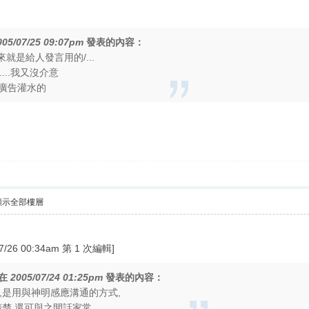
005/07/25 09:07pm
發表的內容：
來就是給人發言用的/...
....我又沒介意
廣告灌水的
顯示全部樓層
6 00:34am 第 1 次編輯]
在
2005/07/24 01:25pm
發表的內容：
靈,是用與神明感應溝通的方式,
還可與之閒話家常,