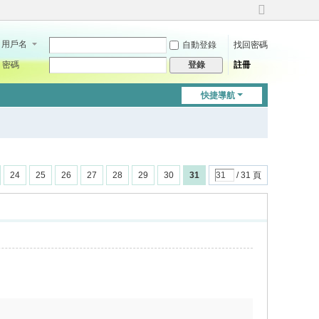
切
換
用戶名
自動登錄
找回密碼
到
寬
密碼
註冊
登錄
版
快捷導航
24
25
26
27
28
29
30
31
/ 31 頁