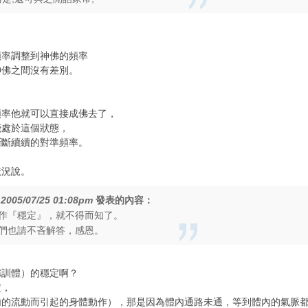
頻率調整到神佛的頻率
神佛之間沒有差別。
頻率他就可以直接成佛去了，
能處於這個狀態，
斷斷續續的對準頻率。
狀況說。
在
2005/07/25 01:08pm
發表的內容：
作『穩定』，就不得而知了。
們也請不吝解答，感恩。
稱訓體）的穩定啊？
定，
內的流動而引起的身體動作），那是因為體內通路未通，等到體內的氣脈