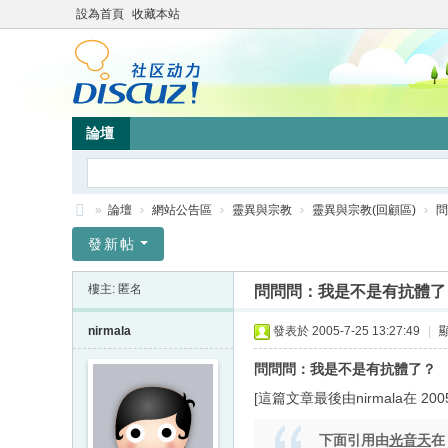
設為首頁
收藏本站
論壇
»
論壇
›
網站公告區
›
靈異與宗教
›
靈異與宗教(回顧區)
›
問
靜
發新帖
竹
樓主: 匿名
問問問：我是不是有抗體了
林
心
nirmala
發表於 2005-7-25 13:27:49
|
靈
問問問：我是不是有抗體了？
網
[這篇文章最後由nirmala在 2005/
站
下面引用由
光音天