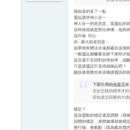
我知道的多了一點
靈乩講求神人合一
神人合一的意思是，當靈乩的
這時候他就是那位神佛，他與
這叫做 印心
但∼最大的差別是∼
如果他有辦法永遠都處在這個
一般靈乩都嘛要在靜下來時才
並且還不見得對的準頻率，或
只是講靈語不見得就稱乩吧？
聽說基督教也有這種講靈語的
下面引用由
光音天
至於怎樣的標準才叫
若知道怎回事的大德
穩定？
是說靈動的穩定還是調體（我
訓體的穩定，身體健康就會穩
會打嗝、會氣動（因為氣在體