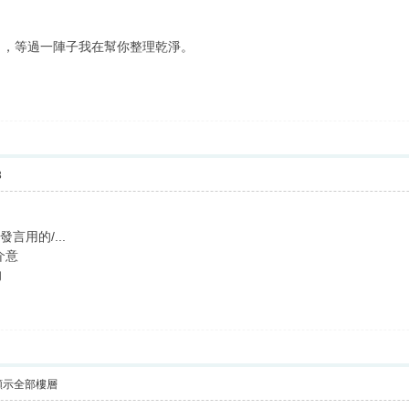
了，等過一陣子我在幫你整理乾淨。
3
言用的/...
介意
的
顯示全部樓層