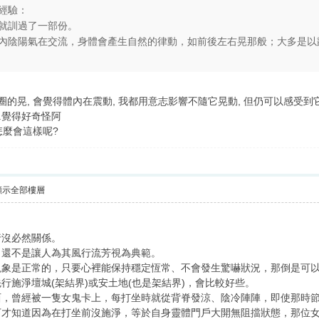
經驗：
就訓過了一部份。
內陰陽氣在交流，身體會產生自然的律動，如前後左右晃那般；大多是以
圈的晃, 會覺得體內在震動, 我都用意志影響不隨它晃動, 但仍可以感受到
..覺得好奇怪阿
怎麼會這樣呢?
顯示全部樓層
行沒必然關係。
！還不是讓人為其風行流芳視為典範。
現象是正常的，只要心裡能保持穩定恆常、不會發生驚嚇狀況，那倒是可
行施淨壇城(架結界)或安土地(也是架結界)，會比較好些。
西，曾經被一隻女鬼卡上，每打坐時就從背脊發涼、陰冷陣陣，即使那時
下才知道因為在打坐前沒施淨，等於自身靈體門戶大開無阻擋狀態，那位