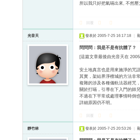
所以我只好把氣嗝出來, 不然壓
回覆
光音天
發表於 2005-7-25 16:17:18
|
問問問：我是不是有抗體了？
[這篇文章最後由光音天在 2005/07
安土地真言也是用來施淨的咒
其實，架結界淨檀城的方法非
複雜的涉及各種儀軌法器經咒
關於打嗝，引導在下入門的師
不過在下平常或處理事情時倒
詳細原因仍不明。
回覆
靜竹林
發表於 2005-7-25 20:53:26
|