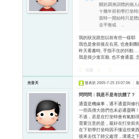
關於調身訓體的個人
十幾年前初學打坐時
當時一開始時只是體
去平衡或 ...
我的狀況跟您以前有些一樣耶
我也是會前後左右晃, 也會劃圈
昨天看書時, 手指不住的抖動...
我是很少進宮廟, 也不會通靈, 
回覆
光音天
發表於 2005-7-25 15:07:06
|
問問問：我是不是有抗體了？
通靈是機緣事，通不通靈與修
一些高僧大德們也未必通靈啊
不過，若是在打坐時會有氣動
需要注意的是，最好在打坐前先
在下初學打坐時因不懂這些東
後來去找了師父處理，溝通之