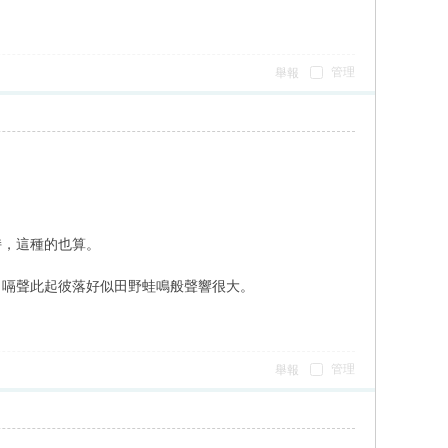
管理
舉報
持，這種的也算。
，嗝聲此起彼落好似田野蛙鳴般聲響很大。
管理
舉報