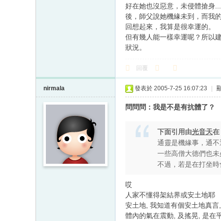
好在她也沒惡意，未侵體搶身.
後，師父說她機緣未到，而我
回想起來，我算是很幸運的。
但有幾人能一樣幸運呢？所以
狀況。
回覆
nirmala
發表於 2005-7-25 16:07:23
|
問問問：我是不是有抗體了？
下面引用由
光音天
通靈是機緣事，通不
一些高僧大德們也未
不過，若是在打坐時
哎
人家不懂得架結界或安土地耶
安土地, 我知道有個安土地真言,
體內的氣在震動, 及搖晃, 是在