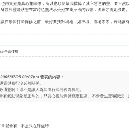
...也由於她是真心想隨修，所以也順便幫我擋掉了其它惡意的靈。要不然以
的身體與靈能狀態在當時也無法承受她在我身邊的影響，後來才將她渡走
建議在學習打坐禪修之前，最好要找對場地，如神壇、道場等等，若能讓
顯示全部樓層
在
2005/07/25 03:07pm
發表的內容：
通靈與修行沒必然關係。
必通靈啊！還不是讓人為其風行流芳視為典範。
會有氣動現象是正常的，只要心裡能保持穩定恆常、不會發生驚嚇狀況，那倒
平常就會有 , 不是只在靜坐時