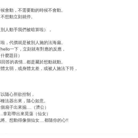
時候會動，不需要動的時候不會動。
，不想動立刻就停。
是別人動手我們被暗算啦），
，
來啦，代價就是被別人施的法海扁。
ello一下，立刻就有對應的反應，
出什麼題目）
得回答的表情...都是屬於想動就動。
靈體太弱，或身體太差，或被人施法下符，
可以隨心所欲控制，
哪種法器出來，隨心如意。
扇子出來搧....（濟公）
..拿彩帶出來晃蕩（仙女）
、想動得像個仙女....都隨你的心!!