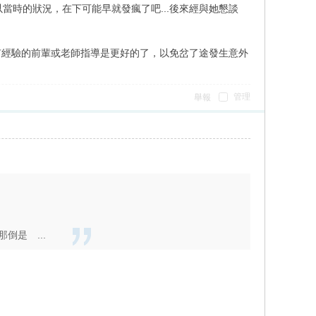
當時的狀況，在下可能早就發瘋了吧...後來經與她懇談
。
有經驗的前輩或老師指導是更好的了，以免岔了途發生意外
管理
舉報
是 ...