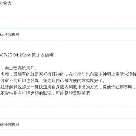
力會大
顯示全部樓層
/25 04:20pm 第 1 次編輯]
語，而且較為所周知。
常多種，最簡單的就是家裡有拜神的，在打坐前先向家中神明上稟請求護
，各家不同所用也各異，總之取自己最方便的方式就好了。
兄姐曾解釋說那是一種快速將自身體內濁氣排出的方式，像他們在辦事時
也不會特別有打嗝之類的狀況，可能是體質關係吧！
顯示全部樓層