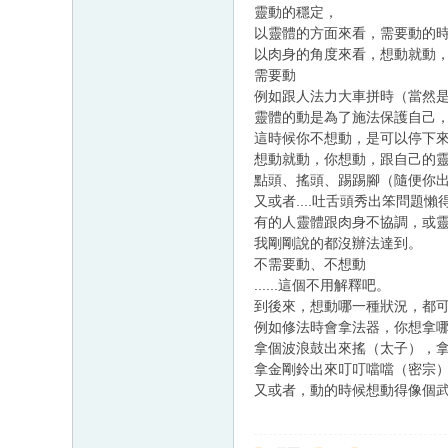
靈動的穩定，
以靈體的方面來看，需要動的
以肉身的角度來看，想動就動
需要動
例如跟人法力大車拼時（當然
靈體的動是為了施法保護自己
這時候你不想動，是可以停下
想動就動，你想動，跟自己的靈h
點頭、搖頭、踢踢腳（隨便你
又或者....吐舌頭秀出笨問題懶
有的人靈體跟肉身不協調，或
我剛剛說的都沒辦法達到。
不需要動、不想動
......這個不用解釋吧。
到後來，想動哪一種狀況，都
例如修法時會拿法器，你想拿
拿個波浪鼓出來搖（太子），拿個
拿金剛鈴出來叮叮噹噹（密宗）
又或者，動的時候想動得像個武將