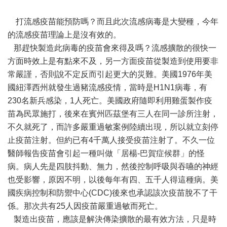
打流感疫苗能預防嗎？而且此次流感病毒是大變種，今年
的流感疫苗理論上是沒有效的。
那趕快製造此病毒的疫苗會來得及嗎？流感擴散的很快一
方面時效上是有點來不及，另一方面疫苗從製造到使用要非
常嚴謹，否則說不定反而引起更大的災難。美國1976年美
國紐澤西州就發生過豬流感疫情，當時是H1N1病毒，有
230名新兵感染，1人死亡。美國政府隨即利用雞蛋製作疫
苗為民眾施打，後來在賓州匹茲堡有三人在同一診所注射，
不久就死了，而許多嚴重過敏案例陸續出現，所以就立刻停
止疫苗注射。但約已有4千萬人接受疫苗注射了。不久一位
醫師報告疫苗會引起一種叫做「居楊-巴賀症候群」的怪
病。病人先是四肢抖動、無力，然後控制呼吸與吞嚥的神經
也受影響，原因不明，以後每年有四、五千人得這種病。美
國疾病控制和防禦中心(CDC)後來也承認該次疫苗脫不了干
係。那次共有25人因疫苗嚴重過敏而死亡。
製造出疫苗，應該是解決傳染擴散的最有效方法，只是時