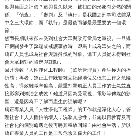
度與負面之評價？這與長久以來，被扭曲的形象有必然的關
係。『偵查』、『審判』及『執行』是我國之刑事司法體系
中之三大環節，而『執行』是最後而卻是最重要的一個環
節，
然而長期以來卻未受到社會大眾與政府當局之重視。一旦矯
正機關發生了弊端或戒護事故時，即馬上成為眾矢之的，而
矯正人員也成為社會輿論撻伐的對象。矯正人員從未得到社
會大眾相對的肯定與鼓勵，
因此導致『人性淨化工程師』（監所管理員）產生極大的挫
折感；再者，矯正工作既繁雜且社經地位又低其工作之危險
性高，導致離職率偏高，嚴重打擊矯正人員工作的士氣並直
接影響到矯治之成效！難道只因為受電視、電影等傳媒的影
響，還是因為不了解而產生的誤解呢？
矯正專業人員『人性淨化工程師』的工作就是淨化人心，管
理社會上人人懼怕的壞人，洗滌其惡性，並施以再教育及再
社會化的個別處遇之後再將其釋放回歸自由社會生活，所以
矯正專業人員的工作是非常危險又偉大的工作！