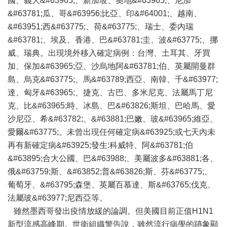
國、義大&#63965;、新加坡、奧地&#63965;、尼加
&#63781;瓜、哥&#63956;比亞、印&#64001;、越南、
&#63951;西&#63775;、荷&#63775;、瑞士、委內瑞
&#63781;、埃及、香港、巴&#63781;圭、波&#63775;、挪
威、瑞典。出現境外移入確定病例：台灣、土耳其、牙買
加、保加&#63965;亞、沙烏地阿&#63781;伯、英屬開曼群
島、烏克&#63775;、馬&#63789;西亞、南韓、千&#63977;
達、匈牙&#63965;、捷克、古巴、多米尼克、法屬馬丁尼
克、比&#63965;時、冰島、巴&#63826;斯坦、巴哈馬、愛
沙尼亞、希&#63782;、&#63881;巴嫩、玻&#63965;維亞、
愛爾&#63775;。未曾出現任何確定病&#63925;或七天內未
再有新確定病&#63925;發生:科威特、阿&#63781;伯
&#63895;合大公國、巴&#63988;、美屬波多&#63881;各、
俄&#63759;斯、&#63852;普&#63826;斯、芬&#63775;、
葡萄牙、&#63795;森堡、英屬百慕達、斯&#63765;伐克、
法屬玻&#63977;尼西亞等。
雖然墨西哥發出疫情放緩的論調。但美國目前正值H1N1
新型流感高峰期。世衛組織警告說，雖然流行病學的跡象顯