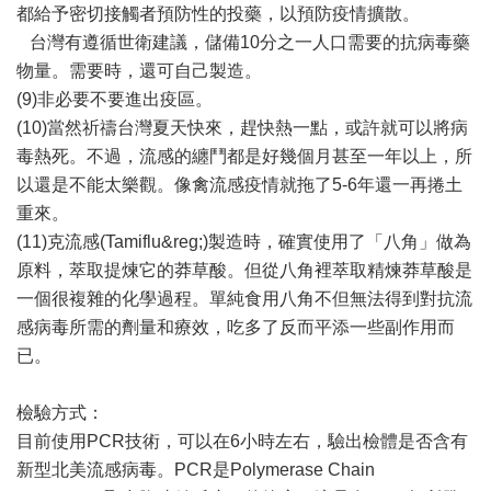
都給予密切接觸者預防性的投藥，以預防疫情擴散。
台灣有遵循世衛建議，儲備10分之一人口需要的抗病毒藥
物量。需要時，還可自己製造。
(9)非必要不要進出疫區。
(10)當然祈禱台灣夏天快來，趕快熱一點，或許就可以將病
毒熱死。不過，流感的纏鬥都是好幾個月甚至一年以上，所
以還是不能太樂觀。像禽流感疫情就拖了5-6年還一再捲土
重來。
(11)克流感(Tamiflu&reg;)製造時，確實使用了「八角」做為
原料，萃取提煉它的莽草酸。但從八角裡萃取精煉莽草酸是
一個很複雜的化學過程。單純食用八角不但無法得到對抗流
感病毒所需的劑量和療效，吃多了反而平添一些副作用而
已。
檢驗方式：
目前使用PCR技術，可以在6小時左右，驗出檢體是否含有
新型北美流感病毒。PCR是Polymerase Chain