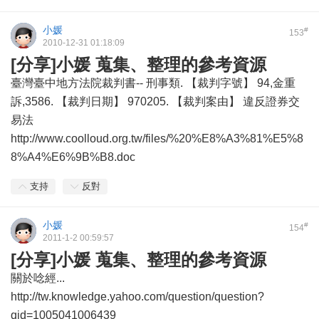
小媛
#
153
2010-12-31 01:18:09
[分享]小媛 蒐集、整理的參考資源
臺灣臺中地方法院裁判書-- 刑事類. 【裁判字號】 94,金重
訴,3586. 【裁判日期】 970205. 【裁判案由】 違反證券交
易法
http://www.coolloud.org.tw/files/%20%E8%A3%81%E5%8
8%A4%E6%9B%B8.doc
支持
反對
小媛
#
154
2011-1-2 00:59:57
[分享]小媛 蒐集、整理的參考資源
關於唸經...
http://tw.knowledge.yahoo.com/question/question?
qid=1005041006439