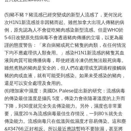
(5)豬不豬？豬流感已經突變成的新型人流感了，更何況此
次H1N1新流感並非因豬而起。雖然加拿大出現人傳豬的病
例，原先認為人不會從吃豬肉感染新型流感。但是WHO於
5-6日改變原先指病毒不會透過豬肉傳播的立場，以更為嚴
謹的態度警告：「來自病豬或死亡豬隻的肉類，在任何情況
下均不應處理供人類食用。」感染H1N1新流感的豬隻其血
液與肉質可能傳播病毒，即使經過冷凍仍然無法殺死病毒。
雖然煮熟的豬肉是安全的，但人們在處理或烹調過程接觸病
豬的肉或血液，就有可能受到感染。如果未受感染的豬肉，
還是可以安全處理及食用的。
(6)增加家中濕度：美國Dr. Palese提出新的研究：流感病毒
的傳染最佳溫度是攝氏 5度，傳染力會依隨著溫度的上升而
下降，到30度就完全失去傳染能力。另外，濕度也非常重
要，濕度20％為流感病毒最佳生存情況，一到80％就失去
傳染能力。流感病毒只在低溫與低濕度才容易傳染。這和塵
&#34766;正好相反。所以最近應該暫時不要除濕，甚至將