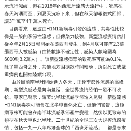
示流行減緩，但在1918年的西班牙流感大流行中，流感在
春天洶湧而至，到夏天沉寂下來，但在秋天卻報復式回歸，
讓3千萬至4千萬人死亡。
目前看來，這波由H1N1新病毒引發的流感，其毒性比較
像是一般的季節性流感，但傳染力較強。新型流感疫情估計
從今年2月15日就開始在墨西哥發生，到4月底可能有2.3萬
墨西哥人被感染（由於數據不確定性，感染人數範圍為
6000到3.2萬人）。該新型流感病毒的致死率可能為0.1%。
除了墨西哥之外，其他地方因擴散時間較晚，所以死亡或嚴
重病例也開始陸續出現。
由於目前南半球開始進入冬天，正逢季節性流感的高峰
期，新型流感若是向南蔓延，全世界疫情恐怕一發不可收
拾。專家已警示，隨著北半球流感季節進入尾聲，新型流感
H1N1病毒株可能會在北半球自然死亡，但他們警告，這種
病毒株可能會在南半球流感季節產生變種，然後以更致命的
類型在秋天重返北半球。二十世紀的全球三次大規模流感疫
情，包括一九一八年席捲全球的「西班牙流感」，都是春末