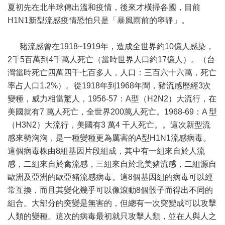
夏初先在北半球傳出溫和疫情，後來才橫掃各國，目前
H1N1新型流感疫情恐怕只是「暴風雨前的寧靜」。
豬流感曾在1918~1919年，造成全世界約10億人感染，
2千5百萬到4千萬人死亡（當時世界人口約17億人）。（台
灣當時死亡四萬四千七百多人，人口：三百六十六萬，死亡
率占人口1.2%）。從1918年到1968年間，豬流感歷經3次
變種，威力相當驚人，1956-57：A型（H2N2）大流行，在
美國就有7 萬人死亡，全世界200萬人死亡。1968-69：A 型
（H3N2）大流行，美國有3 萬4 千人死亡。。這次新型流
感來勢洶洶，是一種變種更為厲害的A型H1N1流感病毒。
這個病毒株由8組基因片段組成，其中有一組來自於人流
感，二組來自於禽流感，三組來自於北美豬流感，二組源自
歐洲及亞洲的歐亞豬流感病毒。這8個基因組的病毒可以經
常互換，而且其變化幾乎可以像滾動8個骰子而得出不同的
組合。大部分的突變是無害的，但總有一次突變成可以攻擊
人類的變種。這次的病毒最初就只攻擊人類，並在人與人之