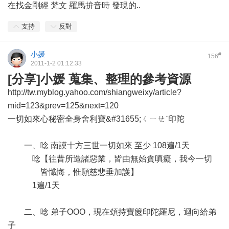
在找金剛經 梵文 羅馬拚音時 發現的..
支持
反對
小媛
#
156
2011-1-2 01:12:33
[分享]小媛 蒐集、整理的參考資源
http://tw.myblog.yahoo.com/shiangweixy/article?
mid=123&prev=125&next=120
一切如來心秘密全身舍利寶&#31655;ㄑㄧㄝˋ印陀
一、唸 南謨十方三世一切如來 至少 108遍/1天
唸【往昔所造諸惡業，皆由無始貪嗔癡，我今一切
皆懺悔，惟願慈悲垂加護】
1遍/1天
二、唸 弟子OOO，現在頌持寶篋印陀羅尼，迴向給弟
子