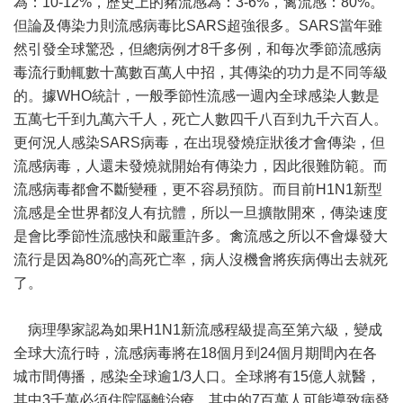
為：10-12%，歷史上的豬流感為：3-6%，禽流感：80%。
但論及傳染力則流感病毒比SARS超強很多。SARS當年雖
然引發全球驚恐，但總病例才8千多例，和每次季節流感病
毒流行動輒數十萬數百萬人中招，其傳染的功力是不同等級
的。據WHO統計，一般季節性流感一週內全球感染人數是
五萬七千到九萬六千人，死亡人數四千八百到九千六百人。
更何況人感染SARS病毒，在出現發燒症狀後才會傳染，但
流感病毒，人還未發燒就開始有傳染力，因此很難防範。而
流感病毒都會不斷變種，更不容易預防。而目前H1N1新型
流感是全世界都沒人有抗體，所以一旦擴散開來，傳染速度
是會比季節性流感快和嚴重許多。禽流感之所以不會爆發大
流行是因為80%的高死亡率，病人沒機會將疾病傳出去就死
了。
病理學家認為如果H1N1新流感程級提高至第六級，變成
全球大流行時，流感病毒將在18個月到24個月期間內在各
城市間傳播，感染全球逾1/3人口。全球將有15億人就醫，
其中3千萬必須住院隔離治療，其中的7百萬人可能導致病發