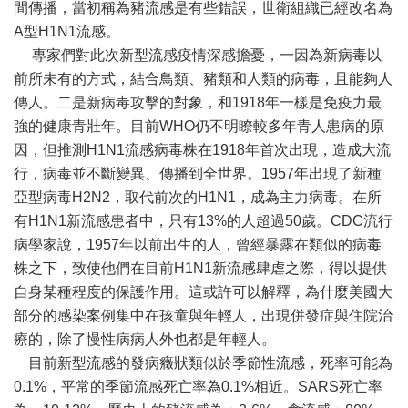
間傳播，當初稱為豬流感是有些錯誤，世衛組織已經改名為
A型H1N1流感。
專家們對此次新型流感疫情深感擔憂，一因為新病毒以
前所未有的方式，結合鳥類、豬類和人類的病毒，且能夠人
傳人。二是新病毒攻擊的對象，和1918年一樣是免疫力最
強的健康青壯年。目前WHO仍不明瞭較多年青人患病的原
因，但推測H1N1流感病毒株在1918年首次出現，造成大流
行，病毒並不斷變異、傳播到全世界。1957年出現了新種
亞型病毒H2N2，取代前次的H1N1，成為主力病毒。在所
有H1N1新流感患者中，只有13%的人超過50歲。CDC流行
病學家說，1957年以前出生的人，曾經暴露在類似的病毒
株之下，致使他們在目前H1N1新流感肆虐之際，得以提供
自身某種程度的保護作用。這或許可以解釋，為什麼美國大
部分的感染案例集中在孩童與年輕人，出現併發症與住院治
療的，除了慢性病病人外也都是年輕人。
目前新型流感的發病癥狀類似於季節性流感，死率可能為
0.1%，平常的季節流感死亡率為0.1%相近。SARS死亡率