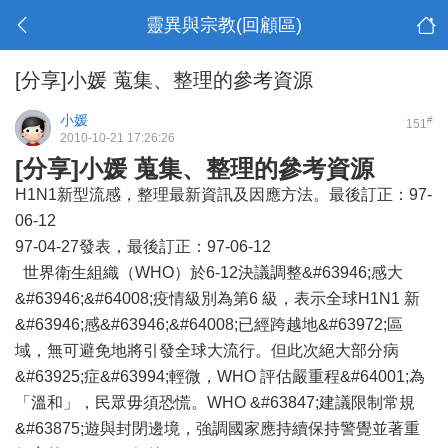
靈異與宗教(回顧區)
[分享]小媛 蒐集、整理的參考資源
小媛
#
151
2010-10-21 17:26:26
[分享]小媛 蒐集、整理的參考資源
H1N1新型流感，整理最新資訊及因應方法。最後訂正：97-
06-12
97-04-27發表，最後訂正：97-06-12
世界衛生組織（WHO）於6-12決議調整&#63946;感大
&#63946;&#64008;疫情級別為第6 級，表示全球H1N1 新
&#63946;感&#63946;&#64008;已經跨越地&#63972;區
域，無可避免地將引發全球大流行。但此次絕大部分病
&#63925;症&#63994;輕微，WHO 評估嚴重程&#64001;為
「溫和」，民眾毋須恐慌。WHO &#63847;建議限制常規
&#63875;遊與封閉邊境，強調國家應持續保持警覺並著重