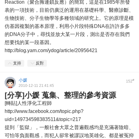
Reaction（聚合脢連鎖反應）的簡寫，這是在1985年所發
表的一項技術，目前仍廣泛的運用在基礎科學、醫療診斷、
生物技術、分子生物學等多種領域的研究上。它的原理是模
仿基因複製的基本原理，利用小片段特殊DNA在許許多多
的DNA分子中，尋找並放大某一片段，測出是否存在我們
想要找的某一段基因。
http://blog.yam.com/ydog/article/20956421
支持
反對
小媛
#
152
2010-12-11 21:41:45
[分享]小媛 蒐集、整理的參考資源
[轉貼]人性淨化工程師
http://www.facebook.com/topic.php?
uid=149734598383511&topic=217
提到「監獄」，一般社會大眾之普遍觀感均是充滿著陰暗、
可怕等負面觀感，而犯人卻常被謬誤地英雄化、都是被冤抑