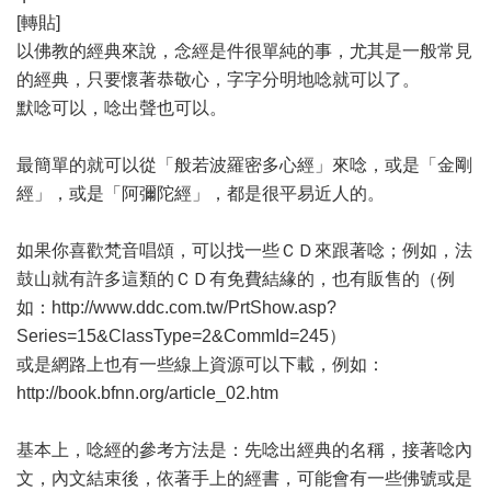
[轉貼]
以佛教的經典來說，念經是件很單純的事，尤其是一般常見
的經典，只要懷著恭敬心，字字分明地唸就可以了。
默唸可以，唸出聲也可以。
最簡單的就可以從「般若波羅密多心經」來唸，或是「金剛
經」，或是「阿彌陀經」，都是很平易近人的。
如果你喜歡梵音唱頌，可以找一些ＣＤ來跟著唸；例如，法
鼓山就有許多這類的ＣＤ有免費結緣的，也有販售的（例
如：http://www.ddc.com.tw/PrtShow.asp?
Series=15&ClassType=2&CommId=245）
或是網路上也有一些線上資源可以下載，例如：
http://book.bfnn.org/article_02.htm
基本上，唸經的參考方法是：先唸出經典的名稱，接著唸內
文，內文結束後，依著手上的經書，可能會有一些佛號或是