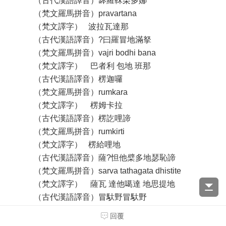
（古代漢語譯音）缽羅靺栗多娜
（梵文羅馬拼音）pravartana
（梵文譯字） 波拉瓦達那
（古代漢語譯音）?曰羅冒地滿拏
（梵文羅馬拼音）vajri bodhi bana
（梵文譯字） 巴者利 包地 班那
（古代漢語譯音）楞迦囉
（梵文羅馬拼音）rumkara
（梵文譯字） 楞姆卡拉
（古代漢語譯音）楞訖哩諦
（梵文羅馬拼音）rumkirti
（梵文譯字） 楞給哩地
（古代漢語譯音）薩?怛他檗多地瑟恥諦
（梵文羅馬拼音）sarva tathagata dhistite
（梵文譯字） 薩瓦 達他噶達 地思提地
（古代漢語譯音）冒馱野冒馱野
（梵文羅馬拼音）bodhaya bodhaya
回覆
（梵文譯字） 包達呀 包達呀