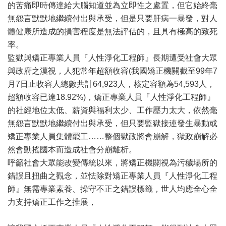
的苦痛即時傳達給大腦知道並為立即性之處置，但它始終毫
無怨言默默地繼續付出與承受，但是只要肝病一暴發，對人
體健康所造成的損害程度是無法評估的，且具有極高的致死
率。
監獄與矯正專業人員『人性淨化工程師』長期遭受社會大眾
與政府之漠視，人犯常年超額收容(我國矯正機關截至99年7
月7日止收容人總數共計64,923人，核定容額為54,593人，
超額收容已達18.92%)，矯正專業人員『人性淨化工程師』
的社經地位太低、薪資與福利太少、工作壓力太大，依然毫
無怨言默默地繼續付出與承受，但只要監獄接連發生暴動或
矯正專業人員集體罷工……整個獄政將會崩解，獄政崩解必
然會動搖國本而造成社會分崩離析。
呼籲社會大眾能改變傳統以來，將矯正機關視為污穢場所的
錯誤且扭曲之觀念，並怯除對矯正專業人員『人性淨化工程
師』無需專業素養、操守不正之錯誤標籤，世人均應全心全
力支持矯正工作之推展，