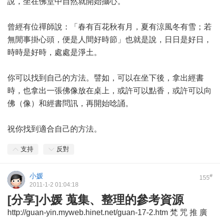
說，坐在佛堂中自然就開始攝心。
曾經有位禪師說：「春有百花秋有月，夏有涼風冬有雪；若
無閒事掛心頭，便是人間好時節」也就是說，日日是好日，
時時是好時，處處是淨土。
你可以找到自己的方法。譬如，可以在坐下後，拿出經書
時，也拿出一張佛像放在桌上，或許可以點香，或許可以向
佛（像）和經書問訊，再開始唸誦。
祝你找到適合自己的方法。
支持
反對
小媛
#
155
2011-1-2 01:04:18
[分享]小媛 蒐集、整理的參考資源
http://guan-yin.myweb.hinet.net/guan-17-2.htm 梵 咒 推 廣