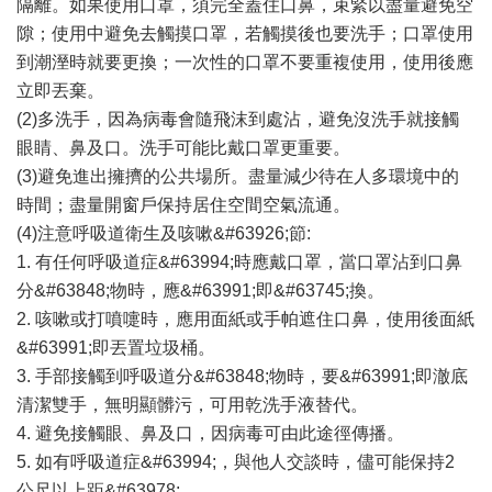
隔離。如果使用口罩，須完全蓋住口鼻，束緊以盡量避免空
隙；使用中避免去觸摸口罩，若觸摸後也要洗手；口罩使用
到潮溼時就要更換；一次性的口罩不要重複使用，使用後應
立即丟棄。
(2)多洗手，因為病毒會隨飛沫到處沾，避免沒洗手就接觸
眼睛、鼻及口。洗手可能比戴口罩更重要。
(3)避免進出擁擠的公共場所。盡量減少待在人多環境中的
時間；盡量開窗戶保持居住空間空氣流通。
(4)注意呼吸道衛生及咳嗽&#63926;節:
1. 有任何呼吸道症&#63994;時應戴口罩，當口罩沾到口鼻
分&#63848;物時，應&#63991;即&#63745;換。
2. 咳嗽或打噴嚏時，應用面紙或手帕遮住口鼻，使用後面紙
&#63991;即丟置垃圾桶。
3. 手部接觸到呼吸道分&#63848;物時，要&#63991;即澈底
清潔雙手，無明顯髒污，可用乾洗手液替代。
4. 避免接觸眼、鼻及口，因病毒可由此途徑傳播。
5. 如有呼吸道症&#63994;，與他人交談時，儘可能保持2
公尺以上距&#63978;。