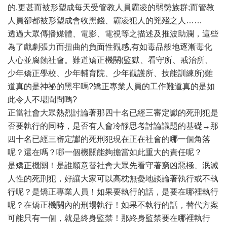
的,更甚而被形塑成每天受管教人員霸凌的弱勢族群;而管教
人員卻都被形塑成會收黑錢、霸凌犯人的兇殘之人……
透過大眾傳播媒體、電影、電視等之描述及推波助瀾，這些
為了戲劇張力而扭曲的負面性觀感,有如毒品般地逐漸毒化
人心並腐蝕社會。難道矯正機關(監獄、看守所、戒治所、
少年矯正學校、少年輔育院、少年觀護所、技能訓練所)難
道真的是神祕的黑牢嗎?矯正專業人員的工作難道真的是如
此令人不堪聞問嗎?
正當社會大眾熱烈討論著那四十名已經三審定讞的死刑犯是
否要執行的同時，是否有人會冷靜思考討論議題的基礎→那
四十名已經三審定讞的死刑犯現在正在社會的哪一個角落
呢？還在嗎？哪一個機關能夠擔當如此重大的責任呢？
是矯正機關！是誰願意替社會大眾先看守著窮凶惡極、泯滅
人性的死刑犯，好讓大家可以高枕無憂地談論著執行或不執
行呢？是矯正專業人員！如果要執行的話，是要在哪裡執行
呢？在矯正機關內的刑場執行！如果不執行的話，替代方案
可能只有一個，就是終身監禁！那終身監禁要在哪裡執行