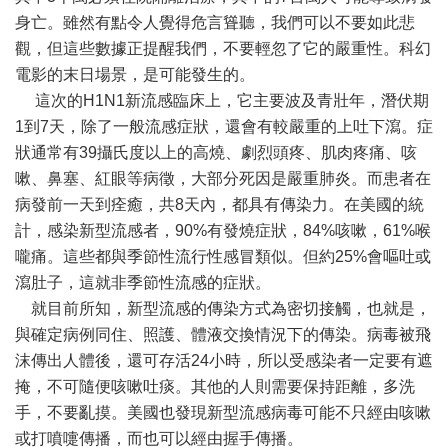
身亡。雖然有點令人覺得危言聳聽，我們可以不要如此悲
觀，但這些數據正提醒我們，不要輕忽了它的嚴重性。科幻
電影的末日場景，是可能發生的。
這次的H1N1新流感臨床上，它主要波及青壯年，潛伏期
1到7天，除了一般流感症狀，還會有較嚴重的上吐下瀉。症
狀通常有39攝氏度以上的高燒、劇烈頭疼、肌肉疼痛、咳
嗽、鼻塞、紅眼等病徵，大部分死因是嚴重肺炎。而患者在
病發前一天到痊癒，共8天內，都具有傳染力。在美國的統
計，感染新型流感者，90%有發燒症狀，84%咳嗽，61%喉
嚨痛。這些都與季節性流行性感冒類似。但約25%會嘔吐或
瀉肚子，這就非季節性流感的症狀。
就目前所知，新型流感的傳染方式為密切接觸，也就是，
與確定病例同住、照護、體液交換情況下的傳染。病毒被飛
沫傳出人體後，還可存活24小時，所以受感染者一定要有遮
掩，不可隨便咳嗽吐痰。其他的人則需要保持距離，多洗
手，不要亂摸。美國也發現新型流感病毒可能不只經由咳嗽
或打噴嚏傳播，而也可以經由握手傳播。