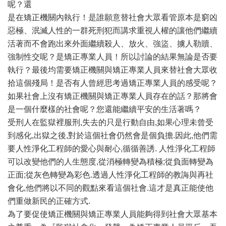
呢？還
是在矯正機關內執行！是誰願意替社會大眾看管原本是窮凶
惡極、泯滅人性的一群死刑犯而講求重視人權的讓他們繼續
活著而不會跑出來外面繼續殺人、放火、強盜、擄人勒贖、
強制性交呢？是矯正專業人員！所以討論的結果無論是否要
執行？最後均需要矯正機關與矯正專業人員來替社會大眾收
拾這個殘局！是否有人曾經思考過矯正專業人員的感受呢？
如果社會上沒有矯正機關與矯正專業人員存在的話？那將會
是一個什麼樣的社會呢？您還能繼續平安的生活著嗎？
受刑人在監獄裡服刑,失去的只是行動自由,如果心理未曾受
到感化,出獄之後,對於這個社會仍然會是個負擔.因此,他們需
要人性淨化工程師的愛心與耐心,循循善誘. 人性淨化工程師
可以改變他們的人生態度,從消極轉變為積極;從負面轉變為
正面;從灰色轉變為彩色.透過人性淨化工程師的教誨與再社
會化,他們將以不同的觀點來看這個社會.這才是真正能使他
們重做新民的正確方式.
為了要促使矯正機關與矯正專業人員能夠得到社會大眾基本