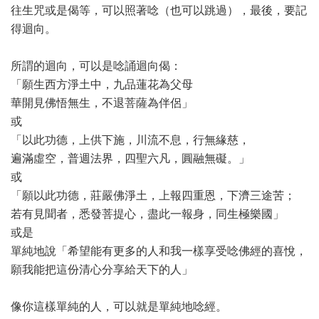
往生咒或是偈等，可以照著唸（也可以跳過），最後，要記
得迴向。
所謂的迴向，可以是唸誦迴向偈：
「願生西方淨土中，九品蓮花為父母
華開見佛悟無生，不退菩薩為伴侶」
或
「以此功德，上供下施，川流不息，行無緣慈，
遍滿虛空，普週法界，四聖六凡，圓融無礙。」
或
「願以此功德，莊嚴佛淨土，上報四重恩，下濟三途苦；
若有見聞者，悉發菩提心，盡此一報身，同生極樂國」
或是
單純地說「希望能有更多的人和我一樣享受唸佛經的喜悅，
願我能把這份清心分享給天下的人」
像你這樣單純的人，可以就是單純地唸經。