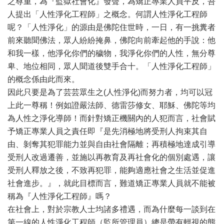
之尊重，為『監獄社會化』發聲，為矯正專業人員平反，吾
人提出「人性淨化工程師」之概念。何謂人性淨化工程師
呢？「人性淨化」的源由是佛陀住世時，一日，有一挑糞者
前來聽聞佛法，眾人紛紛掩鼻，佛陀向前牽起他的手說：他
和我一樣，他淨化你們的穢物，我淨化你們的人性，無分尊
卑、地位相同，眾人聞道後雙手合十。「人性淨化工程師」
的概念係由此而來。
因此只要是為了芸芸眾生之(人性淨化)而努力者，均可以冠
上此一尊稱！例如證嚴法師、德雷莎修女、耶穌、佛陀等均
為人性之淨化導師！而針對矯正機關內的人犯而言，社會賦
予矯正專業人員之責任即『是先消極地將受刑人拘束其自
由、剝奪其犯罪能力並與自由社會隔離；再積極地達成引導
受刑人改過遷善，並施以再教育及再社會化的個別處遇，讓
受刑人釋放之後，不致再犯罪，能夠適應社會之生活並促進
社會進步。』，就此目標而言，難道矯正專業人員就不能被
稱為『人性淨化工程師』嗎？
在社會上，對於宗教人士均諸多禮遇，而為什麼每一談到在
第一線的人性淨化工程師（監所管理員）總是帶有輕視的態