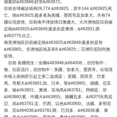
個案的&#63868;好管&#63972;。
目前全球確診病例28,774 &#63925;，其中144 &#63925;死
亡。病&#63925;最多者為美國、墨西哥及加拿大。共有74
國出現疫情。目前南半球疫情日漸擴大。大洋洲地區目前確
定病&#63925;&#63849;最多的是澳洲，&#63951;西
&#63775;次之。
南美洲地區目前確定病&#63925;&#63849;最多的是智
&#63965;。非洲地區埃及有8 &#63925;；亞洲印尼則尚無
疫情。
目前 各國情況：全國&#63946;&#64008;，但控制中：
無。社區流行，但控制中：美國、加拿大、墨西哥。出現境
外移入病例所引起之第二波感染： 英國、西班牙、巴拿
馬、哥斯大&#63881;加、日本、智&#63965;、德國、厄瓜
多、秘&#63801;、澳洲、瓜地馬&#63781;、阿根廷、菲
&#63960;賓、中國大&#63955;、薩爾瓦多、&#63759;馬尼
亞、烏&#63781;圭、巴西、以色&#63900;、法國、多明尼
加、宏&#64038;&#63781;斯、巴貝多、&#63838;麥、泰