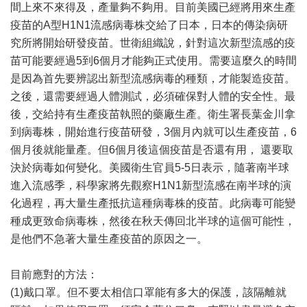
間上來不來得及，產量夠不夠用。目前美國已經將用來生產
疫苗的A型H1N1流感病毒株交給了日本，日本的傳染病研
究所將開始研發疫苗。世衛組織說，針對這次新型流感的疫
苗可能要經過5到6個月才能夠正式使用。需要這麼久的時間
是因為首先要辨認出新型流感病毒的種類，才能製造疫苗。
之後，還需要經過人體測試，必須確保對人體的安全性。最
後，交給持有生產疫苗執照的藥廠生產。衛生署長葉金川拿
到病毒株，開始進行疫苗研發，3個月內就可以生產疫苗，6
個月後就能量產。但6個月後這個疫苗是否還有用， 還要取
決於病毒如何變化。美國衛生官員5-5日表示，隨著南半球
進入流感季，科學家將先觀察H1N1新型流感在南半球的演
化過程，再大量生產抵抗這種病毒株的疫苗。此病毒可能變
種成更致命病毒株，然後在秋天傳回北半球的這個可能性，
是他們不急著大量生產疫苗的原因之一。
目前應對的方法：
(1)戴口罩。但不要太相信口罩能有多大的保護，該隔離就