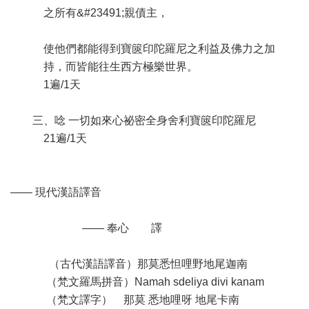
之所有&#23491;親債主，
使他們都能得到寶篋印陀羅尼之利益及佛力之加
持，而皆能往生西方極樂世界。
1遍/1天
三、唸 一切如來心祕密全身舍利寶篋印陀羅尼
21遍/1天
—— 現代漢語譯音
—— 奉心 譯
（古代漢語譯音）那莫悉怛哩野地尾迦南
（梵文羅馬拼音）Namah sdeliya divi kanam
（梵文譯字） 那莫 悉地哩呀 地尾卡南