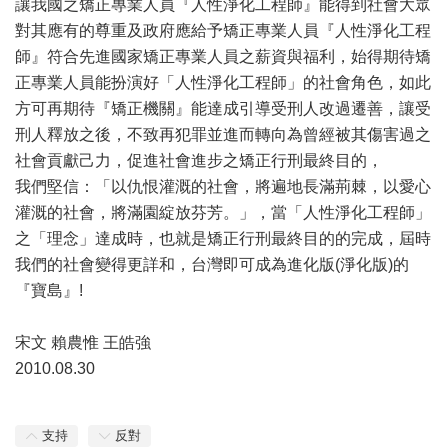
讓我國之矯正專業人員『人性淨化工程師』能得到社會大眾
對其應有的尊重及政府應給予矯正專業人員『人性淨化工程
師』符合先進國家矯正專業人員之薪資與福利，始得期待矯
正專業人員能扮演好「人性淨化工程師」的社會角色，如此
方可再期待『矯正機關』能達成引導受刑人改過遷善，讓受
刑人釋放之後，不致再犯罪並進而轉向為曾經被其傷害過之
社會貢獻己力，促進社會進步之矯正行刑最終目的，
我們堅信：「以仇恨灌溉的社會，將遍地長滿荊棘，以愛心
灌溉的社會，將滿園綻放芬芳。」，當「人性淨化工程師」
之「理念」達成時，也就是矯正行刑最終目的的完成，屆時
我們的社會變得更詳和，台灣即可成為進化版(淨化版)的
『寶島』!
宋文 賴農惟 王皓強
2010.08.30
支持
反對