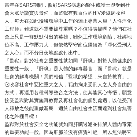
當年在SARS期間，照顧SARS病患的醫生或護士即受到社
會大眾所讚賞與景仰，而監獄有數百位的HIV愛滋病收容
人，每天在如此險峻環境中工作的矯正專業人員『人性淨化
工程師』難道就不需要被尊重嗎？不值得表揚嗎？他們在社
會上只是一群默默付出的英雄，雖然工作環境危險，社經地
位不高、工作壓力大，但依然堅守崗位繼續為『淨化受刑人
之人心』而不分日夜地默默付出中。
『監獄』對於社會之重要性就如同『肝臟』對於人體健康的
重要性一般，『肝臟』是人體的解毒器官，而『監獄』就是
社會的解毒機關！我們相信「監獄的希望，來自於教育」。
它收容社會中惡性重大之人，藉由拘束受刑人之人身自由的
方式，再運用各種科際整合之方法，使其能真心悔悟，願意
接受監獄對其實施再教育及再社會化的個別處遇，以使受刑
人釋放之後能重做新民，適於自由社會生活而達到社會無害
化之終極目標！
監獄對於社會安全之功能就如同肝臟過濾並排解人體內毒素
的重要功能一般。因為肝臟並沒有痛覺神經，所以無法將它