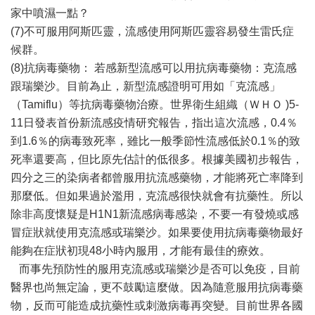
家中噴濕一點？
(7)不可服用阿斯匹靈，流感使用阿斯匹靈容易發生雷氏症
候群。
(8)抗病毒藥物： 若感新型流感可以用抗病毒藥物：克流感
跟瑞樂沙。目前為止，新型流感證明可用如「克流感」
（Tamiflu）等抗病毒藥物治療。世界衛生組織（ＷＨＯ )5-
11日發表首份新流感疫情研究報告，指出這次流感，0.4％
到1.6％的病毒致死率，雖比一般季節性流感低於0.1％的致
死率還要高，但比原先估計的低很多。根據美國初步報告，
四分之三的染病者都曾服用抗流感藥物，才能將死亡率降到
那麼低。但如果過於濫用，克流感很快就會有抗藥性。所以
除非高度懷疑是H1N1新流感病毒感染，不要一有發燒或感
冒症狀就使用克流感或瑞樂沙。如果要使用抗病毒藥物最好
能夠在症狀初現48小時內服用，才能有最佳的療效。
而事先預防性的服用克流感或瑞樂沙是否可以免疫，目前
醫界也尚無定論，更不鼓勵這麼做。因為隨意服用抗病毒藥
物，反而可能造成抗藥性或刺激病毒再突變。目前世界各國