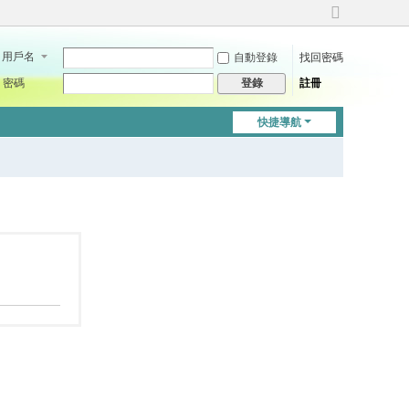
切
換
用戶名
自動登錄
找回密碼
到
寬
密碼
註冊
登錄
版
快捷導航