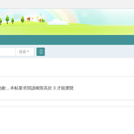
搜索
搜
索
抱歉，本帖要求閲讀權限高於 3 才能瀏覽