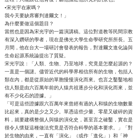
•宋光宇在家嗎？
我今天要缺席審判達爾文！」
為什麼要做這個題目？
當然也是因為宋光宇的一篇演講稿。這位對道教等民間宗教
有深入鑽研的學者，現在是佛光大學生命學研究所所長。五
月間，他在台大一場研討會發表的報告，對達爾文進化論與
生命起源系統論提出了質疑。
宋光宇說：「人類、生物、乃至地球，究竟是怎麼起源的？
一直是一個謎。儘管近代的科學界相信所有的生物，包括人
類在內，都是從原始的單胞慢慢演化而來。也言之鑿鑿地相
信人類是由六百萬年前的人猿共祖逐步分化和演化而來，並
有不少化石的證據。」
「可是這些證據跟六百萬年來曾經有過的人和猿的生物數量
比起來，真的是少之又少。單憑這些少量、零星又破碎的資
料，就要建構整個人與猿的演化史，甚至言之確鑿，實在是
很令人懷疑這種做法究竟是否符合科學的基本要求。」「對
於生物的由來，一直有「演化」（或作「進化」）和「神