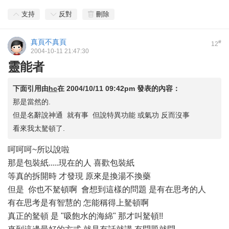
支持
反對
刪除
真頁不真頁
#
12
2004-10-11 21:47:30
靈能者
下面引用由
hc
在
2004/10/11 09:42pm
發表的內容：
那是當然的.
但是名辭說神通 就有事 但說特異功能 或氣功 反而沒事
看來我太駑頓了.
呵呵呵~所以說啦
那是包裝紙.....現在的人 喜歡包裝紙
等真的拆開時 才發現 原來是換湯不換藥
但是 你也不駑頓啊 會想到這樣的問題 是有在思考的人
有在思考是有智慧的 怎能稱得上駑頓啊
真正的駑頓 是 "吸飽水的海綿" 那才叫駑頓!!