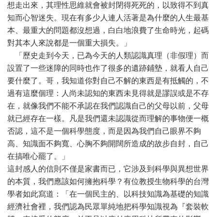
想走出來，其理性思維就會被封閉得死死的，以致得不到真
知而心智迷失。現在有多少人連人活著是為什麼的人生最基
本、最重大的問題都沒想過，白白地浪費了生命時光，起碼
對其本人來說都是一個重大損失。」
「歷史走到今天，已為今天的人類認識真理（非假理）而
設置了一些迷障的同時也作了很多的遺跡鋪墊，就看人自己
要什麼了。哥，我知道你對自己不解的東西是有抵觸的，不
過有這麼個理：人尚未認知的東西未見得就是謬誤或是不存
在，就像我們不能不承認在我們認識自己的父母以前，父母
就已經存在一樣。凡是我們還未認識從而理解的事物便一概
否認，這不是一個科學態度，而是因為我們自己眼界不夠
高、知識面不夠寬、心胸不夠開闊所造成的故步自封，自己
在搞唯心罷了。」
這封感人的信則不僅是家書而已，它涉及到科學與異想世界
的本質，我們應該如何擁抱科學？有位教授生物科學的台灣
學者如此寫道：「在一個民主的、以科技知識為基礎的知識
經濟社會裡，我們認為民眾單純地把科學知識視為『套裝軟