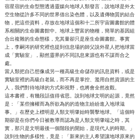
宿星宿的生命型態透過靈媒向地球人類發言，說地球是外太
空生物從許多不同的世界借出染色體，以及遺傳物質的結合
物，把這些資料，存放在地球這個和十二所宇宙圖書館的體
系相關的生命圖書館中。地球上豐富的物種，簡單的基因組
合出複雜的生命態樣，充其量卻只是座生命圖書館。事實
上，李嗣涔的研究裡也提到信息場的師父說外星人把地球當
成「實驗室」，顯然靈界的不同訊息來源也有不謀而合之
處。
當人類把自己想像成另一種高級生命儲存的訊息資料，或是
實驗室裡的高級白老鼠，而不再是掌控、濫用自然資源的主
人，我們對待地球的方式和視野，也將會全然改觀。
這本書裡，有幾段話值得省思。說到地球文明的起源，竟然
是：「某些擁權而為所欲為的的造物主紛紛進入地球滋
事。」在歷史上標明是人類文明肇始時襲擊地球。「這個時
期卻是在你們今日被教導而認為是人類文明肇端之時，其
實，那只是文明最後一個階段的開始，是現代人的時期。」
說到生物的多樣性，竟是：「新來的主人希望讓地球原來的