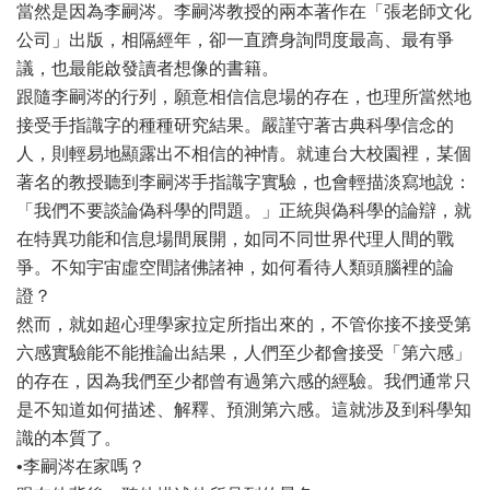
當然是因為李嗣涔。李嗣涔教授的兩本著作在「張老師文化
公司」出版，相隔經年，卻一直躋身詢問度最高、最有爭
議，也最能啟發讀者想像的書籍。
跟隨李嗣涔的行列，願意相信信息場的存在，也理所當然地
接受手指識字的種種研究結果。嚴謹守著古典科學信念的
人，則輕易地顯露出不相信的神情。就連台大校園裡，某個
著名的教授聽到李嗣涔手指識字實驗，也會輕描淡寫地說：
「我們不要談論偽科學的問題。」正統與偽科學的論辯，就
在特異功能和信息場間展開，如同不同世界代理人間的戰
爭。不知宇宙虛空間諸佛諸神，如何看待人類頭腦裡的論
證？
然而，就如超心理學家拉定所指出來的，不管你接不接受第
六感實驗能不能推論出結果，人們至少都會接受「第六感」
的存在，因為我們至少都曾有過第六感的經驗。我們通常只
是不知道如何描述、解釋、預測第六感。這就涉及到科學知
識的本質了。
•李嗣涔在家嗎？