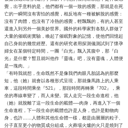
覺，出乎意料的是，他們都有一個一致的感覺，那就是在死
亡的一瞬間沒有害怕的感覺，相反地有一種被解脫的感覺：
沒有了肉體，也沒有了冷熱的感覺，輕飄飄的，有的人甚至
還進入到另外一個美妙世界。國外的科學家對各類人群做了
大量的催眠術實驗，喚起了催眠對象的記憶，使他們回憶起
自己身前的幾世經歷。還有的研究者用探測儀測試到了懷孕
婦女在某個特定時間，一團『白光』飄入其腹中，那『白
光』是什麼？暫且就叫他作『靈魂』吧，沒有靈魂，人體便
是一塊肉。」
「有時我就想，生命既然不是像我們肉眼凡胎認為的那麼
短，他（她）就會以各種形式呈現，那就像馬路上的人乘
車，這段時間乘坐『521』，那段時間再轉乘『702』，乘
坐的專線車變了，而人未變。當人走完一段生命進程，他
（她）就脫離了這一段生命的載體──肉身，再進入下一個
生命進程，下一段生命的載體也許是人身，也許是動物肉
身，也許……人體和其他生命體一樣，都是由層層的粒子、
分子直至更小的物質成分組成，火葬場火爐的火只是燒到了