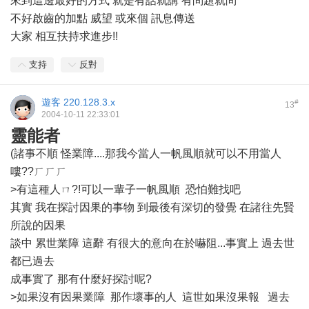
來到這邊最好的方式 就是有話就講 有問題就問
不好啟齒的加點 威望 或來個 訊息傳送
大家 相互扶持求進步!!
支持
反對
遊客
220.128.3.x
#
13
2004-10-11 22:33:01
靈能者
(諸事不順 怪業障....那我今當人一帆風順就可以不用當人
嘍??ㄏㄏㄏ
>有這種人ㄇ?!可以一輩子一帆風順 恐怕難找吧
其實 我在探討因果的事物 到最後有深切的發覺 在諸往先賢
所說的因果
談中 累世業障 這辭 有很大的意向在於嚇阻...事實上 過去世
都已過去
成事實了 那有什麼好探討呢?
>如果沒有因果業障 那作壞事的人 這世如果沒果報 過去