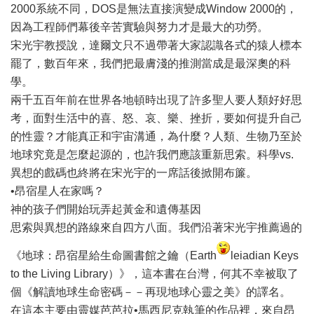
2000系統不同，DOS是無法直接演變成Window 2000的，
因為工程師們幕後辛苦實驗與努力才是最大的功勞。
宋光宇教授說，達爾文只不過帶著大家認識各式的猿人標本
罷了，數百年來，我們把最膚淺的推測當成是最深奧的科
學。
兩千五百年前在世界各地頓時出現了許多聖人要人類好好思
考，面對生活中的喜、怒、哀、樂、挫折，要如何提升自己
的性靈？才能真正和宇宙溝通，為什麼？人類、生物乃至於
地球究竟是怎麼起源的，也許我們應該重新思索。科學vs.
異想的戲碼也終將在宋光宇的一席話後掀開布簾。
•昂宿星人在家嗎？
神的孩子們開始玩弄起黃金和遺傳基因
思索與異想的路線來自四方八面。我們沿著宋光宇推薦過的
《地球：昂宿星給生命圖書館之鑰（Earth
leiadian Keys
to the Living Library）》，這本書在台灣，何其不幸被取了
個《解讀地球生命密碼－－再現地球心靈之美》的譯名。
在這本主要由靈媒芭芭拉•馬西尼克執筆的作品裡，來自昂