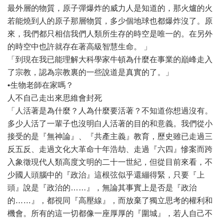
最外層的物質，原子彈爆炸的威力人是知道的，那火爐的火
若能燒到人的原子那層物質，多少個地球也都爆炸沒了。原
來，我們都只相信我們人類所生存的時空是唯一的。在另外
的時空中也許就存在著高級智慧生命。 」
「到現在我已能理解大科學家牛頓為什麼在事業的巔峰走入
了宗教，認為宗教裏的一些說道是真實的了。」
•生物老師在家嗎？
人不自己走出來思維會封死
「人活著是為什麼？人為什麼要活著？不知道你想過沒有。
多少人活了一輩子也沒明白人活著的目的和意義。我們從小
接受的是『無神論』、『共產主義』教育，歷史雖已走過三
反五反、走過文化大革命十年浩劫、走過『六四』慘案而跨
入象徵現代人類高度文明的二十一世紀，但從目前來看，不
少國人頭腦中的『政治』這根弦似乎還繃得緊，只要『上
頭』說是『政治的……』，無論其事實上是否是『政治
的……』，都視同『高壓線』，而放棄了獨立思考的權利和
機會。所有的這一切都像一座厚厚的『圍城』，若人自己不