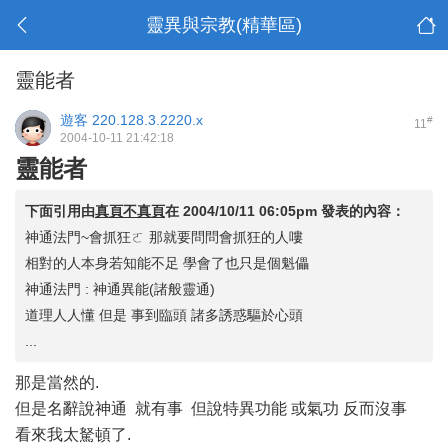
靈異與宗教(精華區)
靈能者
遊客
220.128.3.2220.x
#
11
2004-10-11 21:42:18
靈能者
下面引用由
真頁不真頁
在
2004/10/11 06:05pm
發表的內容：
神通法門~會抓狂ㄛ 那就要問問會抓狂的人嘍
相對的人本身若知能不足 學會了也只是個魁儡
神通法門 : 神通異能(諸般靈通)
道理人人懂 但是 事到臨頭 諸多誘惑驅於心頭
...
那是當然的.
但是名辭說神通 就有事 但說特異功能 或氣功 反而沒事
看來我太駑頓了.