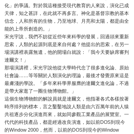
化」的爭議。對於我這種接受現代教育的人來說，演化已成
天律，知之甚詳，在此就不再多言。神化是基督宗教的基本
信念，人和所有的生物，乃至地球、月亮和太陽，都是由全
能的上帝所創造的。」
宋光宇說，我們不妨從近些年來科學的發展，回過頭來重新
思索，人類的起源到底是來自何處？他提出的思索，在另一
場演講裡表露無遺，他的開場白就說：「我今天要缺席審判
達爾文！」
那場演講裡，宋光宇說他從大學時代念了很多進化論、原始
社會論……等等關於人類演化的理論，最後才發覺原來這是
最膚淺的學說。「多年來科學界服膺的達爾文進化論，不過
是帶大家逛了一圈生物博物館。」
這個生物博物館的解說員就是達爾文，他指著各式各樣按著
時序排列的標本，言之鑿鑿地說人類是由六百萬年前的人猿
共祖逐步分化演進而來，就如同參觀工業產品的展覽室。一
代代的科技產品，都是經過改良演進，如以前DOS到現今
的Window 2000，然而，以前的DOS到現今的Window