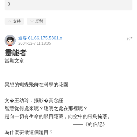
0
支持
反對
遊客
61.66.175.5361.x
#
19
2004-12-7 11:18:35
靈能者
當期文章
異想的蝴蝶飛舞在科學的花園
文�王幼玲．攝影�黃念謹
智慧從何處來呢？聰明之處在那裡呢？
是向一切有生命的眼目隱藏，向空中的飛鳥掩蔽。
——《約伯記》
為什麼要做這個題目？