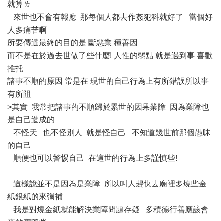
就算ㄌ
來世也不會有報應 那每個人都去作姦犯科就好了 當個好
人多痛苦啊
所要傳達最終的目的是 斷惡業 種善因
而不是在於過去世做了些什麼! 人性的弱點 就是遇到事 喜歡
推托
諸事不順的原因 常是在 現世的自己行為上有所錯誤所以事
有所阻
>其實 我常把諸事的不順歸於累世的因果業障 因為業障也
是自己造成的
不怪天 也不怪別人 就是怪自己 不知道幾世前那個愚昧
的自己
順便也可以警惕自己 在這世的行為上多謹慎些!
這樣說並不是因為是業障 所以叫人趕快去廟裡多燒些金
紙銀紙的來彌補
我是對燒金紙就能解決業障問題存疑 多積德行善應該會