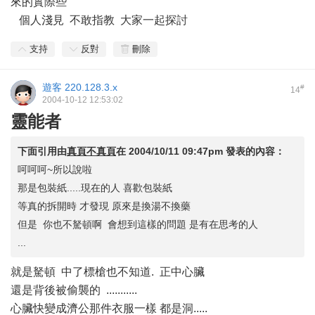
來的實際些
個人淺見 不敢指教 大家一起探討
支持
反對
刪除
遊客
220.128.3.x
#
14
2004-10-12 12:53:02
靈能者
下面引用由
真頁不真頁
在
2004/10/11 09:47pm
發表的內容：
呵呵呵~所以說啦
那是包裝紙.....現在的人 喜歡包裝紙
等真的拆開時 才發現 原來是換湯不換藥
但是 你也不駑頓啊 會想到這樣的問題 是有在思考的人
...
就是駑頓 中了標槍也不知道. 正中心臟
還是背後被偷襲的 ...........
心臟快變成濟公那件衣服一樣 都是洞.....