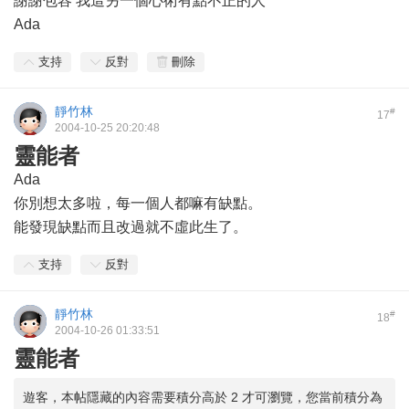
謝謝包容 我這另一個心術有點不正的人
Ada
支持
反對
刪除
靜竹林
#
17
2004-10-25 20:20:48
靈能者
Ada
你別想太多啦，每一個人都嘛有缺點。
能發現缺點而且改過就不虛此生了。
支持
反對
靜竹林
#
18
2004-10-26 01:33:51
靈能者
遊客，本帖隱藏的內容需要積分高於 2 才可瀏覽，您當前積分為