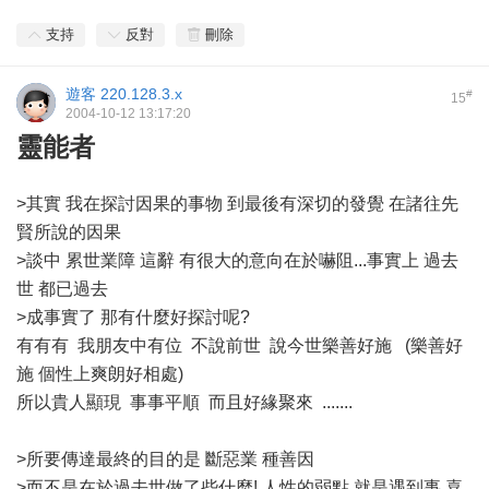
支持
反對
刪除
遊客
220.128.3.x
#
15
2004-10-12 13:17:20
靈能者
>其實 我在探討因果的事物 到最後有深切的發覺 在諸往先
賢所說的因果
>談中 累世業障 這辭 有很大的意向在於嚇阻...事實上 過去
世 都已過去
>成事實了 那有什麼好探討呢?
有有有 我朋友中有位 不說前世 說今世樂善好施 (樂善好
施 個性上爽朗好相處)
所以貴人顯現 事事平順 而且好緣聚來 .......
>所要傳達最終的目的是 斷惡業 種善因
>而不是在於過去世做了些什麼! 人性的弱點 就是遇到事 喜