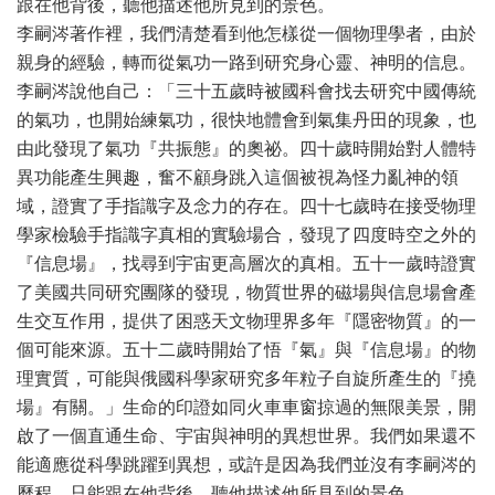
跟在他背後，聽他描述他所見到的景色。
李嗣涔著作裡，我們清楚看到他怎樣從一個物理學者，由於
親身的經驗，轉而從氣功一路到研究身心靈、神明的信息。
李嗣涔說他自己：「三十五歲時被國科會找去研究中國傳統
的氣功，也開始練氣功，很快地體會到氣集丹田的現象，也
由此發現了氣功『共振態』的奧祕。四十歲時開始對人體特
異功能產生興趣，奮不顧身跳入這個被視為怪力亂神的領
域，證實了手指識字及念力的存在。四十七歲時在接受物理
學家檢驗手指識字真相的實驗場合，發現了四度時空之外的
『信息場』，找尋到宇宙更高層次的真相。五十一歲時證實
了美國共同研究團隊的發現，物質世界的磁場與信息場會產
生交互作用，提供了困惑天文物理界多年『隱密物質』的一
個可能來源。五十二歲時開始了悟『氣』與『信息場』的物
理實質，可能與俄國科學家研究多年粒子自旋所產生的『撓
場』有關。」生命的印證如同火車車窗掠過的無限美景，開
啟了一個直通生命、宇宙與神明的異想世界。我們如果還不
能適應從科學跳躍到異想，或許是因為我們並沒有李嗣涔的
歷程，只能跟在他背後，聽他描述他所見到的景色。