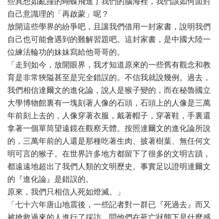
些異想如亂撞的蝴蝶飛進了我們的腦海裡，我們該如何面對
自己意識理的「再啟蒙」呢？
放開這些學界的紛爭吧，且讓我們借用一封家書，說明我們
自己也可能會遇到的難解習題吧。這封家書，是中國大陸一
位練法輪功的妹妹寫給他哥哥的。
「走到如今，放開眼界，我才知道原來的一些舊有觀念和教
育是非常狹隘甚至是完全錯誤的。不信我就說幾例。過去，
我們相信達爾文的進化論，說人是猴子變的，而在秘魯國立
大學博物館裏有一塊刻著人像的石頭，石頭上的人像是三萬
年前刻上去的，人像穿著衣服，戴著帽子，穿著鞋，手裏還
拿著一個單筒望遠鏡在觀察天體。按照達爾文的進化論所說
的，三萬年前的人還是那種吃著生肉、披著樹葉、無任何文
明可言的猴子。在世界許多地方都留下了很多的文明古蹟，
都遠遠地超出了我們人類的文明歷史。事實足以證明達爾文
的『進化論』是錯誤的。
原來，我們只相信人死如燈滅。」
「七十六年唐山地震後，一些記者對一群已『死過去』而又
被搶救過來的人進行了採訪，問他們在死亡狀態下是什麼感