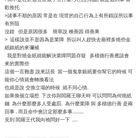
歡推托
>諸事不順的原因 常是在 現世的自己行為上有所錯誤所以事
有所阻
沒錯 但是原因很多 簡單說 種善因 得善果
> 這樣說並不是因為是業障 所以叫人趕快去廟裡多燒些金
紙銀紙的來彌補
我是對燒金紙就能解決業障問題存疑 多積德行善應該會
來的實際些
這個一言難盡 說來話長 當一個鬼拿銀紙要你幫它的時候 可
能你心情就會轉換看法
也就是說 交換立場的時候 就不同心情.
如果換個立場想 下次你與閻羅王聊天時 可以問問為何燒紙
錢 為什麼那麼多人受處罰. 為什麼業障 與 多積德行善 是兩
回事 . 而且命中會註定那麼多事.........
見到 閻羅王代我向祂問好一下 ....