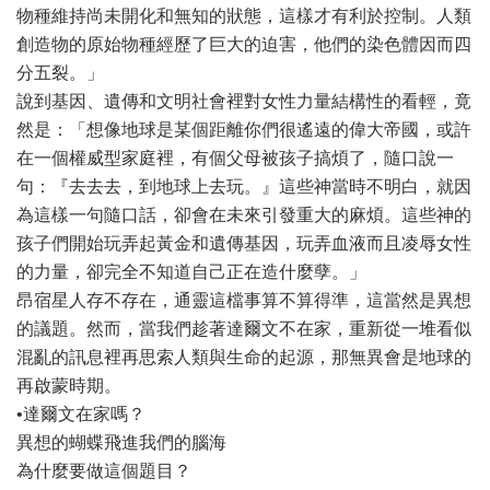
物種維持尚未開化和無知的狀態，這樣才有利於控制。人類
創造物的原始物種經歷了巨大的迫害，他們的染色體因而四
分五裂。」
說到基因、遺傳和文明社會裡對女性力量結構性的看輕，竟
然是：「想像地球是某個距離你們很遙遠的偉大帝國，或許
在一個權威型家庭裡，有個父母被孩子搞煩了，隨口說一
句：『去去去，到地球上去玩。』這些神當時不明白，就因
為這樣一句隨口話，卻會在未來引發重大的麻煩。這些神的
孩子們開始玩弄起黃金和遺傳基因，玩弄血液而且凌辱女性
的力量，卻完全不知道自己正在造什麼孽。」
昂宿星人存不存在，通靈這檔事算不算得準，這當然是異想
的議題。然而，當我們趁著達爾文不在家，重新從一堆看似
混亂的訊息裡再思索人類與生命的起源，那無異會是地球的
再啟蒙時期。
•達爾文在家嗎？
異想的蝴蝶飛進我們的腦海
為什麼要做這個題目？