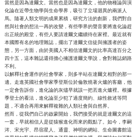
當然是因為達爾文。當然也是因為達爾文，他的物種論與演
化論在近帶生物學與生命學界，吸引了立場迴異的兩派人
馬。隨著人類文明的成果累積，研究方法的創新，我們對自
然與社會的想法一再的改變，有些學界的聲音要將進化論趕
出正統的殿堂，有些人要請達爾文繼續待在家裡。最近就有
本國際有名的地理雜誌，擺出了達爾文信徒與擁護者的姿
態，另一方面，由於美國人不相信達爾文的比率高達百分之
四十五，這本雜誌還得擔心擁護達爾文學說，會對雜誌銷路
不利。
以解釋社會運作的社會學家，則多半站在達爾文相對的那一
邊。走進英國社會學家季登斯位於倫敦燒著火爐的客廳，他
一定會告訴你，進化論的灰燼早就該一把丟進火爐裡。根據
季登士的看法，進化論至少犯了過度簡約、線性敘述等問
題，不適合再用來解釋複雜的人類社會與自然界。
然而，從我們自己的啟蒙開始，我們接受的就是達爾文的這
一套，早就相信人是從猿猴進化而來的觀點了。如今，李嗣
涔、宋光宇、昂宿星人、通靈、神明的網站、生命圖書館這