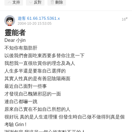
支持
反對
刪除
遊客
61.66.175.5361.x
#
16
2004-10-20 15:53:05
靈能者
Dear 小jin
不知你有脂肪肝
以後我們會面吃東西要多替你注意一下
我想我一直很欣賞你的理念及為人
人生多半還是要靠自己選擇的
其實人性真的是有善惡陰陽兩面
最近自己面對一些事
才發現自己醜陋邪惡的一面
連自己都嚇一跳
原來自己實在不如自己所想的人
很好玩 真的是人生道理懂 但發生時自己做不做得到真是個
考驗 Grin !