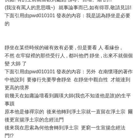
(我沒有罵人的意思哦~) 就事論事而已,如有得罪,敬請見諒!
下面引用由pwd010101 發表的內容：我是認為靜坐是必要
的
靜坐在某些時候的確有效有必要 , 但是要看 人 看緣份 ,
不然 在牢獄裡的那些受行人 , 都叫他們 靜坐 , 出來不就個個
變 大師 了
下面引用由pwd010101 發表的內容：另外 在南懷瑾的著作
中他說到 要修行先要學會靜坐 在靜坐中觀自性 才能達到
更高的境界
前幾天在如庸論壇看到圓瑛大師(我也不知道他是誰)的生平
事蹟
原本他是修禪宗的 後來他轉到淨土宗就一直留在淨土宗 爾
後更宣揚淨土宗的念經法門
後來我在思索為何他會轉到淨土宗 更窮一生宣揚念經法
門!?