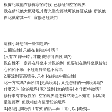
根據記載他在修禪宗的時候 已修証到空的境界
我在猜想他大概發現其實光靠念經就可以修証成佛 所以他
自此就窮其一生 宣揚念經法門
這裡小妹想到一些問題喲~
1. [觀自性] 只能在 [靜坐中] 嗎 ?
(只有在 靜坐時 , 才能 觀得到 自性 嗎?)...
觀自性不一定得在靜坐中才觀的到 但要能在動靜坐臥皆能
心如如不動 不經過靜坐也不容易
2.要達到更高境界, 只有 [在靜坐中觀自性]
此一方式嗎? 而所謂 [更高境界] , 又是怎樣的一個境界呢?
什麼又叫 [空的境界] 呢? 達到 [空的境界] 有什麼特徵嗎?
修行事有階段性的 空的境界是怎樣!?我也不知道 因為我
還沒經歷 但我相信有這階段的境界
3.[念經] 那麼好用 有效 的話....而且還可以 [成佛]...