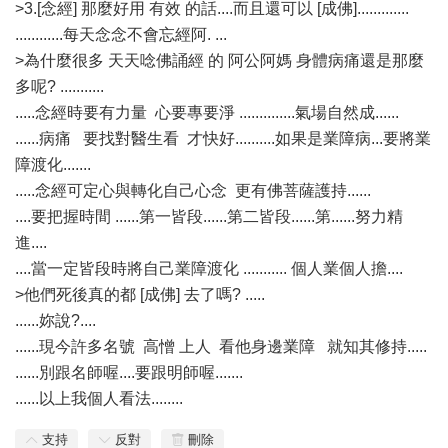
>3.[念經] 那麼好用 有效 的話....而且還可以 [成佛].............
............每天念念不會忘經阿. ...
>為什麼很多 天天唸佛誦經 的 阿公阿媽 身體病痛還是那麼
多呢? ...........
.....念經時要有力量 心要專要淨 ..............氣場自然成......
......病痛 要找對醫生看 才快好..........如果是業障病...要將業
障渡化.......
.....念經可定心與轉化自己心念 更有佛菩薩護持......
....要把握時間 ......第一皆段......第二皆段......第......努力精
進....
....當一定皆段時將自己業障渡化 ........... 個人業個人擔....
>他們死後真的都 [成佛] 去了嗎? .....
......妳說?....
......現今許多名號 高憎 上人 看他身邊業障 就知其修持.....
......別跟名師喔....要跟明師喔.......
......以上我個人看法........
支持
反對
刪除