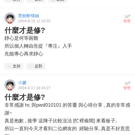
慧劍斬情絲
#
38
2004-8-16 12:26:55
管理
什麼才是修?
靜心是何等困難
所以個人轉由先從『專注』入手
先能專心再求靜心
支持
反對
小媛
#
39
2004-8-17 16:34:27
管理
什麼才是修?
非常感謝 hc 與pwd010101 的答覆 與心得分享 , 真的非常感
謝~
真是抱歉 , 後學 這陣子比較沒法 [忙裡偷閒] 來看板子,
所以一直到今天才看到二位網友的 經驗分享, 真是不好意思