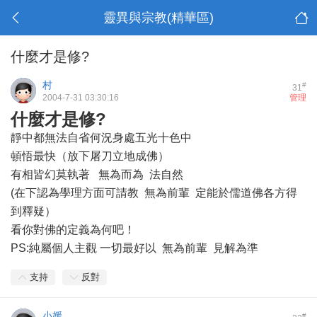
靈異與宗教(精華區)
什麼才是修?
村
#
31
2004-7-31 03:30:16
管理
什麼才是修?
靜中都無法自省何況身處五光十色中
頓悟最快（放下屠刀立地成佛）
有相皆幻莫執著 無為而為 法自然
(在下認為學理方面可請教 無為前輩 定能於儒道佛各方得
到釋疑）
看你對佛的定義為何吧！
PS:純屬個人主觀 一切最好以 無為前輩 見解為準
支持
反對
小媛
#