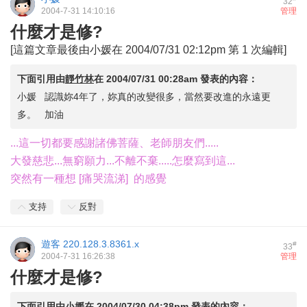
32
2004-7-31 14:10:16
管理
什麼才是修?
[這篇文章最後由小媛在 2004/07/31 02:12pm 第 1 次編輯]
下面引用由
靜竹林
在
2004/07/31 00:28am
發表的內容：
小媛 認識妳4年了，妳真的改變很多，當然要改進的永遠更
多。 加油
...這一切都要感謝諸佛菩薩、老師朋友們.....
大發慈悲...無窮願力...不離不棄.....怎麼寫到這...
突然有一種想 [痛哭流涕] 的感覺
支持
反對
遊客
220.128.3.8361.x
#
33
2004-7-31 16:26:38
管理
什麼才是修?
下面引用由
小媛
在
2004/07/30 04:38pm
發表的內容：