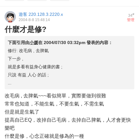
遊客
220.128.3.2220.x
#
34
2004-8-8 15:48:14
管理
什麼才是修?
下面引用由
小媛
在
2004/07/30 03:32pm
發表的內容：
修行: 改毛病 , 去脾氣
下一步 ,
就是多看有益身心健康的書 ;
只說 有益 人心 的話 ;
...
改毛病 , 去脾氣~~~看似簡單，實際要做到很難
常常也知道，不能生氣，不要生氣，不需生氣
但是就是生氣了
提高自己EQ，改掉自己毛病，去掉自己脾氣，人才會更快
樂吧
什麼是修，心念正確就是修為的一種