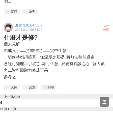
咧...
支持
反對
遊客
210.64.55.x
#
40
2004-8-24 09:34:12
管理
什麼才是修?
個人見解
由戒入手......持戒得定 .......定中生慧...
一切修持都須築基；無深厚之基礎..將無法往前邁進
念經可知理...可得定...亦可生慧...只要有真誠之心...發大願
力....皆可因願力修成正果
參考之...
支持
反對
刪除
1 ..
上一頁
2
3
4
5
/ 5 頁
下一頁