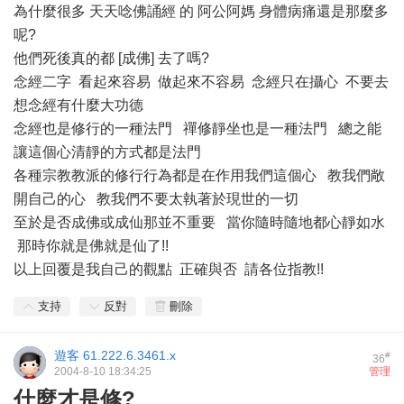
為什麼很多 天天唸佛誦經 的 阿公阿媽 身體病痛還是那麼多
呢?
他們死後真的都 [成佛] 去了嗎?
念經二字 看起來容易 做起來不容易 念經只在攝心 不要去
想念經有什麼大功德
念經也是修行的一種法門 禪修靜坐也是一種法門 總之能
讓這個心清靜的方式都是法門
各種宗教教派的修行行為都是在作用我們這個心 教我們敞
開自己的心 教我們不要太執著於現世的一切
至於是否成佛或成仙那並不重要 當你隨時隨地都心靜如水
那時你就是佛就是仙了!!
以上回覆是我自己的觀點 正確與否 請各位指教!!
支持
反對
刪除
遊客
61.222.6.3461.x
#
36
2004-8-10 18:34:25
管理
什麼才是修?