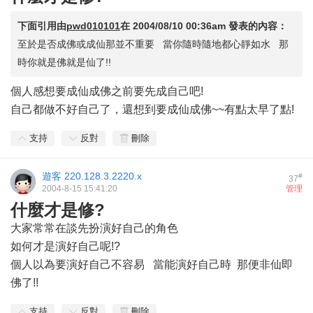
下面引用由
pwd010101
在
2004/08/10 00:36am
發表的內容：
至於是否成佛或成仙那並不重要 當你隨時隨地都心靜如水 那
時你就是佛就是仙了!!
個人感想要成仙成佛之前要先成自己吧!
自己都做不好自己了，還想到要成仙成佛~~有點太早了點!
支持
反對
刪除
遊客
220.128.3.2220.x
#
37
2004-8-15 15:41:20
管理
什麼才是修?
大家常常在談先扮演好自己的角色
如何才是演好自己呢!?
個人以為要演好自己不容易 當能演好自己時 那便非仙即
佛了!!
支持
反對
刪除