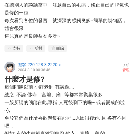
在聽別人的談話當中，注意自己的毛病，修正自己的脾氣也
是修的一種
每次看到各位的發言，就深深的感觸良多~簡單的幾句話，
體會很深
這兒真的是良師益友多呀~
支持
反對
刪除
遊客
220.128.3.2220.x
#
35
2004-8-10 00:36:48
管理
什麼才是修?
這個問題以前 小靜老師 有講過....
總之, 不論 佛寺、宮壇、廟...等都常常聚集很多
一般所謂的[鬼](在此,專指 人死後剩下的啦~ 或者變成的啦
~),
至於它們為什麼喜歡聚集在那裡...原因很複雜, 且 各有不同
吧...
例如: 有的生前就喜歡到處跑 佛寺、宮壇、廟 的...