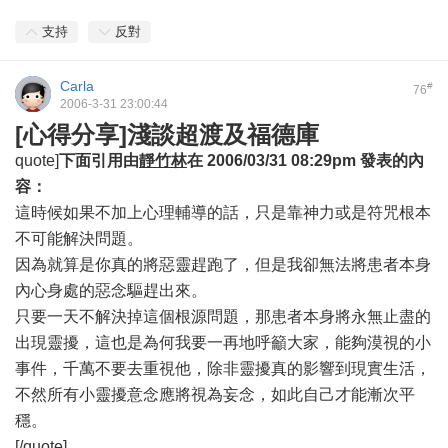
支持
反對
Carla
#
76
2006-3-31 23:00:44
[心得分享]淺談超渡及福德庫
quote]
下面引用由
靜竹林
在
2006/03/31 08:29pm
發表的內
容：
這時候如果不加上心理輔導的話，只是靠神力或是符咒根本
不可能解決問題。
因為就算是你真的將惡靈趕跑了，但是我卻無法將患者本身
內心身處的惡念驅趕出來。
只要一天不解決掉這個根源問題，那患者本身將永無止盡的
出現靈擾，這也是為何我要一再地呼籲大家，能夠漠視的小
事件，千萬不要去重視他，除非靈擾真的影響到現實生活，
不然所有小靈擾意念應將視為妄念，如此自己才能漸次平
穩。
[/quote]