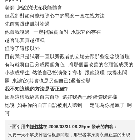
老師 您說的狀況我能體會
但我卻對如何能根除心中的惡念一直在找方法
先前曾跟建凱討論過
他跟我說過 一定得誠實面對 承認它的存在
越否認其實越糟糕
但除了這樣以外
目前我只是試著一直以旁觀者的立場去跟那些惡念說道理
有時就將自己分成兩個角色 將那個需改善的念頭當成我的
小孩或學生 然後自己扮演像引導者 跟他說理 或提出問
題 來讓它(其實也是另個自己)逐漸改變
我不知這樣的方法是否正確?
因為這樣我經常自言自語 還好我媽已經習慣我這樣
她說 如果你的自言自語被別人聽到 一定認為你是瘋子 呵
呵
下面引用由
靜竹林
在
2006/03/31 08:29pm
發表的內容：
只要一天不解決掉這個根源問題，那患者本身將永無止盡的出現