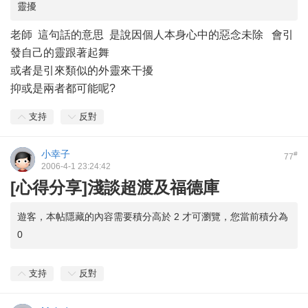
靈擾
老師 這句話的意思 是說因個人本身心中的惡念未除 會引
發自己的靈跟著起舞
或者是引來類似的外靈來干擾
抑或是兩者都可能呢?
支持
反對
小幸子
#
77
2006-4-1 23:24:42
[心得分享]淺談超渡及福德庫
遊客，本帖隱藏的內容需要積分高於 2 才可瀏覽，您當前積分為
0
支持
反對