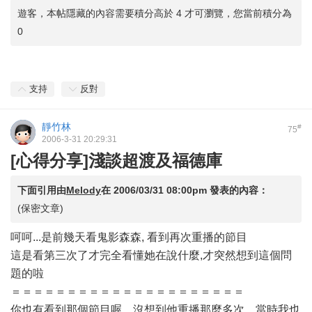
遊客，本帖隱藏的內容需要積分高於 4 才可瀏覽，您當前積分為
0
支持
反對
靜竹林
#
75
2006-3-31 20:29:31
[心得分享]淺談超渡及福德庫
下面引用由
Melody
在
2006/03/31 08:00pm
發表的內容：
(保密文章)
呵呵...是前幾天看鬼影森森, 看到再次重播的節目
這是看第三次了才完全看懂她在說什麼,才突然想到這個問
題的啦
＝＝＝＝＝＝＝＝＝＝＝＝＝＝＝＝＝＝＝＝＝
你也有看到那個節目喔，沒想到他重播那麼多次，當時我也