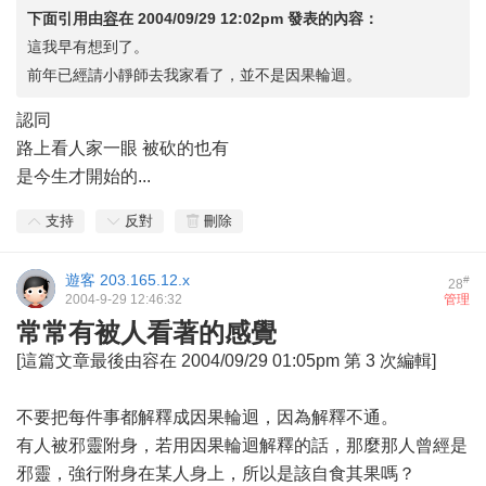
下面引用由
容
在
2004/09/29 12:02pm
發表的內容：
這我早有想到了。
前年已經請小靜師去我家看了，並不是因果輪迴。
認同
路上看人家一眼 被砍的也有
是今生才開始的...
支持
反對
刪除
遊客
203.165.12.x
#
28
2004-9-29 12:46:32
管理
常常有被人看著的感覺
[這篇文章最後由容在 2004/09/29 01:05pm 第 3 次編輯]
不要把每件事都解釋成因果輪迴，因為解釋不通。
有人被邪靈附身，若用因果輪迴解釋的話，那麼那人曾經是
邪靈，強行附身在某人身上，所以是該自食其果嗎？