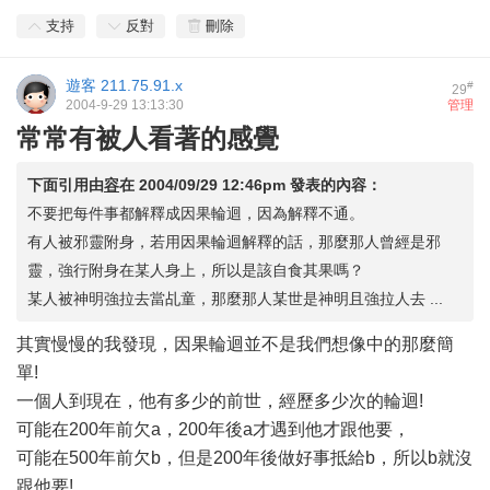
支持
反對
刪除
遊客
211.75.91.x
#
29
2004-9-29 13:13:30
管理
常常有被人看著的感覺
下面引用由
容
在
2004/09/29 12:46pm
發表的內容：
不要把每件事都解釋成因果輪迴，因為解釋不通。
有人被邪靈附身，若用因果輪迴解釋的話，那麼那人曾經是邪
靈，強行附身在某人身上，所以是該自食其果嗎？
某人被神明強拉去當乩童，那麼那人某世是神明且強拉人去 ...
其實慢慢的我發現，因果輪迴並不是我們想像中的那麼簡
單!
一個人到現在，他有多少的前世，經歷多少次的輪迴!
可能在200年前欠a，200年後a才遇到他才跟他要，
可能在500年前欠b，但是200年後做好事抵給b，所以b就沒
跟他要!