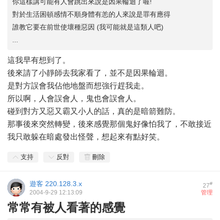
你這樣講可能有人會跳出來說是因果輪迴了喔!
對於生活困頓感情不順身體有恙的人來說是罪有應得
誰教它要在前世使壞種惡因 (我可能就是這類人吧)
...
這我早有想到了。
後來請了小靜師去我家看了，並不是因果輪迴。
是對方誤會我佔他地盤而想強行趕我走。
所以啊，人會誤會人，鬼也會誤會人。
碰到對方又惡又霸又小人的話，真的是暗箭難防。
那事後來突然轉變，後來感覺那個鬼好像怕我了，不敢接近
我只敢躲在暗處發出怪聲，想起來有點好笑。
支持
反對
刪除
遊客
220.128.3.x
#
27
2004-9-29 12:13:09
管理
常常有被人看著的感覺