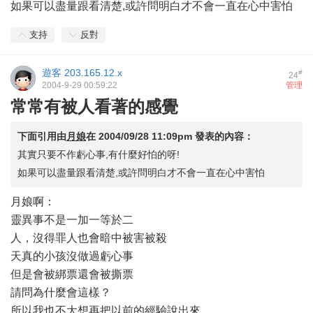
如果可以盡量跟看清楚,或許問明白才不會一直在心中害怕
支持
反對
遊客
203.165.12.x
#
24
2004-9-29 00:59:22
管理
常常有被人看著的感覺
下面引用由
月娘
在
2004/09/28 11:09pm
發表的內容：
其實只要不作虧心事,有什麼好怕的呀!
如果可以盡量跟看清楚,或許問明白才不會一直在心中害怕
月娘啊：
靈異事不是一加一等於二
人，沒得罪人也會暗中被害被殺
天真的小孩沒做過虧心事
但是會被綁票還會被撕票
請問為什麼會這樣？
所以我也不大想再把以前的經驗說出來