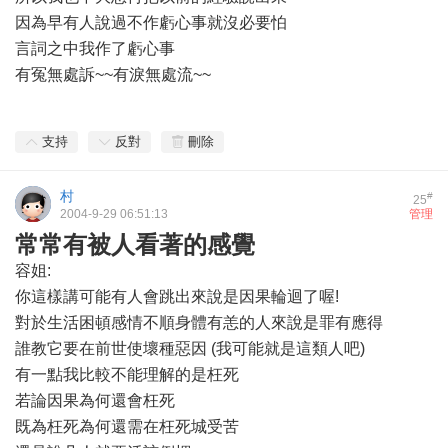
因為早有人說過不作虧心事就沒必要怕
言詞之中我作了虧心事
有冤無處訴~~有淚無處流~~
支持
反對
刪除
村
#
25
2004-9-29 06:51:13
管理
常常有被人看著的感覺
容姐:
你這樣講可能有人會跳出來說是因果輪迴了喔!
對於生活困頓感情不順身體有恙的人來說是罪有應得
誰教它要在前世使壞種惡因 (我可能就是這類人吧)
有一點我比較不能理解的是枉死
若論因果為何還會枉死
既為枉死為何還需在枉死城受苦