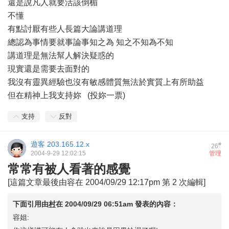
還是說凡人就要活該倒楣
不懂
有點討厭有些人長篇大論講道理
總認為事情要就事論事知之為 知之不知為不知
講道理是無法幫人解決疑惑的
現實還是需要去面對的
我沒有靈異經驗也沒有敏感體質無法於實質上有所助益
但在精神上我支持妳 (投妳一票)
支持
反對
遊客
203.165.12.x
#
26
2004-9-29 12:02:15
管理
常常有被人看著的感覺
[這篇文章最後由容在 2004/09/29 12:17pm 第 2 次編輯]
下面引用由
村
在
2004/09/29 06:51am
發表的內容：
容姐: