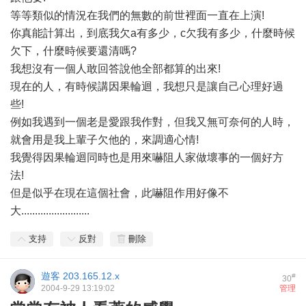
等等類似的情況在我們的無數的前世裡面一直在上演!
你真能計算出，到底我欠a有多少，c欠我有多少，什麼時候
欠下，什麼時候要還清嗎?
我想沒有一個人敢回答說他全部都算的出來!
現在的人，有時候講因果輪迴，我想只是讓自己心理好過
些!
例如我遇到一個老是愛跟我作對，但我又無可奈何的人時，
就會用是我上輩子欠他的，來調適心情!
我覺得因果輪迴同時也是用來嚇阻人家做壞事的一個好方
法!
但是似乎在現在這個社會，此嚇阻作用好像不
大.........................
支持
反對
刪除
遊客
203.165.12.x
#
30
2004-9-29 13:19:02
管理