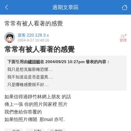
過期文章區
常常有被人看著的感覺
遊客
220.128.3.x
#
21
2004-9-27 10:40:16
管理
常常有被人看著的感覺
下面引用由
罐頭貓
在
2004/09/25 10:27pm
發表的內容：
我只是想克服那種恐懼....
我不知道這是否是靈異....
只是哪種感覺很不好....
如果信得過靜竹林網上朋友 的話
傳上一張 你的照片與家裡 照片
我們會給你答覆的
如果怕照片傳開 那mail 亦可.