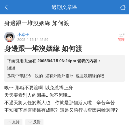
過期文章區
身邊跟一堆沒姻緣 如何渡
小幸子
#
11
2005-4-16 14:45:59
管理
身邊跟一堆沒姻緣 如何渡
下面引用由
hc
在
2005/04/15 06:24pm
發表的內容：
謝謝
孤獨中帶點冷 說的 還有外陰外靈ㄉ 也是沒姻緣的吧.
唉~~ 那就不要渡啊..以免惹禍上身..
.
天天要看別人的因果.. 你不累哦...
不過天將大任於斯人也... 你就是那個斯人啦... 辛苦辛苦...
不知閣下是否學醫有成呢? 還是又跨行去查因果輪迥哩?
支持
反對