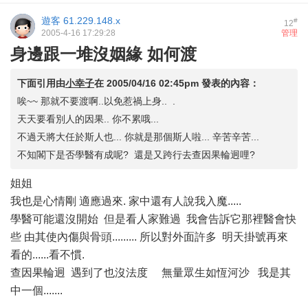
遊客
61.229.148.x
#
12
2005-4-16 17:29:28
管理
身邊跟一堆沒姻緣 如何渡
下面引用由
小幸子
在
2005/04/16 02:45pm
發表的內容：
唉~~ 那就不要渡啊..以免惹禍上身.. .
天天要看別人的因果.. 你不累哦...
不過天將大任於斯人也... 你就是那個斯人啦... 辛苦辛苦...
不知閣下是否學醫有成呢? 還是又跨行去查因果輪迥哩?
姐姐
我也是心情剛 適應過來. 家中還有人說我入魔.....
學醫可能還沒開始 但是看人家難過 我會告訴它那裡醫會快
些 由其使內傷與骨頭......... 所以對外面許多 明天掛號再來
看的......看不慣.
查因果輪迥 遇到了也沒法度 無量眾生如恆河沙 我是其
中一個.......