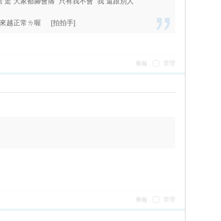
踏 走 大家都腳會痛 只有我不會 我 還跟別人
來越正常ㄌ喔 [拍拍手]
管理
舉報
管理
舉報