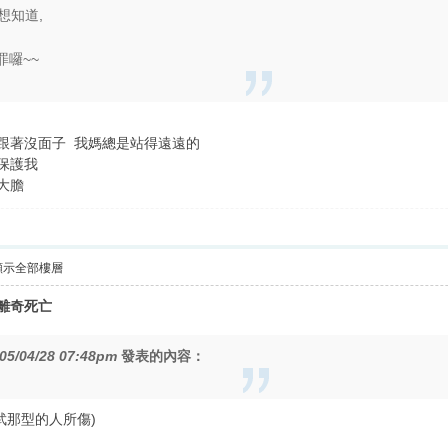
想知道,
罪囉~~
跟著沒面子 我媽總是站得遠遠的
邊保護我
麼大膽
顯示全部樓層
女離奇死亡
05/04/28 07:48pm
發表的內容：
武那型的人所傷)