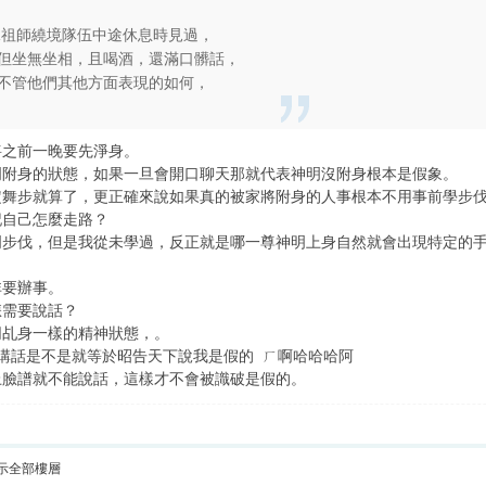
水祖師繞境隊伍中途休息時見過，
但坐無坐相，且喝酒，還滿口髒話，
不管他們其他方面表現的如何，
將之前一晚要先淨身。
明附身的狀態，如果一旦會開口聊天那就代表神明沒附身根本是假象。
定舞步就算了，更正確來說如果真的被家將附身的人事根本不用事前學步
記自己怎麼走路？
明步伐，但是我從未學過，反正就是哪一尊神明上身自然就會出現特定的
非要辦事。
怎需要說話？
同乩身一樣的精神狀態，。
講話是不是就等於昭告天下說我是假的 ㄏ啊哈哈哈阿
上臉譜就不能說話，這樣才不會被識破是假的。
示全部樓層