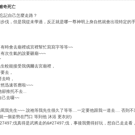
女離奇死亡
會忘記自己怎麼走路？
明步伐，但是我從未學過，反正就是哪一尊神明上身自然就會出現特定的
有時會去廟裡或宮裡幫忙寫寫字等等~~
有次生氣的說要砸廟~~~
"
先生較能接受我偶爾去宮廟裡，
時要去，
要去時，
然迅速答應啦~~~
卻推托不去...
我自己去囉~~
生~~~ 說祂等我先生很久了等等....一定要他跟我一道去.... 否則不退駕.
，就一個姿勢在門口 等到他 沐浴 更衣好)
27497;伐真得是武將走的&#27497;伐，事後我覺得好玩，想自己走走看，