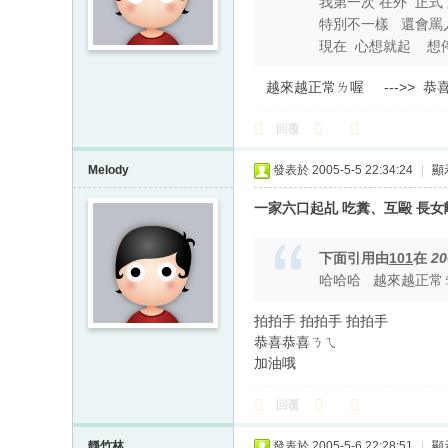
我第一次 在外 正式
特別不一樣 還會罵人
現在 心想就起 想
越來越正常ㄌ喔 --->> 恭喜 
回覆
Melody
發表於 2005-5-5 22:34:24
|
顯
一家六口起乩 吃糞、互毆 長
下面引用由
101
在
20
哈哈哈 越來越正常
拍拍手 拍拍手 拍拍手
恭喜恭喜ㄋㄟ
加油哦
回覆
靜竹林
發表於 2005-5-6 22:28:51
|
顯