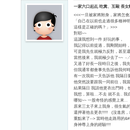
一家六口起乩 吃糞、互毆 長
<<<一旦被家將附身，家將怎
「自己在以前也走過很多種神
這樣是正確的嗎？」>>>
對耶~~
這讓我想到一件 好玩的事，
我記得以前提過，我剛開始時，
可是我先生就極力反對，甚至還
當然後來，我就極少去了~~ -.-
又過了好長一段時日之後，我
但我通常都會事先告訴他我何
有一次我前一天告訴他 我隔日
他突然說要跟我一同前往，我當
結果隔日 我請他更衣出門時，他
我想，算啦....不去 就不去.. 
哪知~~ 一股奇怪的感覺上來...
原來三太子來上我身，很生氣的罵我先
還押著他去更衣!!!!! (沒進房
重點來了--> 當時他走路用的&#
身神尊上身的經驗!!!!