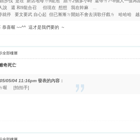
 踏步伐 是在 新店地母ㄉ9龍池 踏ㄌ2個多小時 還帶ㄌ7~8個人一值再
說 還 和9龍合召 但現在 想想 我在幹麻 ...
停就停 要文要武 自心起 但已漸漸ㄉ開始不會去演歌仔戲ㄌ 哈哈哈 越
恭喜喔 ~~^^ 這才是我們要的 ~
示全部樓層
女離奇死亡
05/05/04 11:16pm
發表的內容：
ㄌ喔 [拍拍手]
示全部樓層