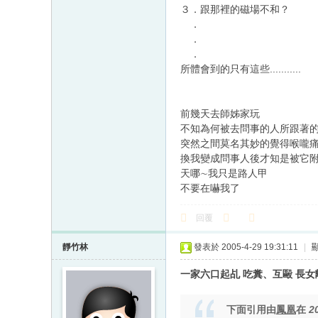
３．跟那裡的磁場不和？
．
．
．
所體會到的只有這些...........
前幾天去師姊家玩
不知為何被去問事的人所跟著的
突然之間莫名其妙的覺得喉
換我變成問事人後才知是被它附上了 它是
天哪∼我只是路人甲
不要在嚇我了
回覆
靜竹林
發表於 2005-4-29 19:31:11
|
一家六口起乩 吃糞、互毆 長
下面引用由
鳳凰
在
2