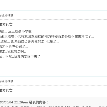
示全部樓層
女離奇死亡
歲... 反正就是小學啦..
後來大概在小六時就因為廟裡的權力轉變而老爸就不在去幫忙了...
... 因為我自己會忽然的走..七星步...
我才不再專心踩步...
在走..我就想走啊,,
. 不然,,我真的要慘下去了...
示全部樓層
女離奇死亡
05/05/04 11:16pm
發表的內容：