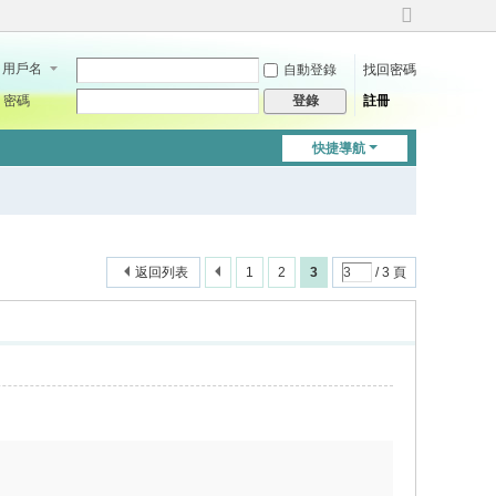
切
換
用戶名
自動登錄
找回密碼
到
寬
密碼
註冊
登錄
版
快捷導航
返回列表
1
2
3
/ 3 頁