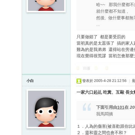
哈~~ 那我什麼都不
就什麼都不知道 ,
然後, 做什麼事都無
...
只要做錯了 都是要受罰的
當初真的是太囂張了 搞的家人
難為的是我弟弟 還得站在旁
現在覺得很荒謬 當初怎會那
回覆
小白
發表於 2005-4-28 21:12:56
|
一家六口起乩 吃糞、互毆 長
下面引用由
101
在
20
我馬悶摘
１．人為的傷害(被喜歡跟你比
２．靈和靈之間也會不和？