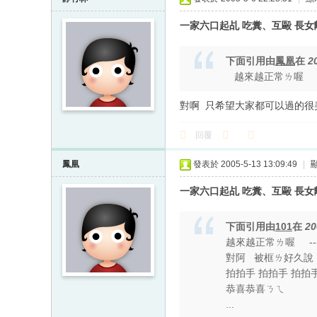
一家六口起乩 吃糞、互毆 長
下面引用由
鳳凰
在
2
越來越正常ㄌ喔 ---
對啊 只希望大家都可以過的很
回覆
鳳凰
發表於 2005-5-13 13:09:49
|
一家六口起乩 吃糞、互毆 長
下面引用由
101
在
20
越來越正常ㄌ喔 ---
對阿 被框ㄌ好久說 .......
拍拍手 拍拍手 拍
恭喜恭喜ㄋㄟ
...