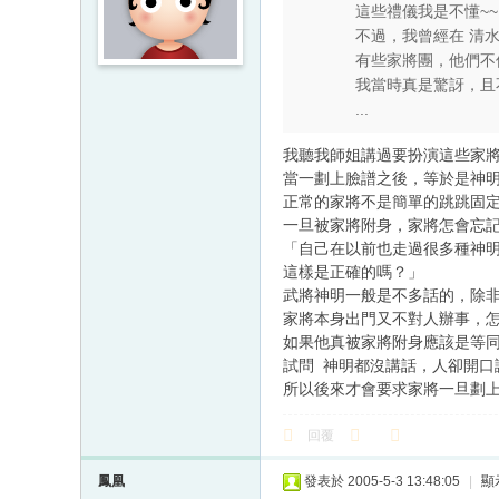
這些禮儀我是不懂~~
不過，我曾經在 清
有些家將團，他們不
我當時真是驚訝，且
...
我聽我師姐講過要扮演這些家
當一劃上臉譜之後，等於是神
正常的家將不是簡單的跳跳固
一旦被家將附身，家將怎會忘
「自己在以前也走過很多種神
這樣是正確的嗎？」
武將神明一般是不多話的，除
家將本身出門又不對人辦事，
如果他真被家將附身應該是等
試問 神明都沒講話，人卻開口
所以後來才會要求家將一旦劃
回覆
鳳凰
發表於 2005-5-3 13:48:05
|
顯