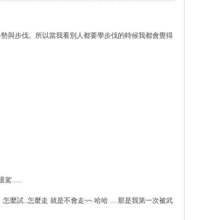
手勢與步伐。所以當我看別人都要學步伐的時候我都會覺得
....
怎麼試..怎麼走 就是不會走~~ 哈哈 ... 那是我第一次被武