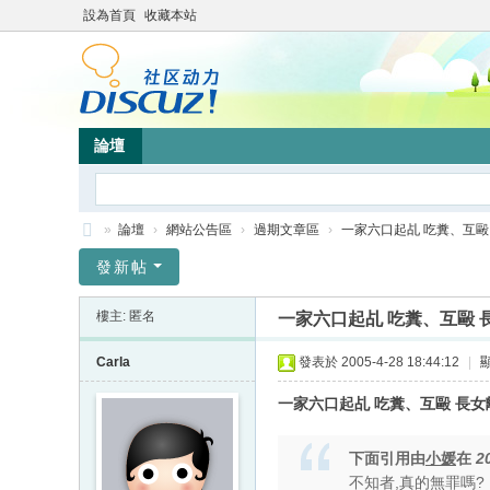
設為首頁
收藏本站
論壇
»
論壇
›
網站公告區
›
過期文章區
›
一家六口起乩 吃糞、互毆 長
靜
發新帖
竹
樓主: 匿名
一家六口起乩 吃糞、互毆 
林
心
Carla
發表於 2005-4-28 18:44:12
|
靈
一家六口起乩 吃糞、互毆 長
網
站
下面引用由
小媛
在
2
不知者,真的無罪嗎?