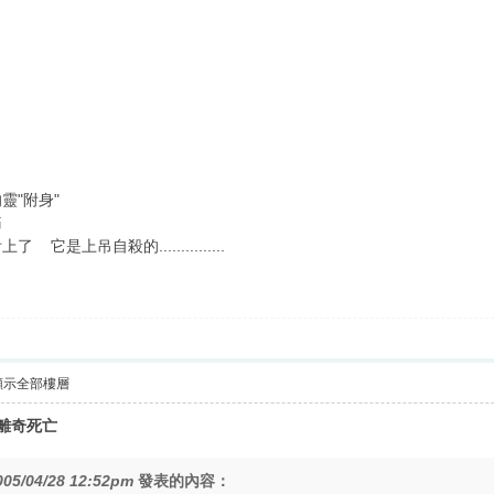
靈"附身"
嚨痛
上吊自殺的...............
顯示全部樓層
女離奇死亡
005/04/28 12:52pm
發表的內容：