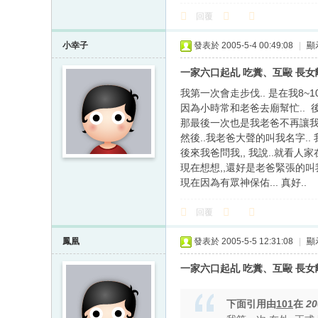
回覆
小幸子
發表於 2005-5-4 00:49:08
|
顯
一家六口起乩 吃糞、互毆 長
我第一次會走步伐.. 是在我8~10
因為小時常和老爸去廟幫忙.. 
那最後一次也是我老爸不再讓我進廟
然後..我老爸大聲的叫我名字.. 
後來我爸問我,, 我說..就看人家
現在想想,,還好是老爸緊張的叫我.
現在因為有眾神保佑... 真好..
回覆
鳳凰
發表於 2005-5-5 12:31:08
|
顯
一家六口起乩 吃糞、互毆 長
下面引用由
101
在
20