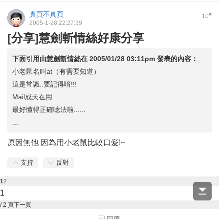
真頁不真頁
#
10
2005-1-28 22:27:39
[分享]慧劍斬情絲好康分享
下面引用由
慧劍斬情絲
在
2005/01/28 03:11pm
發表的內容：
小老鼠名叫at（有需要知道）
這是常識..要記得唷!!!
Mail成天在用...
最好懂得正確唸法啦......
...
原因無他 因為用小老鼠比較口愛!~
支持
反對
1
2
/ 2 頁
下一頁