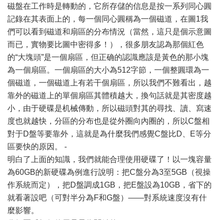
磁盤在工作時是轉動的，它所存儲的信息是按一系列同心圓
記錄在其表面上的，每一個同心圓稱為一個磁道，在圖1我
們可以看到磁道和扇區的分布情況（當然，這只是個示意圖
而已，實物要比圖中密得多！），很多朋友認為那個紅色
的“大塊頭”是一個扇區，但正确的認識應該是黃色的那小塊
為一個扇區。一個扇區的大小為512字節，一個整圓環為一
個磁道，一個磁道上有若干個扇區，所以我們不難看出，越
靠外的磁道上的單個扇區其體積越大，換句話就是其密度越
小，由于硬碟是机械傳動，所以磁頭對其的尋找、讀、寫速
度也就越快，分區的分布也是從外圈向內圈的，所以C盤相
對于D盤等要靠外，這就是為什麼我們感覺C盤比D、E等分
區要快的原因。 -
明白了上面的知識，我們就能合理使用硬碟了！以一塊容量
為60GB的新硬碟為例進行說明：把C盤分為3至5GB（視操
作系統而定），把D盤調成1GB，把E盤設為10GB，省下的
就看著設吧（可對半分為F和G盤）——對系統速度沒有什
麼影響。