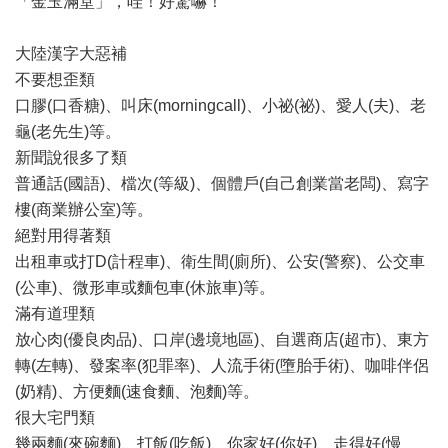
「金玉滿堂」，哇！好驚嚇！
大陸漢字大惡補
不要想歪類
口膠(口香糖)、叫床(morningcall)、小祕(祕)、愛人(夫)、老
龜(老先生)等。
新聞說很多了類
普通話(國語)、檔次(等級)、個體戶(自己創業當老闆)、寫字
樓(商業辦公室)等。
絕對用得著類
出租車或打D(計程車)、衛生間(廁所)、公安(警察)、公交車
(公車)、微形車或麵包車(休旅車)等。
滿有道理類
放心肉(優良肉品)、口岸(邊境地區)、自選商店(超市)、東方
轉(左轉)、發案率(犯罪率)、人流手術(墮胎手術)、咖啡伴侶
(奶精)、方便麵(速食麵、泡麵)等。
很大宅門類
幾兩麵(來碗麵)、打飯(吃飯)、你家好(你好)、走得好(慢