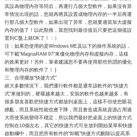
其設為物理內存等同后，再運行几個大型軟件，如果沒有异
常情況出現的話，您就再將其設置成物理內存的一半后再運
行那几個大型軟件，如果出現了异常，您就要適當加大虛擬
內存的值了！以此類推，當您找到最佳值后只要把這個值設
置到C盤上就OK了！：）
注：如果您使用的是Windows ME及以下的操作系統的話，
可下載“MagnaRAM 97”來優化物理內存和虛擬內存，這樣
的效果更好！另外，筆者建議您不要再使用那些所謂的優化
和整理內存的軟件了！ }
三、合理擺放“快捷方式”
絕大多數情況下，我們運行軟件都是通常該軟件的“快捷方
式”來做到的，硬碟越來越大，安裝的軟件也越來越多，有
很多朋友喜歡把快捷方式都放到桌面上，這樣不但使您眼花
繚亂，而且系統性能也會下降，而且會造成系統資源占用過
大而使系統變得不穩定，所以我們最好把桌面上的快捷方式
控制在10個左右，其它的快捷方式可全放到開始菜單和快捷
啟動欄中，而且把所有軟件的“卸載”快捷方式刪除以提高系