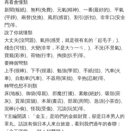
再看會懂類
新聞(報紙)、無料(免費)、元氣(精神)、一番(最好的)、平氣
(平靜)、兩替(兌換)、風邪(感冒)、割引(折扣)、非常口(安全
門)等。
說了你就懂類
大丈夫(沒問題)、氣持(感受，就是很有名的「起毛子」)、
殘念(可惜)、大變(非常，不是大ㄅ一ㄢ、)、不況(不景氣)、
寶籤(彩券)、荷物(行李)、掏摸(扒手)等。
要轉個彎類
上手(很棒)、下手(很遜)、勉強(學習)、手紙(信)、汽車(火
車)、自動車(汽車)、不器用(笨拙)、辛抱(忍耐)等。
轉彎也想不到類
床(地板)、御袋(母親)、邪魔(打擾)、素敵(絕妙)、吸殼(菸
灰)、質屋(當舖)、本屋(書店)、部屋(房間)、急須(小茶壺)、
泥棒(小偷)、怪我(受傷)、冗談(玩笑)等。
Y主編開講：「金玉」是咱們的金銀財寶，卻是日本男人的
睪丸。話說有個日本人來台旅遊，看到我們過年的春聯：