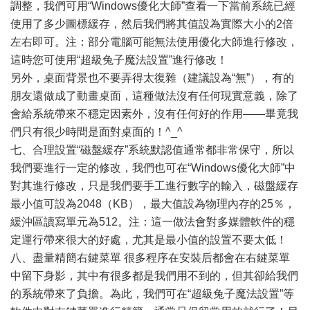
調整，我們可用“Windows優化大師”查看一下當前系統已經
使用了多少圖標緩存，然后我們將其值設為實際大小的2倍
左右即可。注：部分電腦可能無法使用優化大師進行修改，
這時您可使用“超級兔子魔法設置”進行修改！
另外，桌面背景也不要弄得太復雜（建議設為“無”），有的
朋友還做成了動畫桌面，這種做法沒有任何現實意義，除了
會給系統帶來不穩定因素外，沒有任何好的作用——畢竟我
們只有很少時間是面對桌面的！^_^
七、合理設置“磁盤緩存”系統默認值通常都非常保守，所以
我們要進行一定的修改，我們也可在“Windows優化大師”中
對其進行修改，只是我們要手工進行數字的輸入，磁盤緩存
最小值可設為2048（KB），最大值設為物理內存的25％，
緩沖區讀寫單元為512。注：這一做法會對多媒體軟件的穩
定運行帶來很大的好處，尤其是最小值的設置不要太低！
八、盡量精簡右鍵菜單 很多程序在安裝后都會在右鍵菜單
中留下身影，其中有很多都是我們用不到的，但其卻給我們
的系統帶來了負擔。為此，我們可在“超級兔子魔法設置”等