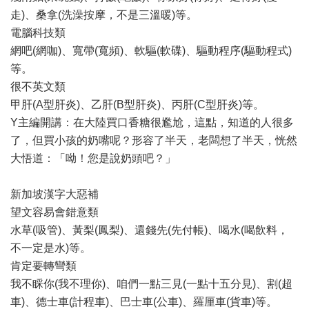
走)、桑拿(洗澡按摩，不是三溫暖)等。
電腦科技類
網吧(網咖)、寬帶(寬頻)、軟驅(軟碟)、驅動程序(驅動程式)
等。
很不英文類
甲肝(A型肝炎)、乙肝(B型肝炎)、丙肝(C型肝炎)等。
Y主編開講：在大陸買口香糖很尷尬，這點，知道的人很多
了，但買小孩的奶嘴呢？形容了半天，老闆想了半天，恍然
大悟道：「呦！您是說奶頭吧？」
新加坡漢字大惡補
望文容易會錯意類
水草(吸管)、黃梨(鳳梨)、還錢先(先付帳)、喝水(喝飲料，
不一定是水)等。
肯定要轉彎類
我不睬你(我不理你)、咱們一點三見(一點十五分見)、割(超
車)、德士車(計程車)、巴士車(公車)、羅厘車(貨車)等。