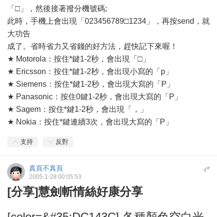
「□」，然後接著撥分機號碼;
此時，手機上會出現「023456789□1234」，再按send，就
大功告
成了。省時省力又省錢的好方法，趕快記下來喔！
★ Motorola：按住*鍵1-2秒，會出現「□」
★ Ericsson：按住*鍵1-2秒，會出現小寫的「p」
★ Siemens：按住*鍵1-2秒，會出現大寫的「P」
★ Panasonic：按住0鍵1-2秒，會出現大寫的「P」
★ Sagem：按住*鍵1-2秒，會出現「，」
★ Nokia：按住*鍵連續3次，會出現大寫的「P」
支持
反對
真頁不真頁
#
4
2005-1-28 00:05:53
[分享]慧劍斬情絲好康分享
[color=&#35;DC143C] 各種顏色空白光