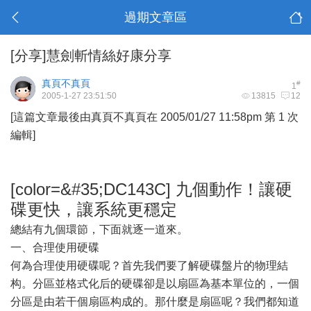
過期文章區
[分享]慧劍斬情絲好康分享
真頁不真頁
#
1
2005-1-27 23:51:50
13815
12
[這篇文章最後由真頁不真頁在 2005/01/27 11:58pm 第 1 次
編輯]
[color=&#35;DC143C] 九個動作！讓硬
碟更快，讓系統更穩定
總結有九個環節，下面就逐一道來。
一、合理使用硬碟
何為合理使用硬碟呢？首先我們要了解硬碟盤片的物理結
构。分區並格式化后的硬碟卻是以扇區為基本單位的，一個
分區是由若干個扇區构成的。那什麼是扇區呢？我們都知道