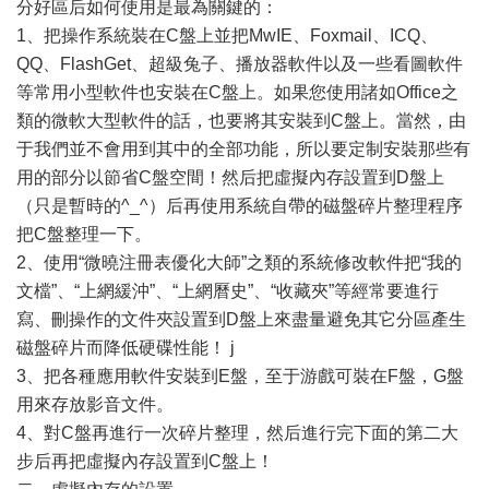
分好區后如何使用是最為關鍵的：
1、把操作系統裝在C盤上並把MwIE、Foxmail、ICQ、
QQ、FlashGet、超級兔子、播放器軟件以及一些看圖軟件
等常用小型軟件也安裝在C盤上。如果您使用諸如Office之
類的微軟大型軟件的話，也要將其安裝到C盤上。當然，由
于我們並不會用到其中的全部功能，所以要定制安裝那些有
用的部分以節省C盤空間！然后把虛擬內存設置到D盤上
（只是暫時的^_^）后再使用系統自帶的磁盤碎片整理程序
把C盤整理一下。
2、使用“微曉注冊表優化大師”之類的系統修改軟件把“我的
文檔”、“上網緩沖”、“上網曆史”、“收藏夾”等經常要進行
寫、刪操作的文件夾設置到D盤上來盡量避免其它分區產生
磁盤碎片而降低硬碟性能！ j
3、把各種應用軟件安裝到E盤，至于游戲可裝在F盤，G盤
用來存放影音文件。
4、對C盤再進行一次碎片整理，然后進行完下面的第二大
步后再把虛擬內存設置到C盤上！