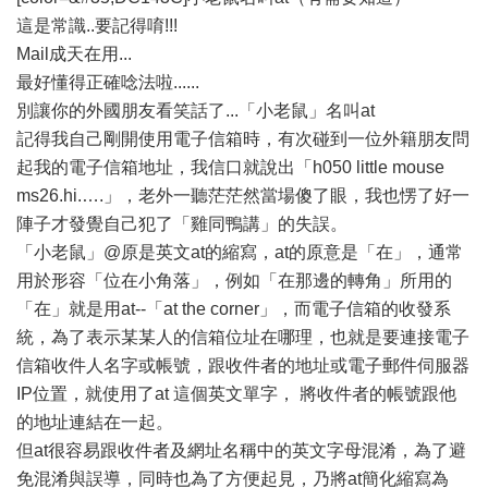
這是常識..要記得唷!!!
Mail成天在用...
最好懂得正確唸法啦......
別讓你的外國朋友看笑話了...「小老鼠」名叫at
記得我自己剛開使用電子信箱時，有次碰到一位外籍朋友問
起我的電子信箱地址，我信口就說出「h050 little mouse
ms26.hi.….」，老外一聽茫茫然當場傻了眼，我也愣了好一
陣子才發覺自己犯了「雞同鴨講」的失誤。
「小老鼠」@原是英文at的縮寫，at的原意是「在」，通常
用於形容「位在小角落」，例如「在那邊的轉角」所用的
「在」就是用at--「at the corner」，而電子信箱的收發系
統，為了表示某某人的信箱位址在哪理，也就是要連接電子
信箱收件人名字或帳號，跟收件者的地址或電子郵件伺服器
IP位置，就使用了at 這個英文單字， 將收件者的帳號跟他
的地址連結在一起。
但at很容易跟收件者及網址名稱中的英文字母混淆，為了避
免混淆與誤導，同時也為了方便起見，乃將at簡化縮寫為