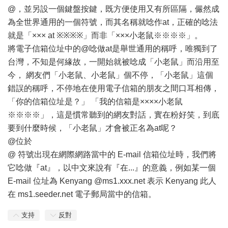
@，並另設一個鍵盤按鍵，既方便使用又有所區隔，儼然成
為全世界通用的一個符號，而其名稱就唸作at，正確的唸法
就是「××× at ※※※※」而非「×××小老鼠※※※※」。
將電子信箱位址中的@唸做at是舉世通用的稱呼，唯獨到了
台灣，不知是何緣故，一開始就被唸成「小老鼠」而沿用至
今， 網友們「小老鼠、小老鼠」個不停，「小老鼠」這個
錯誤的稱呼，不停地在使用電子信箱的朋友之間口耳相傳，
「你的信箱位址是？」 「我的信箱是××××小老鼠
※※※※」，這是慣常聽到的網友對話，實在粉好笑，到底
要到什麼時候，「小老鼠」才會被正名為at呢？
@位於
@ 符號出現在網際網路當中的 E-mail 信箱位址時，我們將
它唸做『at』，以中文來說有『在...』的意義，例如某一個
E-mail 位址為 Kenyang @ms1.xxx.net 表示 Kenyang 此人
在 ms1.seeder.net 電子郵局當中的信箱。
支持
反對