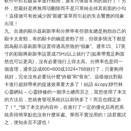
軟件中對右鍵菜單進行精簡，通常只保留常用的就行了！另
外，您最好是將無用項刪除而不是只單純去掉其前面的小勾
！這樣做可有效減少因“新建”菜單而引起的失去響應的現象
出現！
九、合適的顯示器刷新率和分辨率有些朋友總是抱怨自己的
顯卡太差勁，有的顯卡的确是差勁了些，但很多情況下都是
因為顯示器刷新率設置得過高所致的“假象”。通常15、17英
寸的彩顯將刷新率設置成75Hz以上就行了(如果帶寬足夠當
然也可以更高)，沒有必要強行上得太高。分辨率也是同一
個道理，通常設成800×600或1024×768就行了，只要夠用
就好，完全沒有必要玩什麼“終极”和“骨灰”。這樣做比對顯
卡進行超頻帶來的提速效果要大多了！結語 &copy;靜竹林
心靈網站 -- 心靈靜修的一個淨土總而言之，當您使用了本文
的方法后，您就會發現系統比以前快多了！而且也穩定多
了！^_^除了本文的內容外，在進行了一定的優化后再把系
統弄得簡單點也沒有什麼坏處。華而不實沒用的！請君嘗試
之，便知余言不謬也！