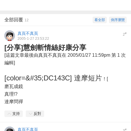
全部回覆
看全部
倒序瀏覽
12
真頁不真頁
#
2
2005-1-27 23:53:22
[分享]慧劍斬情絲好康分享
[這篇文章最後由真頁不真頁在 2005/01/27 11:59pm 第 1 次
編輯]
[color=&#35;DC143C] 達摩短片
！[
磨瓦成鏡
真理!?
達摩問禪
支持
反對
真頁不真頁
#
3