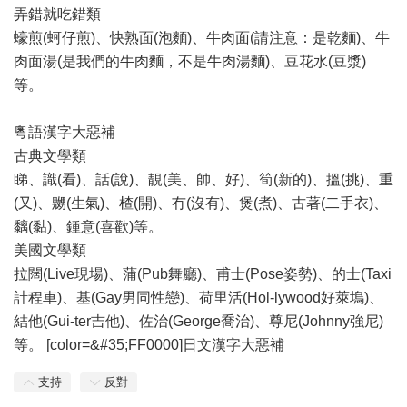
弄錯就吃錯類
蠔煎(蚵仔煎)、快熟面(泡麵)、牛肉面(請注意：是乾麵)、牛
肉面湯(是我們的牛肉麵，不是牛肉湯麵)、豆花水(豆漿)
等。
粵語漢字大惡補
古典文學類
睇、識(看)、話(說)、靚(美、帥、好)、筍(新的)、搵(挑)、重
(又)、嬲(生氣)、楂(開)、冇(沒有)、煲(煮)、古著(二手衣)、
黐(黏)、鍾意(喜歡)等。
美國文學類
拉闊(Live現場)、蒲(Pub舞廳)、甫士(Pose姿勢)、的士(Taxi
計程車)、基(Gay男同性戀)、荷里活(Hol-lywood好萊塢)、
結他(Gui-ter吉他)、佐治(George喬治)、尊尼(Johnny強尼)
等。 [color=&#35;FF0000]日文漢字大惡補
支持
反對