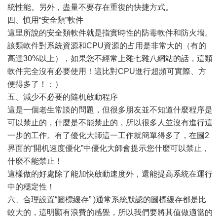
統性能。另外，盡量不要存在重復的快捷方式。
四、慎用“安全類”軟件
這里所說的安全類軟件就是指實時性的防毒軟件和防火墻。
該類軟件對系統資源和CPU資源的占用是非常大的（有的
高達30%以上），如果您不經常上雜七雜八網站的話，這類
軟件完全沒有必要使用！這比對CPU進行超頻可實際、方
便得多了！：）
五、減少不必要的隨机啟動程序
這是一個老生常談的問題，但很多朋友並不知道什麼程序是
可以禁止的，什麼是不能禁止的，所以很多人並沒有進行這
一步的工作。有了優化大師這一工作就簡單得多了，在圖2
界面的“開机速度優化”中優化大師會提示您什麼可以禁止，
什麼不能禁止！
這樣做的好處除了能加快啟動速度外，還能提高系統在運行
中的穩定性！
六、合理設置“圖標緩存” )通常系統默認的圖標緩存都是比
較大的，這明顯有浪費的感覺，所以我們要將其值做適當的