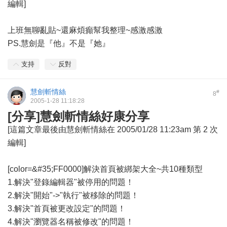
編輯]
上班無聊亂貼~還麻煩癲幫我整理~感激感激
PS.慧劍是『他』不是『她』
支持
反對
慧劍斬情絲
#
8
2005-1-28 11:18:28
[分享]慧劍斬情絲好康分享
[這篇文章最後由慧劍斬情絲在 2005/01/28 11:23am 第 2 次
編輯]
[color=&#35;FF0000]解決首頁被綁架大全~共10種類型
1.解決"登錄編輯器"被停用的問題！
2.解決"開始"->"執行"被移除的問題！
3.解決"首頁被更改設定"的問題！
4.解決"瀏覽器名稱被修改"的問題！