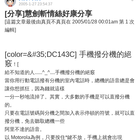
2005-1-27 23:54:37
[分享]慧劍斬情絲好康分享
[這篇文章最後由真頁不真頁在 2005/01/28 00:01am 第 1 次
編輯]
[color=&#35;DC143C] 手機撥分機的絕
竅
！[
給不知道的人......^_^....手機撥分機的絕竅
當你用行動電話撥有分機的室內電話時，總機的語音總是會
讓你想抓狂，因為錢就這樣
一分一秒地流掉了。其實，大多數的手機是可以直撥分機
的。
只要在電話號碼與分機之間加入表示停頓的符號，就可以直
撥分機，免去聽取總機一些
阿里不達的語音。
以 Motorola為例，只要按住*鍵不放，手機上就會出現