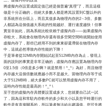
二、虛擬內存的設置
將虛擬內存設置成固定值已經是個普遍“真理”了，而且這樣
做是十分正确的，但絕大多數人都是將其設置到C盤以外的
非系統所在分區上，而且其值多為物理內存的2∼3倍。多數
人都認為這個值越大系統的性能越好、運行速度越快！但事
實並非如此，因為系統比較依賴于虛擬內存——如果虛擬內
存較大，系統會在物理內存還有很多空閑空間時就開始使用
虛擬內存了，那些已經用不到的東東卻還滯留在物理內存
中，這就必然導致內存性能的下降！
于是筆者從32MB內存開始試起至512MB內存為止，發現上
面的說到的事實是非常正确的，虛擬內存應設置為物理內存
0至1.5倍（0倍是多少啊？就是禁用！^_^）為好，而且物理
內存越大這個倍數就應越小而不是越大。當物理內存等于或
大于512MB時，絕大多數PC就可以禁用虛擬內存不用了，
這時內存性能是最高的！^_^ \
至于您的虛擬內存具體要設置成多大，您就要自己試一試
了，因為這和常駐內存軟件的多少和大小以及您平時運行的
軟件是有直接關系的，所以筆者無法給出建議值。您可先將