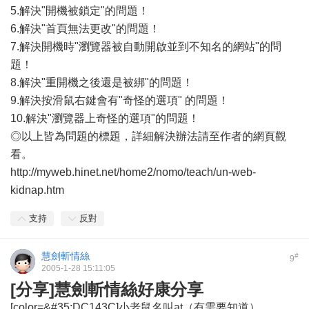
5.解決"開機被鎖定"的問題！
6.解決"首頁無法更改"的問題！
7.解決開機時"瀏覽器被自動開啟並到不知名的網站"的問
題！
8.解決"重開機之後還是被綁"的問題！
9.解決按滑鼠右鍵會有"奇怪的選項" 的問題！
10.解決"瀏覽器上奇怪的選項"的問題！
◎以上皆為問題的標題，詳細解決辦法請至作者的網頁觀
看。
http://myweb.hinet.net/home2/nomo/teach/un-web-
kidnap.htm
支持
反對
慧劍斬情絲
#
9
2005-1-28 15:11:05
[分享]慧劍斬情絲好康分享
[color=&#35;DC143C]小老鼠名叫at（有需要知道）