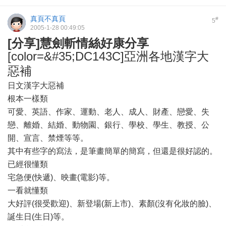
真頁不真頁
#
5
2005-1-28 00:49:05
[分享]慧劍斬情絲好康分享
[color=&#35;DC143C]亞洲各地漢字大
惡補
日文漢字大惡補
根本一樣類
可愛、英語、作家、運動、老人、成人、財產、戀愛、失
戀、離婚、結婚、動物園、銀行、學校、學生、教授、公
開、宣言、禁煙等等。
其中有些字的寫法，是筆畫簡單的簡寫，但還是很好認的。
已經很懂類
宅急便(快遞)、映畫(電影)等。
一看就懂類
大好評(很受歡迎)、新登場(新上市)、素顏(沒有化妝的臉)、
誕生日(生日)等。