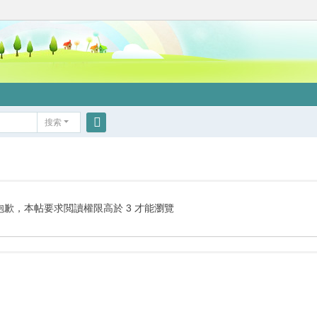
搜索
搜
索
抱歉，本帖要求閲讀權限高於 3 才能瀏覽