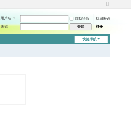
切
換
用戶名
自動登錄
找回密碼
到
寬
密碼
註冊
登錄
版
快捷導航