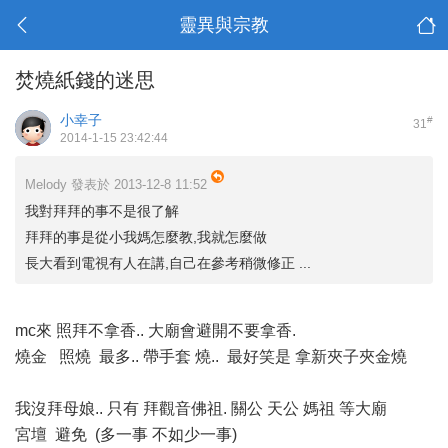
靈異與宗教
焚燒紙錢的迷思
小幸子
#
31
2014-1-15 23:42:44
Melody 發表於 2013-12-8 11:52
我對拜拜的事不是很了解
拜拜的事是從小我媽怎麼教,我就怎麼做
長大看到電視有人在講,自己在參考稍微修正 ...
mc來 照拜不拿香.. 大廟會避開不要拿香.
燒金 照燒 最多.. 帶手套 燒.. 最好笑是 拿新夾子夾金燒
我沒拜母娘.. 只有 拜觀音佛祖. 關公 天公 媽祖 等大廟
宮壇 避免 (多一事 不如少一事)