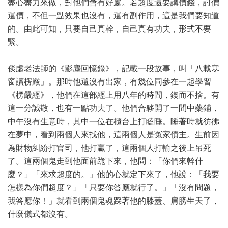
盡心盡力來做，對他們會有好處。若超度還要講價錢，討價
還價，不但一點效果也沒有，還有副作用，這是我們要知道
的。由此可知，只要自己真幹，自己真有功夫，形式不要
緊。
倓虛老法師的《影塵回憶錄》，記載一段故事，叫「八載寒
窗讀楞嚴」。那時他還沒有出家，有幾位同參在一起學習
《楞嚴經》，他們在這部經上用八年的時間，鍥而不捨。有
這一分誠敬，也有一點功夫了。他們合夥開了一間中藥鋪，
中午沒有生意時，其中一位在櫃台上打瞌睡。睡著時就彷彿
在夢中，看到兩個人來找他，這兩個人是冤家債主。生前因
為財物糾紛打官司，他打贏了，這兩個人打輸之後上吊死
了。這兩個鬼走到他面前跪下來，他問：「你們來幹什
麼？」「來求超度的。」他的心就定下來了，他說：「我要
怎樣為你們超度？」「只要你答應就行了。」「沒有問題，
我答應你！」就看到兩個鬼魂踩著他的膝蓋、肩膀生天了，
什麼儀式都沒有。