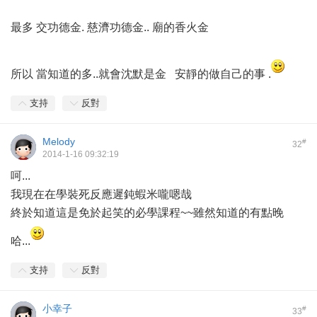
最多 交功德金. 慈濟功德金.. 廟的香火金
所以 當知道的多..就會沈默是金 安靜的做自己的事 .
支持
反對
Melody
#
32
2014-1-16 09:32:19
呵...
我現在在學裝死反應遲鈍蝦米嚨嗯哉
終於知道這是免於起笑的必學課程~~雖然知道的有點晚
哈...
支持
反對
小幸子
#
33