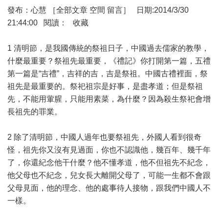
發布：心慧 ［全部文章 空間 留言］ 日期:2014/3/30
21:44:00 閱讀： 收藏
1 清明節，是我國傳統的祭祖日子，中國過去儒家的教學，
什麼最重要？祭祖先最重要，《禮記》你打開第一篇，五禮
第一篇是“吉禮”，吉祥的吉，吉是祭祖。中國古禮裡面，祭
祖先是最重要的。祭祀祖宗是好事，是盡孝道；但是祭祖
先，不能用葷腥，只能用素菜，為什麼？因為殺生祭祀會增
長祖先的罪業。
2 除了清明節，中國人過年也要祭祖先，外國人看到很奇
怪，祖先你又沒有見過面，你也不認識他，幾百年、幾千年
了，你還紀念他干什麼？他不懂孝道，他不但祖先不紀念，
他父母也不紀念，兒女長大離開父母了，可能一生都不會跟
父母見面，他的理念、他的處事待人接物，跟我們中國人不
一樣。