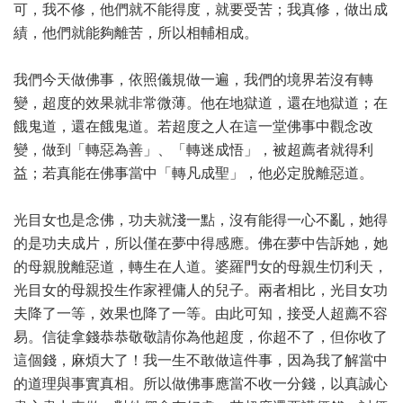
可，我不修，他們就不能得度，就要受苦；我真修，做出成
績，他們就能夠離苦，所以相輔相成。
我們今天做佛事，依照儀規做一遍，我們的境界若沒有轉
變，超度的效果就非常微薄。他在地獄道，還在地獄道；在
餓鬼道，還在餓鬼道。若超度之人在這一堂佛事中觀念改
變，做到「轉惡為善」、「轉迷成悟」，被超薦者就得利
益；若真能在佛事當中「轉凡成聖」，他必定脫離惡道。
光目女也是念佛，功夫就淺一點，沒有能得一心不亂，她得
的是功夫成片，所以僅在夢中得感應。佛在夢中告訴她，她
的母親脫離惡道，轉生在人道。婆羅門女的母親生忉利天，
光目女的母親投生作家裡傭人的兒子。兩者相比，光目女功
夫降了一等，效果也降了一等。由此可知，接受人超薦不容
易。信徒拿錢恭恭敬敬請你為他超度，你超不了，但你收了
這個錢，麻煩大了！我一生不敢做這件事，因為我了解當中
的道理與事實真相。所以做佛事應當不收一分錢，以真誠心