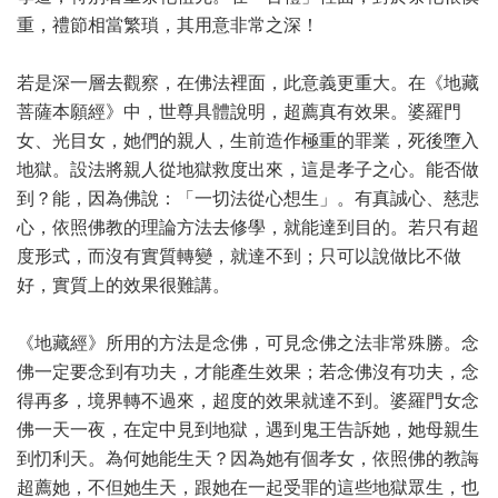
重，禮節相當繁瑣，其用意非常之深！
若是深一層去觀察，在佛法裡面，此意義更重大。在《地藏
菩薩本願經》中，世尊具體說明，超薦真有效果。婆羅門
女、光目女，她們的親人，生前造作極重的罪業，死後墮入
地獄。設法將親人從地獄救度出來，這是孝子之心。能否做
到？能，因為佛說：「一切法從心想生」。有真誠心、慈悲
心，依照佛教的理論方法去修學，就能達到目的。若只有超
度形式，而沒有實質轉變，就達不到；只可以說做比不做
好，實質上的效果很難講。
《地藏經》所用的方法是念佛，可見念佛之法非常殊勝。念
佛一定要念到有功夫，才能產生效果；若念佛沒有功夫，念
得再多，境界轉不過來，超度的效果就達不到。婆羅門女念
佛一天一夜，在定中見到地獄，遇到鬼王告訴她，她母親生
到忉利天。為何她能生天？因為她有個孝女，依照佛的教誨
超薦她，不但她生天，跟她在一起受罪的這些地獄眾生，也