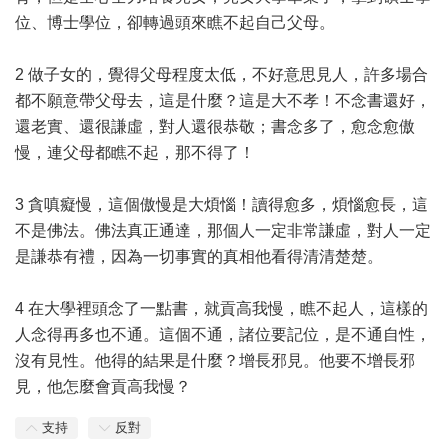
位、博士學位，卻轉過頭來瞧不起自己父母。
2 做子女的，覺得父母程度太低，不好意思見人，許多場合
都不願意帶父母去，這是什麼？這是大不孝！不念書還好，
還老實、還很謙虛，對人還很恭敬；書念多了，愈念愈傲
慢，連父母都瞧不起，那不得了！
3 貪嗔癡慢，這個傲慢是大煩惱！讀得愈多，煩惱愈長，這
不是佛法。佛法真正通達，那個人一定非常謙虛，對人一定
是謙恭有禮，因為一切事實的真相他看得清清楚楚。
4 在大學裡頭念了一點書，就貢高我慢，瞧不起人，這樣的
人念得再多也不通。這個不通，諸位要記位，是不通自性，
沒有見性。他得的結果是什麼？增長邪見。他要不增長邪
見，他怎麼會貢高我慢？
支持
反對