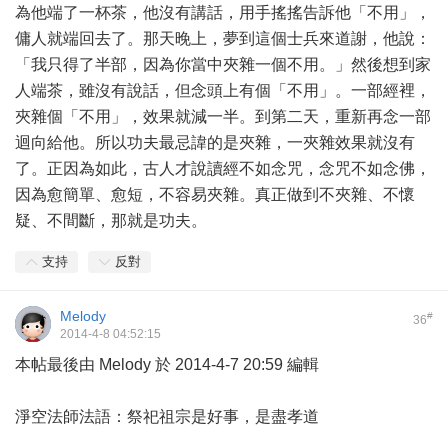
為他端了一杯茶，他沒有講話，用手搖搖告訴他「不用」，
傭人就端回去了。那天晚上，夢到這個士兵來道謝，他說：
「我只得了半部，因為你當中夾雜一個不用。」然後想到家
人端茶，雖沒有說話，但念頭上有個「不用」。一部經裡，
夾雜個「不用」，效果就減一半。到第二天，重新再念一部
迴向給他。所以功夫最忌諱的是夾雜，一夾雜效果就沒有
了。正因為如此，古人才說讀經不如念咒，念咒不如念佛，
因為愈簡單、愈短，不容易夾雜。真正做到不夾雜、不懷
疑、不間斷，那就是功夫。
支持
反對
Melody
#
36
2014-4-8 04:52:15
本帖最後由 Melody 於 2014-4-7 20:59 編輯
淨空法師法語：祭祀祖宗是好事，是盡孝道