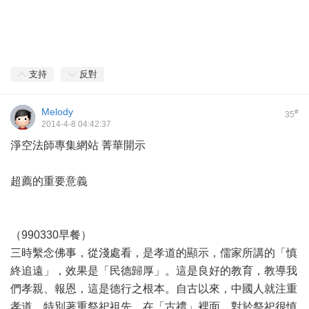
支持
反對
Melody
#
35
2014-4-8 04:42:37
淨空法師專集網站 菁華開示
超薦的重要意義
（990330早餐）
三時繫念佛事，從淺處看，是孝道的顯示，儒家所講的「慎
終追遠」，效果是「民德歸厚」。這是良好的教育，教導我
們孝親、報恩，這是德行之根本。自古以來，中國人就注重
孝道，特別著重祭祀祖先。在「古禮」裡面，對於祭祀很慎