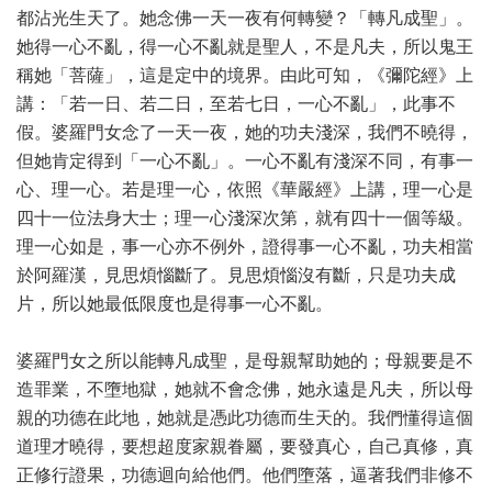
都沾光生天了。她念佛一天一夜有何轉變？「轉凡成聖」。
她得一心不亂，得一心不亂就是聖人，不是凡夫，所以鬼王
稱她「菩薩」，這是定中的境界。由此可知，《彌陀經》上
講：「若一日、若二日，至若七日，一心不亂」，此事不
假。婆羅門女念了一天一夜，她的功夫淺深，我們不曉得，
但她肯定得到「一心不亂」。一心不亂有淺深不同，有事一
心、理一心。若是理一心，依照《華嚴經》上講，理一心是
四十一位法身大士；理一心淺深次第，就有四十一個等級。
理一心如是，事一心亦不例外，證得事一心不亂，功夫相當
於阿羅漢，見思煩惱斷了。見思煩惱沒有斷，只是功夫成
片，所以她最低限度也是得事一心不亂。
婆羅門女之所以能轉凡成聖，是母親幫助她的；母親要是不
造罪業，不墮地獄，她就不會念佛，她永遠是凡夫，所以母
親的功德在此地，她就是憑此功德而生天的。我們懂得這個
道理才曉得，要想超度家親眷屬，要發真心，自己真修，真
正修行證果，功德迴向給他們。他們墮落，逼著我們非修不