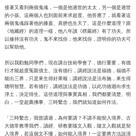
接著又看到兩個鬼魂，一個是他過世的太太，另一個是過世
的小孩。這兩個人也到面前來求超度。他答應了，就看著這
兩個鬼魂踩著他的膝蓋、肩膀也生天了。這是什麼道理？跟
《地藏經》的道理一樣，他八年讀《楞嚴經》有了功夫。所
以修持沒有功夫，鬼不來找你；他來找你，證明你的功夫可
以幫助他。
所以我勸勉同學們，現在講台技術學會了，德行重要，有德
行才能超度冤親債主。沒有德行，講經說法是福德，福德不
能出三界，只是來生得好果報；講經說法是法布施，來生得
聰明智慧。若有德行，講經說法是功德，以此功德迴向求生
淨土，決定得生。這些道理與事實真相，我們都要清楚、明
白，一堂超薦佛事、三時繫念，我們就知道如何作法。
「三時繫念」我曾講過，為何要講？不講不能契入境界。古
大德常教導我們，讀經、研教要隨文入觀，隨文入觀就是契
入境界，若這個文不懂，如何能入境界！一定要將方法說清