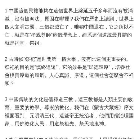
1 中國這個民族能夠在這個世界上綿延五千多年而沒有被消
滅，沒有被淘汰，原因在哪裡？我們在歷史上讀到，世界上
四大文明古國，三個都滅亡了，唯獨中國還在，它之所以不
亡，就是在“孝親尊師”這個理念上，維系這個道統最具體的
就是祠堂，祭祖。
2 古時候“祭祀”是世間第一樁大事，沒有比這個更重要的。
祭祀的目的是“慎終追遠”，它的效果是“民德歸厚”，培養社
會樸實厚道的風氣。人心真誠、厚道，這個社會怎麼會不祥
和？
3 中國傳統的文化是儒釋道三教，這三教都是人類主要的教
育、重要的教學、尊崇的教化。我們在《蒙古大藏經》序文
裡面看到，元明清三代，這些帝王統治者，他們用儒治理國
家，用佛教化人民，用道祭祖先、祭天地鬼神。