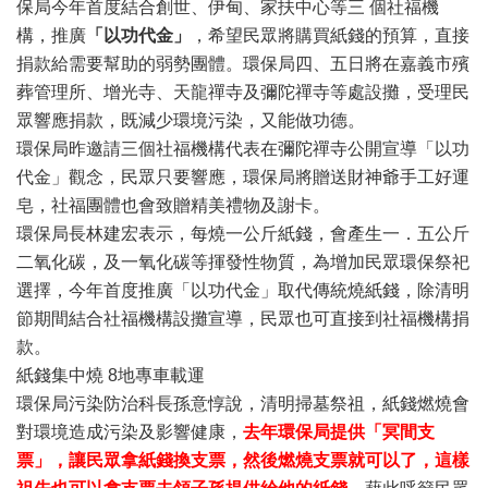
保局今年首度結合創世、伊甸、家扶中心等三 個社福機
構，推廣
「以功代金」
，希望民眾將購買紙錢的預算，直接
捐款給需要幫助的弱勢團體。環保局四、五日將在嘉義市殯
葬管理所、增光寺、天龍禪寺及彌陀禪寺等處設攤，受理民
眾響應捐款，既減少環境污染，又能做功德。
環保局昨邀請三個社福機構代表在彌陀禪寺公開宣導「以功
代金」觀念，民眾只要響應，環保局將贈送財神爺手工好運
皂，社福團體也會致贈精美禮物及謝卡。
環保局長林建宏表示，每燒一公斤紙錢，會產生一．五公斤
二氧化碳，及一氧化碳等揮發性物質，為增加民眾環保祭祀
選擇，今年首度推廣「以功代金」取代傳統燒紙錢，除清明
節期間結合社福機構設攤宣導，民眾也可直接到社福機構捐
款。
紙錢集中燒 8地專車載運
環保局污染防治科長孫意惇說，清明掃墓祭祖，紙錢燃燒會
對環境造成污染及影響健康，
去年環保局提供「冥間支
票」，讓民眾拿紙錢換支票，然後燃燒支票就可以了，這樣