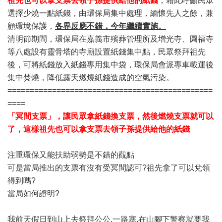
祖先也可以拿支票去領子孫提供給他的紙錢
，藉此呼籲民眾
選擇少燒一點紙錢，由環保局集中處理，緬懷先人之餘，兼
顧環境保護，
各界反應不錯，今年繼續實施。
清明節期間，環保局在嘉義市殯葬管理所及增光寺、圓福寺
等八處設有靈骨塔的寺廟設置紙錢集中點，民眾祭拜祖先
後，可將紙錢放入紙錢專用集中袋，環保局會派專車載運後
集中焚燒，降低露天燃燒紙錢造成的空氣污染。
==============================================
====
「冥間支票」，讓民眾拿紙錢換支票，然後燃燒支票就可以
了，這樣祖先也可以拿支票去領子孫提供給他的紙錢
注重環保又能扶助弱勢是不錯的觀點
可是當局推出的支票有沒有受冥間認可?祖先拿了可以兌領
得到嗎?
當局如何證明?
我前天假日到山上去祭拜公公,一路塞,在山腳下警察就要我