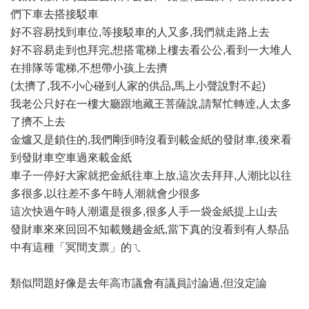
們下車去搭接駁車
好不容易找到車位,等接駁車的人又多,我們就走路上去
好不容易走到也拜完,想搭電梯上樓去看公公,看到一大堆人
在排隊等電梯,不想帶小孩上去擠
(太擠了,我不小心碰到人家的供品,馬上小聲說對不起)
我老公只好在一樓大廳跟地藏王菩薩說,請幫忙轉逹,人太多
了擠不上去
金爐又是鎖住的,我們剛到時沒看到載金紙的發財車,後來看
到發財車空車過來載金紙
車子一停好大家就把金紙往車上放,這次去拜拜,人潮比以往
多很多,以往差不多午時人潮就會少很多
這次快過午時人潮還是很多,很多人手一袋金紙提上山去
發財車來來回回不知載幾趟金紙,當下真的沒看到有人祭品
中有這種「冥間支票」的ㄟ
類似問題好像是去年高市議會有議員討論過,但沒定論