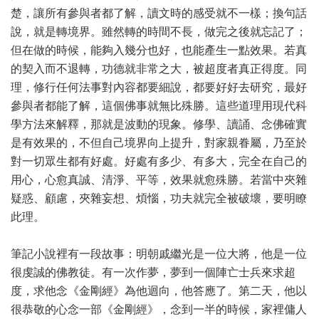
楚，讓所有參與者都了解，讀文時的感受就不一樣；換句話
說，就是轉境界。雖然轉的時間不長，做完之後就忘記了；
但在做的時候，能夠入幾分也好，也能產生一點效果。若真
的契入而不退轉，功德就非常之大，被超度者真正得度。同
理，修行任何法事對內容都要細說，都要好好去研究，最好
參與者都能了解，這個佛事就無比殊勝。這些道理用現代科
學方法來解釋，那就是波動的現象。修學、讀誦、念佛確實
是有效果的，不但自己境界向上提升，對家親眷屬，乃至於
對一切眾生都有好處。好處有多少、有多大，完全在自己的
用心，心愈真誠、清淨、平等，效果就愈殊勝。若當中夾雜
疑惑、顧慮，夾雜妄想、煩惱，功夫就完全被破壞，要明瞭
此理。
筆記小說裡有一段故事：明朝戚繼光是一位大將，他是一位
很虔誠的佛教徒。有一次作夢，夢到一個陣亡士兵來求超
度，求他念《金剛經》為他迴向，他答應了。第二天，他以
很恭敬的心念一部《金剛經》，念到一半的時候，家裡傭人