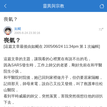
靈異與宗教
喪氣？
如颶
#
71
2005-6-24 23:30:16
喪氣？
[這篇文章最後由如颶在 2005/06/24 11:34pm 第 1 次編輯]
這篇文章的主題，讓我看的心裡實在有說不出的毛，
因為SARS發生時，工作上師父的老婆，剛好先前在和平醫
院生小孩，
和平醫院封院後，她已回到家裡做月子，但仍要居家隔離，
記得那天，師母來電，說自己又拉又發燒，叫了救護車往松
山醫院，
看到平時威嚴的師父，突然落寞，害我突然很想往他的頭扒
下去，