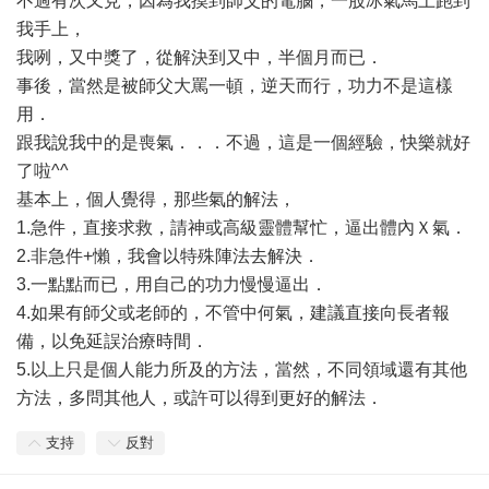
不過有次又見，因為我摸到師父的電腦，一股冰氣馬上跑到
我手上，
我咧，又中獎了，從解決到又中，半個月而已．
事後，當然是被師父大罵一頓，逆天而行，功力不是這樣
用．
跟我說我中的是喪氣．．．不過，這是一個經驗，快樂就好
了啦^^
基本上，個人覺得，那些氣的解法，
1.急件，直接求救，請神或高級靈體幫忙，逼出體內Ｘ氣．
2.非急件+懶，我會以特殊陣法去解決．
3.一點點而已，用自己的功力慢慢逼出．
4.如果有師父或老師的，不管中何氣，建議直接向長者報
備，以免延誤治療時間．
5.以上只是個人能力所及的方法，當然，不同領域還有其他
方法，多問其他人，或許可以得到更好的解法．
支持
反對