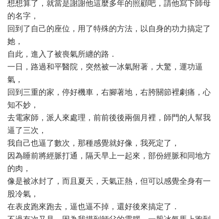
想想算了，就當是謝謝他這麼多年的照顧吧，請他寫下師母
的名字，
回到了自己的座位，用了特殊的方法，以自身的功力搞定了
她，
自此，進入了被喪氣所纏的路．
一日，路過和平醫院，突然被一冰氣附著，大驚，運功逼
氣，
回到三重的家，停好機車，右腳著地，右胯關節裡劇痛，心
知不妙，
去電家師，派人來處理，前前後後兩個月裡，師門的人幫我
逼了三次，
我自己也逼了數次，那種感覺就好像，我死定了，
因為睡前將經脈打通，隔天早上一起來，部份經脈和同地方
的肉，
像是被冰封了，而且夏天，天氣正熱，但可以感覺全身有一
股冷氣，
在表皮跑來跑去，逼也逼不掉，還好後來搞定了．