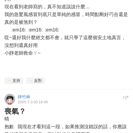
現在看到老師寫的，真不知道該說什麼…
我的急驚風感冒到底只是單純的感冒，時間點剛好巧合還是
真的是被煞到？
:em16: :em16: :em16:
哎~還好我什麼經文都不會，就只學了這麼個安土地真言，
沒想到還真好用
小靜老師救命ㄚ~
支持
反對
靜竹林
#
73
2005-7-3 00:18:48
喪氣？
晴
抱歉 我現在才看到這一段，如果推測沒錯誤的話，你應該