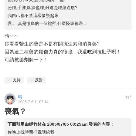
臉腫,手腫,腳踝也腫,難道是吃藥過敏?
我自己都不禁這樣懷疑起來....
哎.....真是慘痛的一個禮拜,什麼怪事都遇上
晴~~~
妳看看醫生的藥是不是有開抗生素和消炎藥?
因為這二種藥的殺傷力真的很強，我還吃到拉肚子咧！
可請教藥劑師一下！
支持
反對
晴
#
77
2005-7-6 11:07:14
喪氣？
下面引用由
靜竹林
在
2005/07/05 00:25am
發表的內容：
你晚上找時間打電話給我