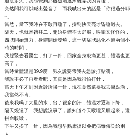
過沒多久，我感覺到那股磁場逐漸離開我的背後，
突然間我可以喊出聲音了，而我喊出來的話是「你很過分耶
~」
當然，當下我時在不敢再睡了，撐到快天亮才昏睡過去。
隔天，也就是禮拜二，開始身體不太舒服，喉嚨又怪怪的，
四肢開始無力，身體開始發燒，這一切症狀惡化不過兩個小
時的時間，
我趕緊去看醫生，打了一針，回家全身痠痛更甚，體溫也更
高了，
當時量體溫是39.9度，男友說要帶我去急診打點滴，
我說不必了再看看吧，其實是因為我很怕打針，
當天下午才到附近診所挨一針，現在竟然還要我去掛點滴，
我當然不肯。
後來我喝了大量的水，出了很多的汗，體溫才逐漸下降，
隔天燒退了，我想說沒事了，誰知道今天喉嚨又腫起來，還
拼命咳嗽，
下午又挨了一針，因為我想早點康復以免把病毒傳染給別
人。