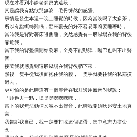
現在才看到小靜老師寫的這段，
真是讓我有點欲哭無淚，毛骨悚然的感覺。
事情是發生本週一晚上睡覺的時候，因為當晚喝了太多茶，
所以有點輾轉難眠，翻來覆去的好不容易即將要睡著時，
當時我是背對著床邊側睡，突然感覺有一股磁場在我的背後
靠近我，
當下我的背整個開始發麻，全身不能動彈，嘴巴也叫不出聲
音，
接著我就感覺到這股磁場在我背後躺下來，
然後一隻手從我後面抱住我的腰，一隻手就要往我的私部摸
過去，
更可怕的是此時還有一個聲音在我耳邊用氣音對我說：
「睡過去一點，嘿嘿嘿嘿嘿嘿嘿…」
當下的我無法動彈又喊不出聲音，此時我開始唸起安土地真
言，
我告訴我自己，我一定要打敗這個壞蛋，集中意志力拼命
念，