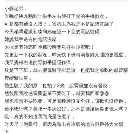
小靜老師，
昨晚從快九點到十點半左右我打了您的手機數次，
可是都有通沒人接ㄝ，害我以為我是不是記錯電話了，
今天稍早還跟莉臻阿姨確認一下您的電話號碼，
她說我手邊有的電話沒錯，
大概是老師您昨晚那段時間剛好在睡覺吧！
先更新一下我的狀況，昨天快下班時兩隻腳又腫的更嚴重，
我又覺得右邊的腎似乎隱隱作痛，
於是下了班，就去聖母醫院掛急診，也把我之前吃的感冒藥
帶給醫生看，
醫生驗了我的尿，也拍了X光，說腎臟並沒有發炎，
然後跟我說感冒藥盡量不要吃了，就要我回家@@
我也很想不要吃藥，可是喉嚨腫沒完全好，咳嗽也沒停過，
藥不吃行嗎？藥吃一半病沒好，那不是徒讓病毒更強大嗎？
哎…真的不知道我到底是怎麼了，
昨天早上跑銀行，還因為進出有冷氣的地方跟戶外大太陽
下，