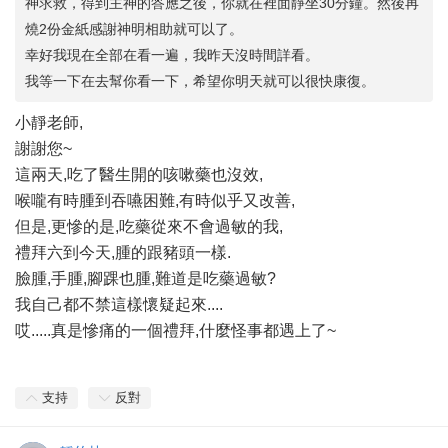
神求救，得到主神的答應之後，你就在裡面靜坐30分鐘。然後再
燒2份金紙感謝神明相助就可以了。
幸好我現在全部在看一遍，我昨天沒時間詳看。
我等一下在去幫你看一下，希望你明天就可以很快康復。
小靜老師,
謝謝您~
這兩天,吃了醫生開的咳嗽藥也沒效,
喉嚨有時腫到吞嚥困難,有時似乎又改善,
但是,更慘的是,吃藥從來不會過敏的我,
禮拜六到今天,腫的跟豬頭一樣.
臉腫,手腫,腳踝也腫,難道是吃藥過敏?
我自己都不禁這樣懷疑起來....
哎.....真是慘痛的一個禮拜,什麼怪事都遇上了~
支持
反對