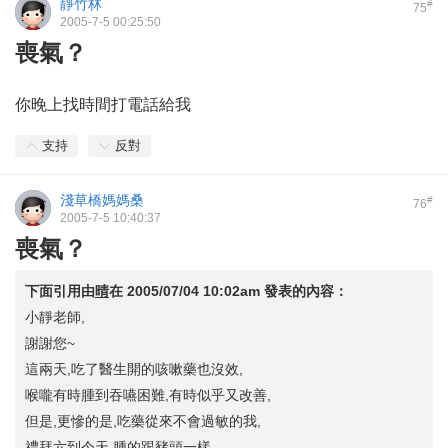
靜竹林
#
75
2005-7-5 00:25:50
喪氣？
你晚上找時間打電話給我
支持
反對
淺草橋媽媽桑
#
76
2005-7-5 10:40:37
喪氣？
下面引用由
晴
在
2005/07/04 10:02am
發表的內容：
小靜老師,
謝謝您~
這兩天,吃了醫生開的咳嗽藥也沒效,
喉嚨有時腫到吞嚥困難,有時似乎又改善,
但是,更慘的是,吃藥從來不會過敏的我,
禮拜六到今天,腫的跟豬頭一樣.