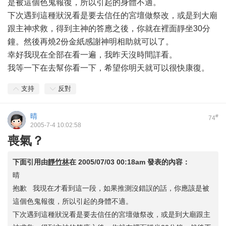
是被這個色鬼報復，所以引起的身體不適。
下次遇到這種狀況看是要去信任的宮壇做祭改，或是到大廟
跟主神求救，得到主神的答應之後，你就在裡面靜坐30分
鐘。然後再燒2份金紙感謝神明相助就可以了。
幸好我現在全部在看一遍，我昨天沒時間詳看。
我等一下在去幫你看一下，希望你明天就可以很快康復。
支持
反對
晴
#
74
2005-7-4 10:02:58
喪氣？
下面引用由
靜竹林
在
2005/07/03 00:18am
發表的內容：
晴
抱歉 我現在才看到這一段，如果推測沒錯誤的話，你應該是被
這個色鬼報復，所以引起的身體不適。
下次遇到這種狀況看是要去信任的宮壇做祭改，或是到大廟跟主