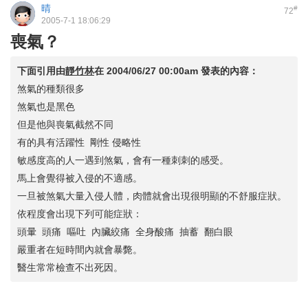
晴
#
72
2005-7-1 18:06:29
喪氣？
下面引用由
靜竹林
在
2004/06/27 00:00am
發表的內容：
煞氣的種類很多
煞氣也是黑色
但是他與喪氣截然不同
有的具有活躍性 剛性 侵略性
敏感度高的人一遇到煞氣，會有一種刺刺的感受。
馬上會覺得被入侵的不適感。
一旦被煞氣大量入侵人體，肉體就會出現很明顯的不舒服症狀。
依程度會出現下列可能症狀：
頭暈 頭痛 嘔吐 內臟絞痛 全身酸痛 抽蓄 翻白眼
嚴重者在短時間內就會暴斃。
醫生常常檢查不出死因。