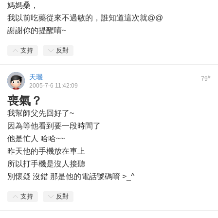
媽媽桑，
我以前吃藥從來不過敏的，誰知道這次就@@
謝謝你的提醒唷~
支持
反對
天璣
#
79
2005-7-6 11:42:09
喪氣？
我幫師父先回好了~
因為等他看到要一段時間了
他是忙人 哈哈~~
昨天他的手機放在車上
所以打手機是沒人接聽
別懷疑 沒錯 那是他的電話號碼唷 >_^
支持
反對