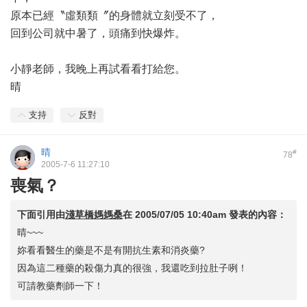
原本已經〝虛類類〞的身體就立刻受不了，
回到公司就中暑了，頭痛到快爆炸。
小靜老師，我晚上再試看看打給您。
晴
支持
反對
晴
#
78
2005-7-6 11:27:10
喪氣？
下面引用由
淺草橋媽媽桑
在
2005/07/05 10:40am
發表的內容：
晴~~~
妳看看醫生的藥是不是有開抗生素和消炎藥?
因為這二種藥的殺傷力真的很強，我還吃到拉肚子咧！
可請教藥劑師一下！