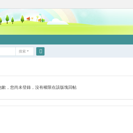
搜索
搜
索
抱歉，您尚未登錄，沒有權限在該版塊回帖