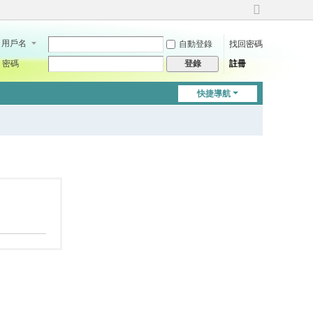
切
換
用戶名
自動登錄
找回密碼
到
寬
密碼
註冊
登錄
版
快捷導航