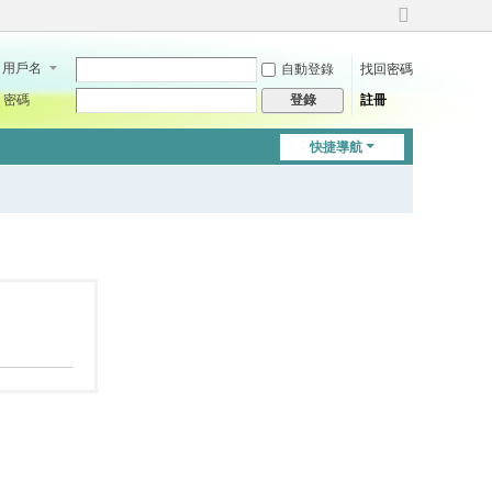
切
換
用戶名
自動登錄
找回密碼
到
寬
密碼
註冊
登錄
版
快捷導航