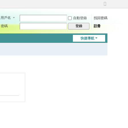
切
換
用戶名
自動登錄
找回密碼
到
寬
密碼
註冊
登錄
版
快捷導航