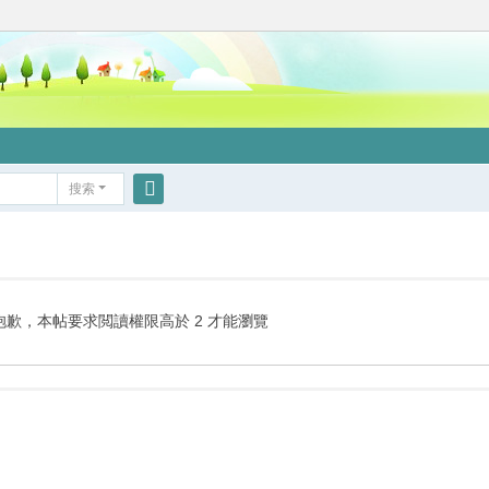
搜索
搜
索
抱歉，本帖要求閲讀權限高於 2 才能瀏覽