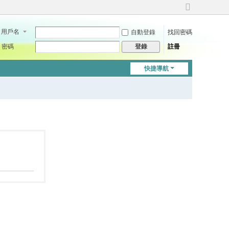
切
換
用戶名
自動登錄
找回密碼
到
寬
密碼
註冊
登錄
版
快捷導航