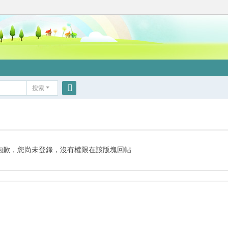
搜索
搜
索
抱歉，您尚未登錄，沒有權限在該版塊回帖