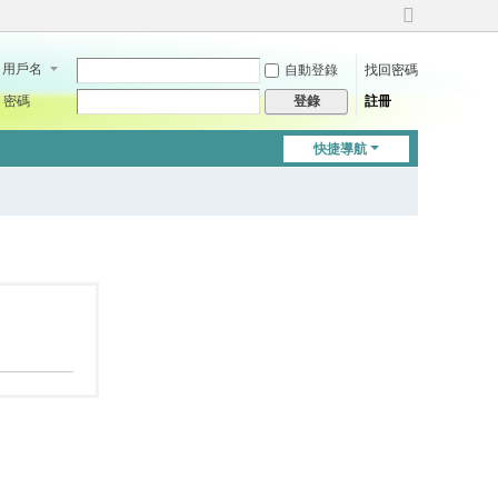
切
換
用戶名
自動登錄
找回密碼
到
寬
密碼
註冊
登錄
版
快捷導航