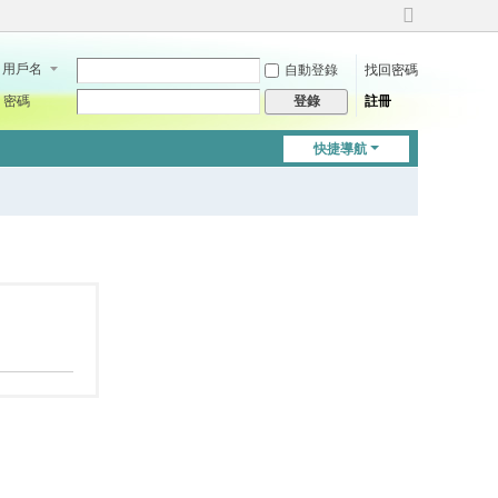
切
換
用戶名
自動登錄
找回密碼
到
寬
密碼
註冊
登錄
版
快捷導航