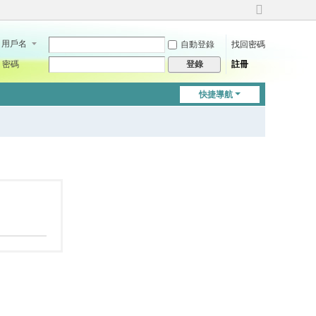
切
換
用戶名
自動登錄
找回密碼
到
寬
密碼
註冊
登錄
版
快捷導航